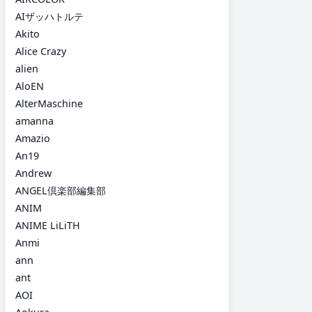
AIザッハトルテ
Akito
Alice Crazy
alien
AloEN
AlterMaschine
amanna
Amazio
An19
Andrew
ANGEL倶楽部編集部
ANIM
ANIME LiLiTH
Anmi
ann
ant
AOI