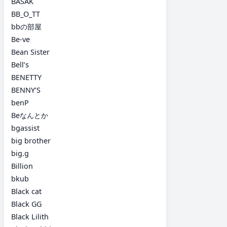
BASAK
BB_O_TT
bbの部屋
Be-ve
Bean Sister
Bell’s
BENETTY
BENNY’S
benP
Beなんとか
bgassist
big brother
big.g
Billion
bkub
Black cat
Black GG
Black Lilith