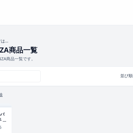
ツは…
ZA商品一覧
NZA商品一覧です。
並び順
除
のパ
 〜
し〜
5