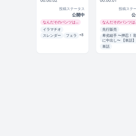
00:00:02
00:00:01
投稿ステータス
投稿ステ
公開中
公
なんだそのパンツは…
なんだそのパンツは
イラマチオ
先行販売
+8
スレンダー
フェラ
卑劣組手 〜押忍！ 
に中出し〜 【単話】
単話