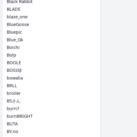
Black Rabbit
BLADE
blaze_one
BlueGoose
Bluepic
Blue_Gk
Boichi
Bolp
BOOLE
BOSS珍
bowalia
BRLL
broiler
BSさん
burn7
burnBRIGHT
BUTA
BY.no