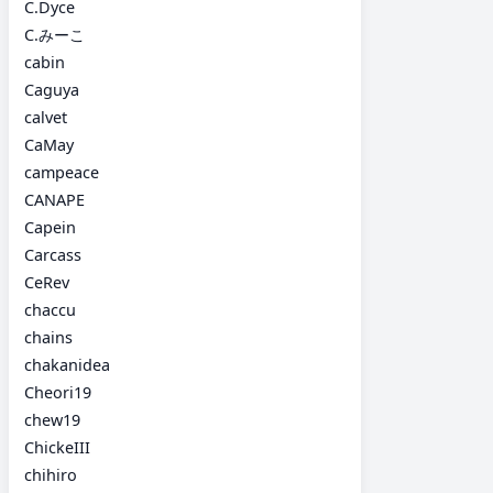
C.Dyce
C.みーこ
cabin
Caguya
calvet
CaMay
campeace
CANAPE
Capein
Carcass
CeRev
chaccu
chains
chakanidea
Cheori19
chew19
ChickeIII
chihiro