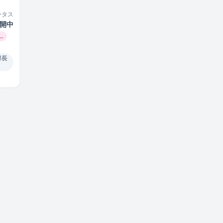
ータス
開中
…
部長