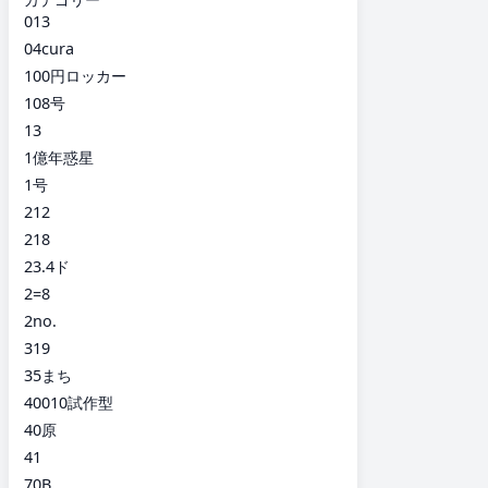
013
04cura
100円ロッカー
108号
13
1億年惑星
1号
212
218
23.4ド
2=8
2no.
319
35まち
40010試作型
40原
41
70B