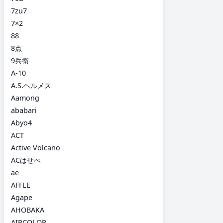
7zu7
7×2
88
8点
9兵衛
A-10
A.S.ヘルメス
Aamong
ababari
Abyo4
ACT
Active Volcano
ACはせべ
ae
AFFLE
Agape
AHOBAKA
AIRCOLOR