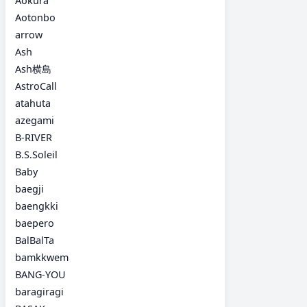
Aokura
Aotonbo
arrow
Ash
Ash横島
AstroCall
atahuta
azegami
B-RIVER
B.S.Soleil
Baby
baegji
baengkki
baepero
BalBalTa
bamkkwem
BANG-YOU
baragiragi