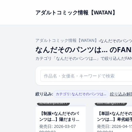
アダルトコミック情報【WATAN】
アダルトコミック情報【WATAN】
›
なんだそのパン
なんだそのパンツは… のFAN
カテゴリ「なんだそのパンツは…」で絞り込んだFA
絞り込み:
絞り込み解
カテゴリ: なんだそのパンツは…
s246asnph03811
b061bangl03118
【制服×なんだそのパ
【単話×なんだそ
ンツは…】陽だまりの
ンツは…】卑劣組手
裏側（単話）
押忍！ 部長に中出
発売日:
2026-03-07
発売日:
2026-04-1
【単話】（単話）