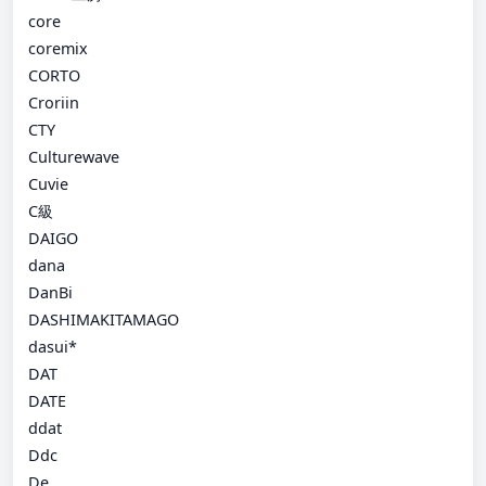
core
coremix
CORTO
Croriin
CTY
Culturewave
Cuvie
C級
DAIGO
dana
DanBi
DASHIMAKITAMAGO
dasui*
DAT
DATE
ddat
Ddc
De