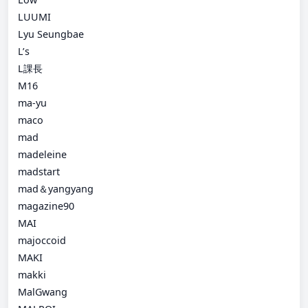
LUUMI
Lyu Seungbae
L’s
L課長
M16
ma-yu
maco
mad
madeleine
madstart
mad＆yangyang
magazine90
MAI
majoccoid
MAKI
makki
MalGwang