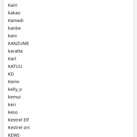
Kairi
kakao
Kamadi
kanbe
kani
KANZUME
karatta
Karl
KATUU
KD
Keinv
kelly_o
kemui
keri
keso
Kestrel Elf
Kestrel orc
KEWS