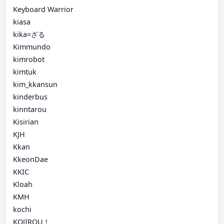
Keyboard Warrior
kiasa
kika=ざる
Kimmundo
kimrobot
kimtuk
kim_kkansun
kinderbus
kinntarou
Kisirian
KJH
Kkan
KkeonDae
KKIC
Kloah
KMH
kochi
KOJIROU！