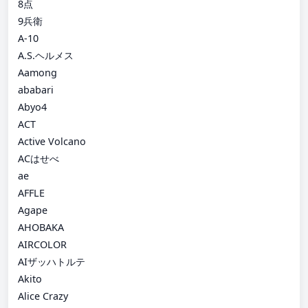
8点
9兵衛
A-10
A.S.ヘルメス
Aamong
ababari
Abyo4
ACT
Active Volcano
ACはせべ
ae
AFFLE
Agape
AHOBAKA
AIRCOLOR
AIザッハトルテ
Akito
Alice Crazy