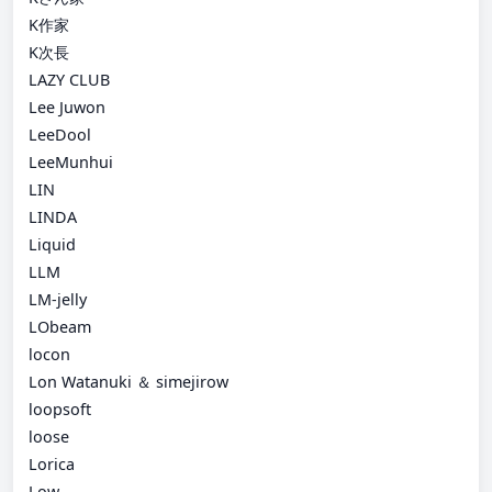
K作家
K次長
LAZY CLUB
Lee Juwon
LeeDool
LeeMunhui
LIN
LINDA
Liquid
LLM
LM-jelly
LObeam
locon
Lon Watanuki ＆ simejirow
loopsoft
loose
Lorica
Low