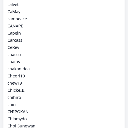
calvet
CaMay
campeace
CANAPE
Capein
Carcass
CeRev
chaccu
chains
chakanidea
Cheori19
chew19
ChickeIII
chihiro
chin
CHIPOKAN
Chlamydo
Choi Sungwan