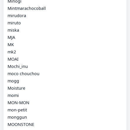
Minogi
Mintmarachocoball
mirudora
miruto
miska
MJA
MK
mk2
MOAI
Mochi_inu
moco chouchou
mogg
Moisture
momi
MON-MON
mon-petit
monggun
MOONSTONE