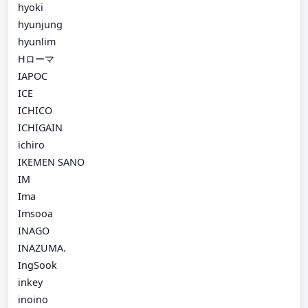
hyoki
hyunjung
hyunlim
Hローマ
IAPOC
ICE
ICHICO
ICHIGAIN
ichiro
IKEMEN SANO
IM
Ima
Imsooa
INAGO
INAZUMA.
IngSook
inkey
inoino