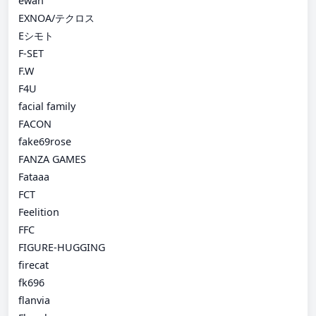
ewan
EXNOA/テクロス
Eシモト
F-SET
F.W
F4U
facial family
FACON
fake69rose
FANZA GAMES
Fataaa
FCT
Feelition
FFC
FIGURE-HUGGING
firecat
fk696
flanvia