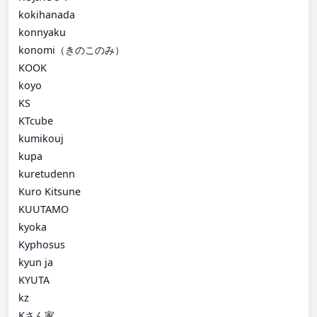
kokihanada
konnyaku
konomi（きのこのみ）
KOOK
koyo
KS
KTcube
kumikouj
kupa
kuretudenn
Kuro Kitsune
KUUTAMO
kyoka
Kyphosus
kyun ja
KYUTA
kz
Kさん家