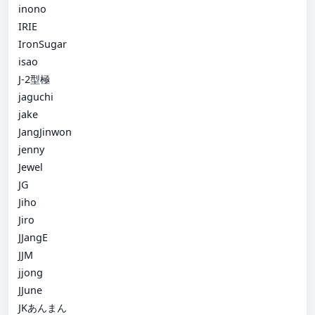
inono
IRIE
IronSugar
isao
J-2型極
jaguchi
jake
JangJinwon
jenny
Jewel
JG
Jiho
Jiro
JJangE
JJM
jjong
JJune
JKあんまん