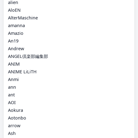
alien
AloEN
AlterMaschine
amanna
Amazio
An19
Andrew
ANGEL倶楽部編集部
ANIM
ANIME LiLiTH
Anmi
ann
ant
AOI
Aokura
Aotonbo
arrow
Ash