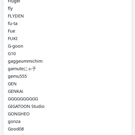
Flugel
fly
FLYDEN
fu-ta
Fue
FUKI
G-goon
G10
gaggeummichim
gamuteにゃ子
gemu555
GEN
GENKAi
GGGGGGGGGG
GIGATOON Studio
GONGHEO
gonza
Good08