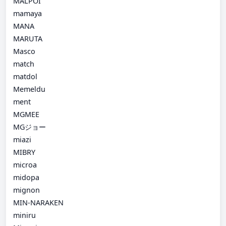
MALPOI
mamaya
MANA
MARUTA
Masco
match
matdol
Memeldu
ment
MGMEE
MGジョー
miazi
MIBRY
microa
midopa
mignon
MIN-NARAKEN
miniru