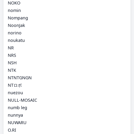
NOKO
nomin
Nompang
NoonJak
norino
noukatu
NR
NRS
NSH
NTK
NTNTGNGN
NTロボ
nuezou
NULL-MOSAIC
numb leg
nunnya
NUWARU
O.RI