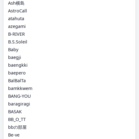
Ash横島
AstroCall
atahuta
azegami
B-RIVER
B.S.Soleil
Baby
baegji
baengkki
baepero
BalBalTa
bamkkwem
BANG-YOU
baragiragi
BASAK
BB_O_TT
bbの部屋
Be-ve