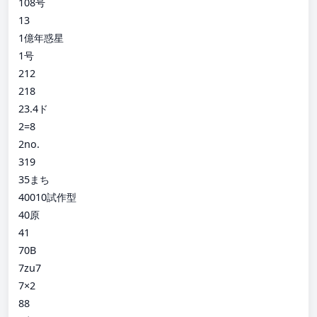
108号
13
1億年惑星
1号
212
218
23.4ド
2=8
2no.
319
35まち
40010試作型
40原
41
70B
7zu7
7×2
88