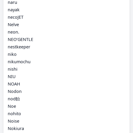
naru
nayak
necoJET
Nelve
neon.
NEO’GENTLE
nestkeeper
niko
nikumochu
nishi
NIU
NOAH
Nodon
nod飴
Noe
nohito
Noise
Nokiura