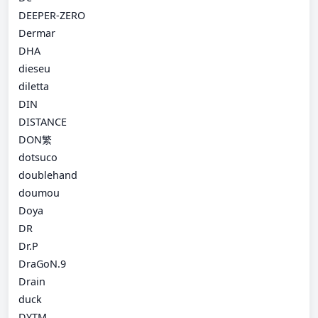
DEEPER-ZERO
Dermar
DHA
dieseu
diletta
DIN
DISTANCE
DON繁
dotsuco
doublehand
doumou
Doya
DR
Dr.P
DraGoN.9
Drain
duck
DYTM