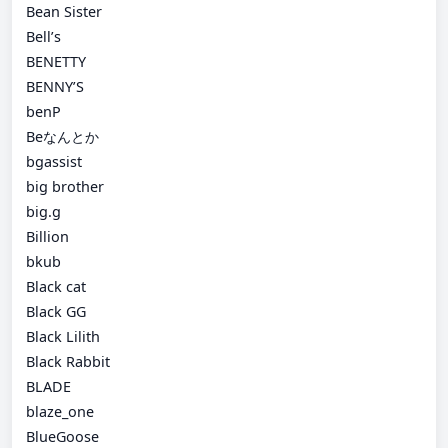
Bean Sister
Bell’s
BENETTY
BENNY’S
benP
Beなんとか
bgassist
big brother
big.g
Billion
bkub
Black cat
Black GG
Black Lilith
Black Rabbit
BLADE
blaze_one
BlueGoose