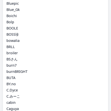
Bluepic
Blue_Gk
Boichi
Bolp
BOOLE
BOSS珍
bowalia
BRLL
broiler
BSさん
burn7
burnBRIGHT
BUTA
BY.no
C.Dyce
C.みーこ
cabin
Caguya