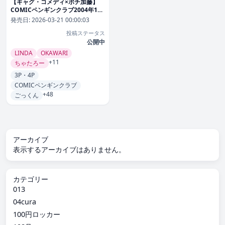
【ギャグ・コメディ×ポチ加藤】
COMICペンギンクラブ2004年11
月号
発売日:
2026-03-21 00:00:03
投稿ステータス
公開中
LINDA
OKAWARI
+11
ちゃたろー
3P・4P
COMICペンギンクラブ
+48
ごっくん
アーカイブ
表示するアーカイブはありません。
カテゴリー
013
04cura
100円ロッカー