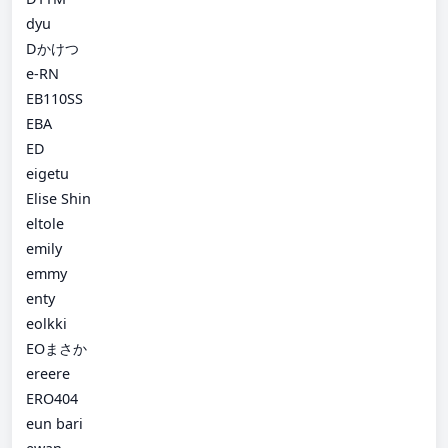
dyu
Dかけつ
e-RN
EB110SS
EBA
ED
eigetu
Elise Shin
eltole
emily
emmy
enty
eolkki
EOまさか
ereere
ERO404
eun bari