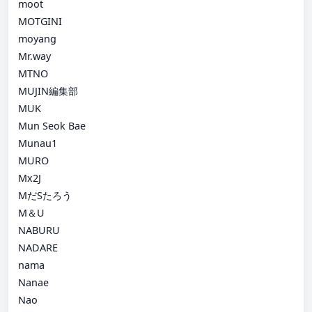
moot
MOTGINI
moyang
Mr.way
MTNO
MUJIN編集部
MUK
Mun Seok Bae
Munau1
MURO
Mx2J
MだSたろう
M＆U
NABURU
NADARE
nama
Nanae
Nao