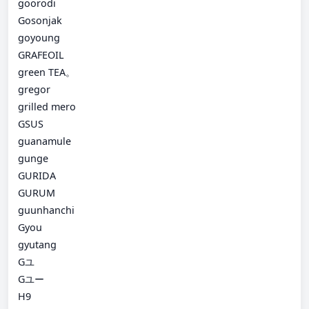
goorodi
Gosonjak
goyoung
GRAFEOIL
green TEA。
gregor
grilled mero
GSUS
guanamule
gunge
GURIDA
GURUM
guunhanchi
Gyou
gyutang
Gユ
Gユー
H9