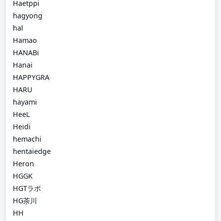
Haetppi
hagyong
hal
Hamao
HANABi
Hanai
HAPPYGRA
HARU
hayami
HeeL
Heidi
hemachi
hentaiedge
Heron
HGGK
HGTラボ
HG茶川
HH