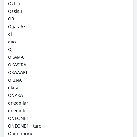
O2Lin
Oasisu
OB
OgataAz
oi
oiio
Oj
OKAMA
OKASIRA
OKAWARI
OKINA
okita
ONAKA
onedollar
onedoller
ONEONE1
ONEONE1・taro
Oni-noboru