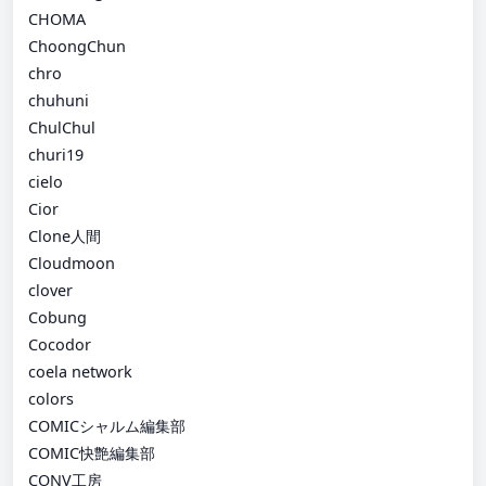
CHOMA
ChoongChun
chro
chuhuni
ChulChul
churi19
cielo
Cior
Clone人間
Cloudmoon
clover
Cobung
Cocodor
coela network
colors
COMICシャルム編集部
COMIC快艶編集部
CONV工房