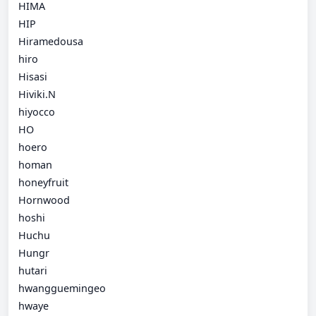
HIMA
HIP
Hiramedousa
hiro
Hisasi
Hiviki.N
hiyocco
HO
hoero
homan
honeyfruit
Hornwood
hoshi
Huchu
Hungr
hutari
hwangguemingeo
hwaye