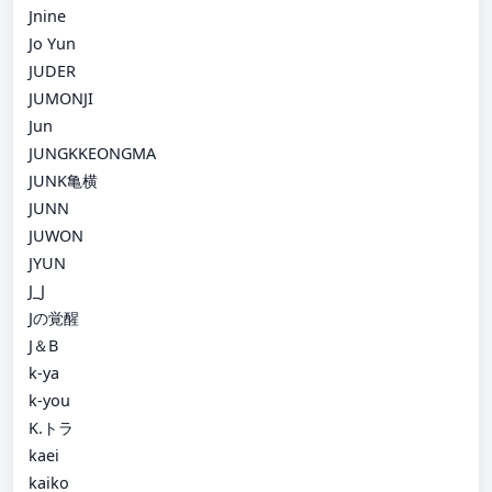
Jnine
Jo Yun
JUDER
JUMONJI
Jun
JUNGKKEONGMA
JUNK亀横
JUNN
JUWON
JYUN
J_J
Jの覚醒
J＆B
k-ya
k-you
K.トラ
kaei
kaiko