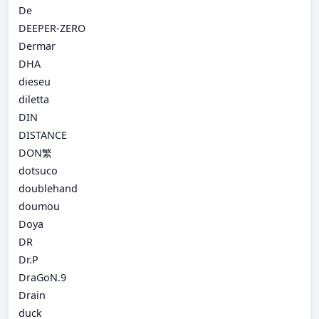
De
DEEPER-ZERO
Dermar
DHA
dieseu
diletta
DIN
DISTANCE
DON繁
dotsuco
doublehand
doumou
Doya
DR
Dr.P
DraGoN.9
Drain
duck