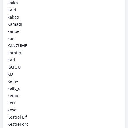
kaiko
Kairi
kakao
Kamadi
kanbe
kani
KANZUME
karatta
Karl
KATUU
KD
Keinv
kelly_o
kemui
keri
keso
Kestrel Elf
Kestrel orc