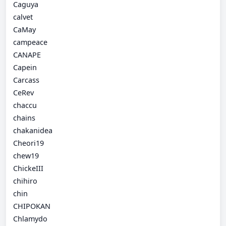
Caguya
calvet
CaMay
campeace
CANAPE
Capein
Carcass
CeRev
chaccu
chains
chakanidea
Cheori19
chew19
ChickeIII
chihiro
chin
CHIPOKAN
Chlamydo