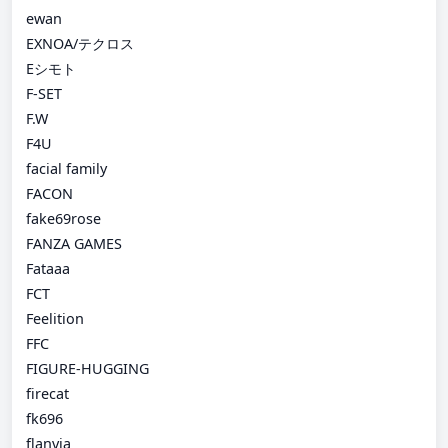
ewan
EXNOA/テクロス
Eシモト
F-SET
F.W
F4U
facial family
FACON
fake69rose
FANZA GAMES
Fataaa
FCT
Feelition
FFC
FIGURE-HUGGING
firecat
fk696
flanvia