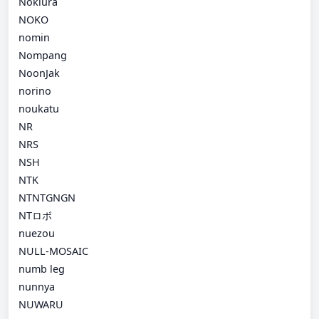
Nokiura
NOKO
nomin
Nompang
NoonJak
norino
noukatu
NR
NRS
NSH
NTK
NTNTGNGN
NTロボ
nuezou
NULL-MOSAIC
numb leg
nunnya
NUWARU