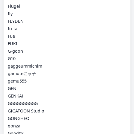
Flugel
fly
FLYDEN
fu-ta
Fue
FUKI
G-goon
G10
gaggeummichim
gamuteにゃ子
gemu555
GEN
GENKAi
GGGGGGGGGG
GIGATOON Studio
GONGHEO
gonza
Good08