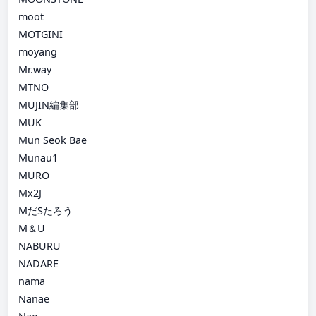
moot
MOTGINI
moyang
Mr.way
MTNO
MUJIN編集部
MUK
Mun Seok Bae
Munau1
MURO
Mx2J
MだSたろう
M＆U
NABURU
NADARE
nama
Nanae