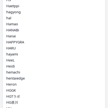
Haetppi
hagyong
hal
Hamao
HANABi
Hanai
HAPPYGRA
HARU
hayami
HeeL
Heidi
hemachi
hentaiedge
Heron
HGGK
HGTラボ
HG茶川