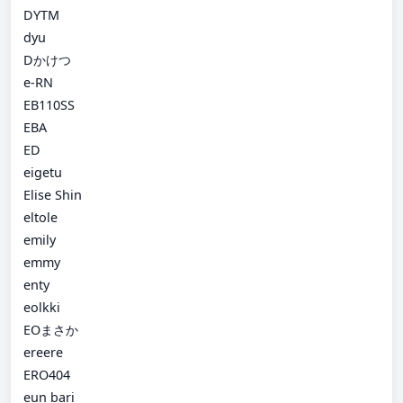
DYTM
dyu
Dかけつ
e-RN
EB110SS
EBA
ED
eigetu
Elise Shin
eltole
emily
emmy
enty
eolkki
EOまさか
ereere
ERO404
eun bari