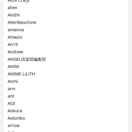
Alice Crazy
alien
AloEN
AlterMaschine
amanna
Amazio
An19
Andrew
ANGEL倶楽部編集部
ANIM
ANIME LiLiTH
Anmi
ann
ant
AOI
Aokura
Aotonbo
arrow