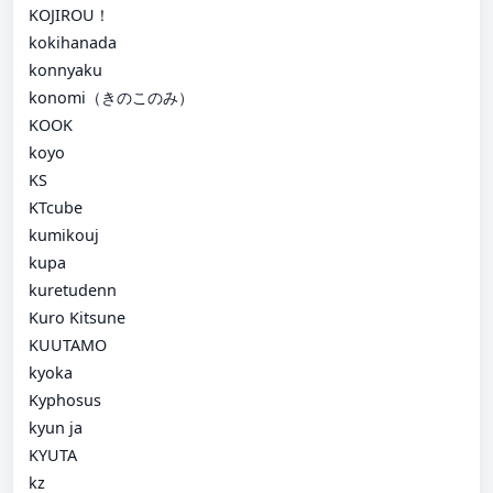
KOJIROU！
kokihanada
konnyaku
konomi（きのこのみ）
KOOK
koyo
KS
KTcube
kumikouj
kupa
kuretudenn
Kuro Kitsune
KUUTAMO
kyoka
Kyphosus
kyun ja
KYUTA
kz