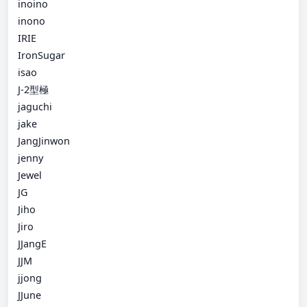
inoino
inono
IRIE
IronSugar
isao
J-2型極
jaguchi
jake
JangJinwon
jenny
Jewel
JG
Jiho
Jiro
JJangE
JJM
jjong
JJune