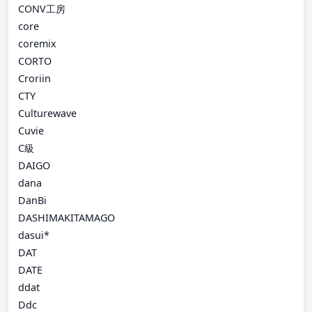
CONV工房
core
coremix
CORTO
Croriin
CTY
Culturewave
Cuvie
C級
DAIGO
dana
DanBi
DASHIMAKITAMAGO
dasui*
DAT
DATE
ddat
Ddc