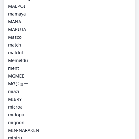
MALPOI
mamaya
MANA
MARUTA
Masco
match
matdol
Memeldu
ment
MGMEE
MGジョー
miazi
MIBRY
microa
midopa
mignon
MIN-NARAKEN
miniru