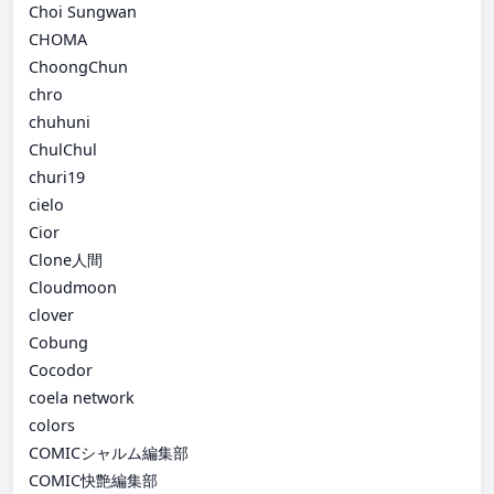
Choi Sungwan
CHOMA
ChoongChun
chro
chuhuni
ChulChul
churi19
cielo
Cior
Clone人間
Cloudmoon
clover
Cobung
Cocodor
coela network
colors
COMICシャルム編集部
COMIC快艶編集部