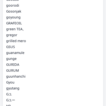
goorodi
Gosonjak
goyoung
GRAFEOIL
green TEA。
gregor
grilled mero
GSUS
guanamule
gunge
GURIDA
GURUM
guunhanchi
Gyou
gyutang
Gユ
Gユー
H9