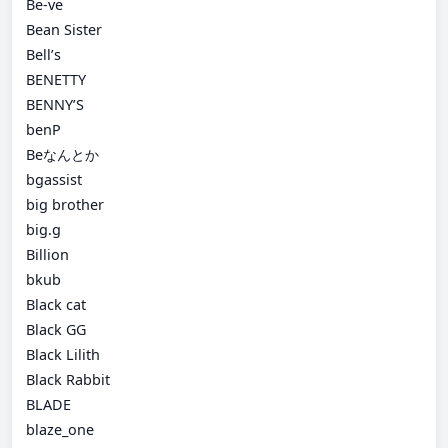
Be-ve
Bean Sister
Bell’s
BENETTY
BENNY’S
benP
Beなんとか
bgassist
big brother
big.g
Billion
bkub
Black cat
Black GG
Black Lilith
Black Rabbit
BLADE
blaze_one