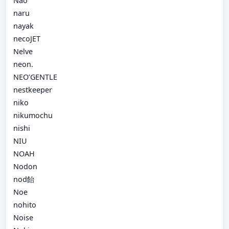
Nao
naru
nayak
necoJET
Nelve
neon.
NEO’GENTLE
nestkeeper
niko
nikumochu
nishi
NIU
NOAH
Nodon
nod飴
Noe
nohito
Noise