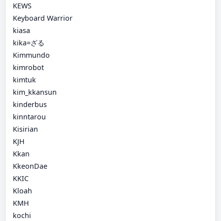
KEWS
Keyboard Warrior
kiasa
kika=ざる
Kimmundo
kimrobot
kimtuk
kim_kkansun
kinderbus
kinntarou
Kisirian
KJH
Kkan
KkeonDae
KKIC
Kloah
KMH
kochi