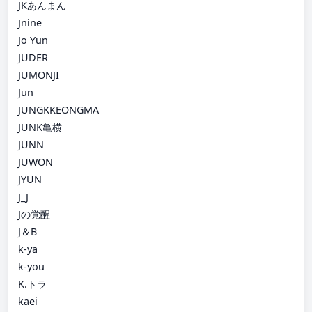
JKあんまん
Jnine
Jo Yun
JUDER
JUMONJI
Jun
JUNGKKEONGMA
JUNK亀横
JUNN
JUWON
JYUN
J_J
Jの覚醒
J＆B
k-ya
k-you
K.トラ
kaei