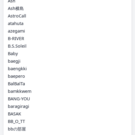
Ash
Ash横島
AstroCall
atahuta
azegami
B-RIVER
B.S.Soleil
Baby
baegji
baengkki
baepero
BalBalTa
bamkkwem
BANG-YOU
baragiragi
BASAK
BB_O_TT
bbの部屋