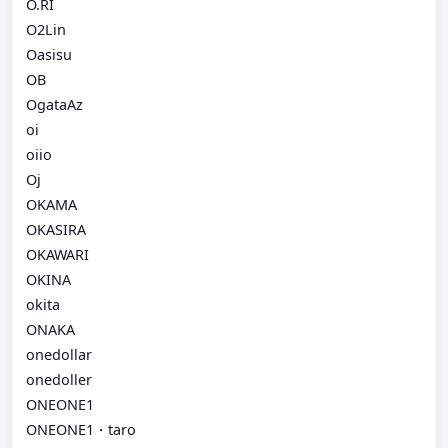
O.RI
O2Lin
Oasisu
OB
OgataAz
oi
oiio
Oj
OKAMA
OKASIRA
OKAWARI
OKINA
okita
ONAKA
onedollar
onedoller
ONEONE1
ONEONE1・taro