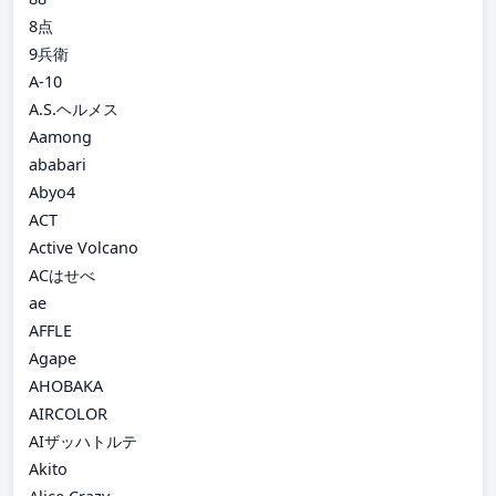
8点
9兵衛
A-10
A.S.ヘルメス
Aamong
ababari
Abyo4
ACT
Active Volcano
ACはせべ
ae
AFFLE
Agape
AHOBAKA
AIRCOLOR
AIザッハトルテ
Akito