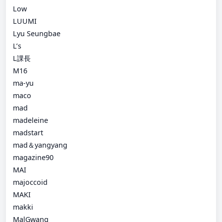
Low
LUUMI
Lyu Seungbae
L’s
L課長
M16
ma-yu
maco
mad
madeleine
madstart
mad＆yangyang
magazine90
MAI
majoccoid
MAKI
makki
MalGwang