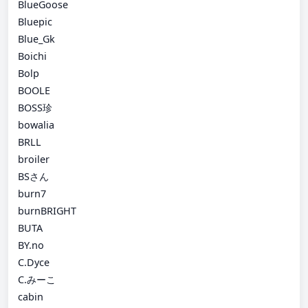
BlueGoose
Bluepic
Blue_Gk
Boichi
Bolp
BOOLE
BOSS珍
bowalia
BRLL
broiler
BSさん
burn7
burnBRIGHT
BUTA
BY.no
C.Dyce
C.みーこ
cabin