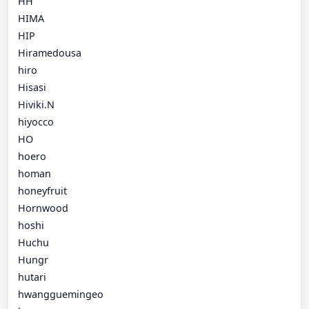
HH
HIMA
HIP
Hiramedousa
hiro
Hisasi
Hiviki.N
hiyocco
HO
hoero
homan
honeyfruit
Hornwood
hoshi
Huchu
Hungr
hutari
hwangguemingeo