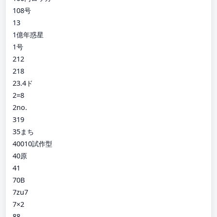
108号
13
1億年惑星
1号
212
218
23.4ド
2=8
2no.
319
35まち
40010試作型
40原
41
70B
7zu7
7×2
88