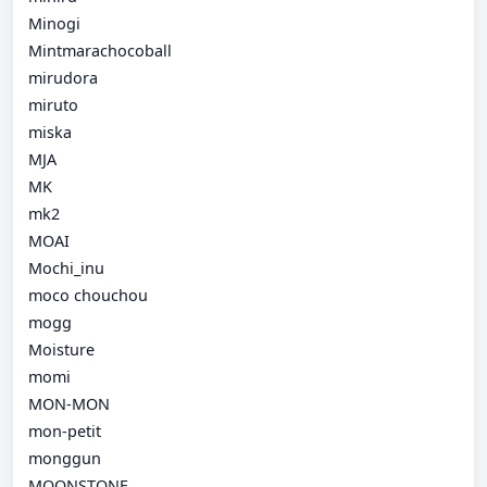
Minogi
Mintmarachocoball
mirudora
miruto
miska
MJA
MK
mk2
MOAI
Mochi_inu
moco chouchou
mogg
Moisture
momi
MON-MON
mon-petit
monggun
MOONSTONE