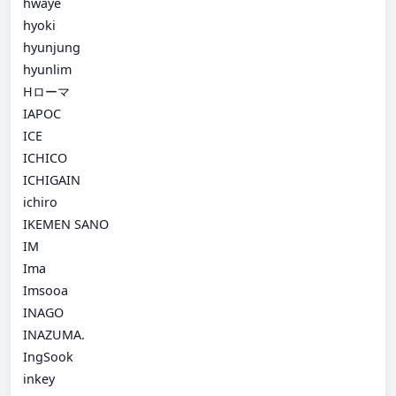
hwaye
hyoki
hyunjung
hyunlim
Hローマ
IAPOC
ICE
ICHICO
ICHIGAIN
ichiro
IKEMEN SANO
IM
Ima
Imsooa
INAGO
INAZUMA.
IngSook
inkey