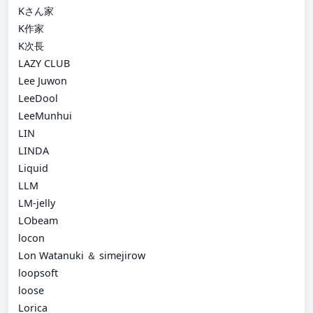
Kさん家
K作家
K次長
LAZY CLUB
Lee Juwon
LeeDool
LeeMunhui
LIN
LINDA
Liquid
LLM
LM-jelly
LObeam
locon
Lon Watanuki ＆ simejirow
loopsoft
loose
Lorica