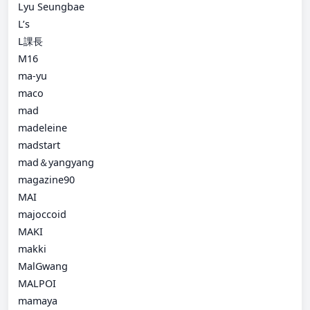
Lyu Seungbae
L’s
L課長
M16
ma-yu
maco
mad
madeleine
madstart
mad＆yangyang
magazine90
MAI
majoccoid
MAKI
makki
MalGwang
MALPOI
mamaya