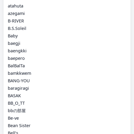
atahuta
azegami
B-RIVER
B.S.Soleil
Baby
baegji
baengkki
baepero
BalBalTa
bamkkwem
BANG-YOU
baragiragi
BASAK
BB_O_TT
bbの部屋
Be-ve
Bean Sister
Bell’s