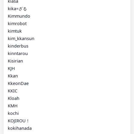
kiasa
kika=ざる
Kimmundo
kimrobot
kimtuk
kim_kkansun
kinderbus
kinntarou
Kisirian
KJH
Kkan
KkeonDae
KKIC
Kloah
KMH
kochi
KOJIROU！
kokihanada