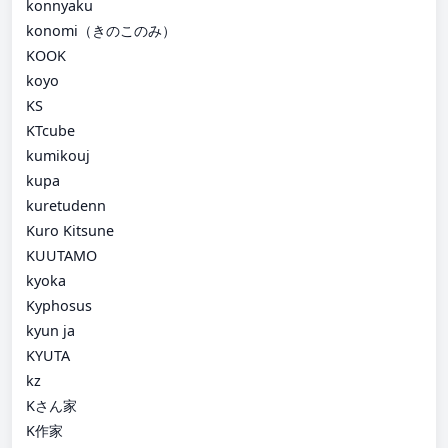
konnyaku
konomi（きのこのみ）
KOOK
koyo
KS
KTcube
kumikouj
kupa
kuretudenn
Kuro Kitsune
KUUTAMO
kyoka
Kyphosus
kyun ja
KYUTA
kz
Kさん家
K作家