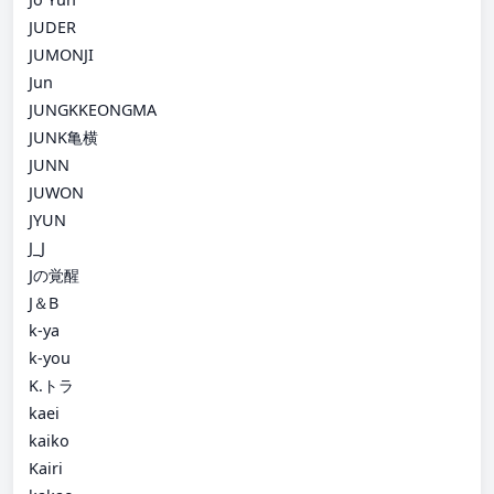
JUDER
JUMONJI
Jun
JUNGKKEONGMA
JUNK亀横
JUNN
JUWON
JYUN
J_J
Jの覚醒
J＆B
k-ya
k-you
K.トラ
kaei
kaiko
Kairi