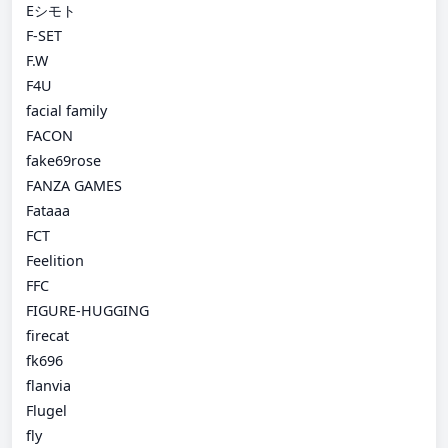
Eシモト
F-SET
F.W
F4U
facial family
FACON
fake69rose
FANZA GAMES
Fataaa
FCT
Feelition
FFC
FIGURE-HUGGING
firecat
fk696
flanvia
Flugel
fly