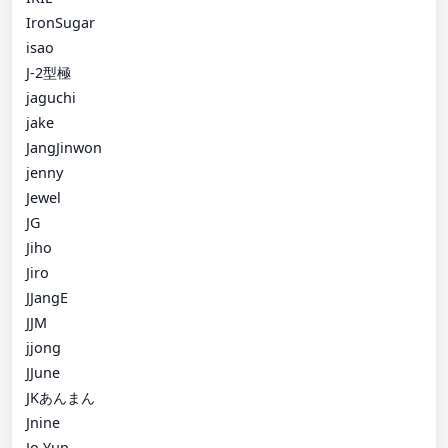
IronSugar
isao
J-2型極
jaguchi
jake
JangJinwon
jenny
Jewel
JG
Jiho
Jiro
JJangE
JJM
jjong
JJune
JKあんまん
Jnine
Jo Yun