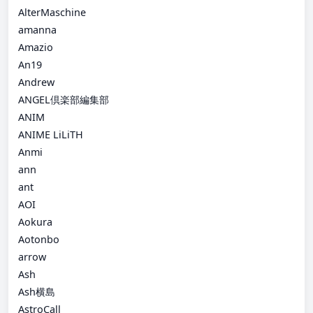
AlterMaschine
amanna
Amazio
An19
Andrew
ANGEL倶楽部編集部
ANIM
ANIME LiLiTH
Anmi
ann
ant
AOI
Aokura
Aotonbo
arrow
Ash
Ash横島
AstroCall