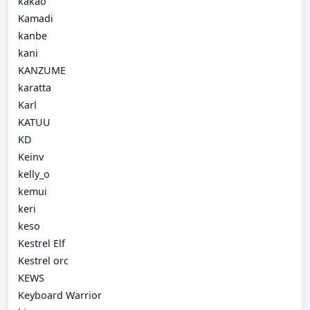
kakao
Kamadi
kanbe
kani
KANZUME
karatta
Karl
KATUU
KD
Keinv
kelly_o
kemui
keri
keso
Kestrel Elf
Kestrel orc
KEWS
Keyboard Warrior