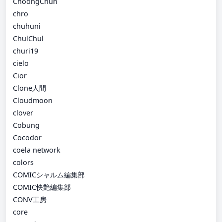
ChoongChun
chro
chuhuni
ChulChul
churi19
cielo
Cior
Clone人間
Cloudmoon
clover
Cobung
Cocodor
coela network
colors
COMICシャルム編集部
COMIC快艶編集部
CONV工房
core