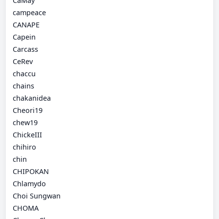
CaMay
campeace
CANAPE
Capein
Carcass
CeRev
chaccu
chains
chakanidea
Cheori19
chew19
ChickeIII
chihiro
chin
CHIPOKAN
Chlamydo
Choi Sungwan
CHOMA