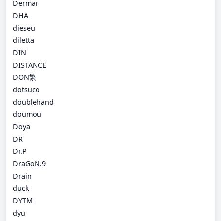
Dermar
DHA
dieseu
diletta
DIN
DISTANCE
DON繁
dotsuco
doublehand
doumou
Doya
DR
Dr.P
DraGoN.9
Drain
duck
DYTM
dyu