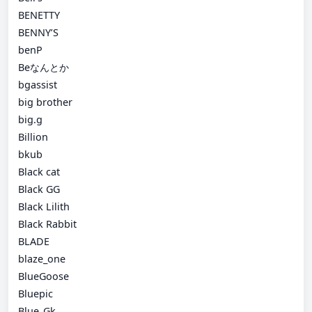
BENETTY
BENNY’S
benP
Beなんとか
bgassist
big brother
big.g
Billion
bkub
Black cat
Black GG
Black Lilith
Black Rabbit
BLADE
blaze_one
BlueGoose
Bluepic
Blue_Gk