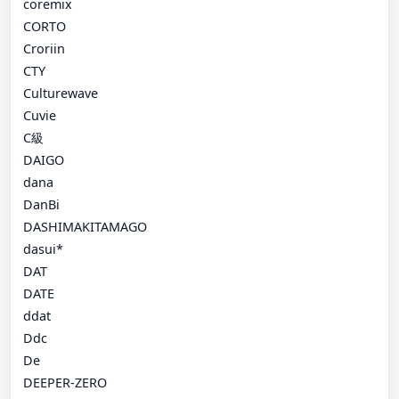
coremix
CORTO
Croriin
CTY
Culturewave
Cuvie
C級
DAIGO
dana
DanBi
DASHIMAKITAMAGO
dasui*
DAT
DATE
ddat
Ddc
De
DEEPER-ZERO