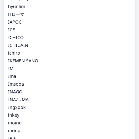
hyunlim
Hローマ
IAPOC
ICE
ICHICO
ICHIGAIN
ichiro
IKEMEN SANO
IM
Ima
Imsooa
INAGO
INAZUMA.
IngSook
inkey
inoino
inono
IRIE