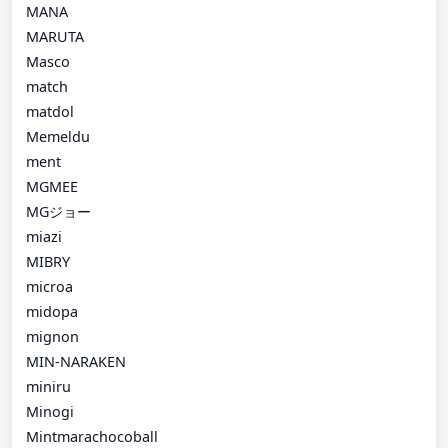
MANA
MARUTA
Masco
match
matdol
Memeldu
ment
MGMEE
MGジョー
miazi
MIBRY
microa
midopa
mignon
MIN-NARAKEN
miniru
Minogi
Mintmarachocoball