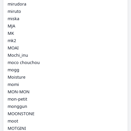
mirudora
miruto
miska
MJA
MK
mk2
MOAI
Mochi_inu
moco chouchou
mogg
Moisture
momi
MON-MON
mon-petit
monggun
MOONSTONE
moot
MOTGINI