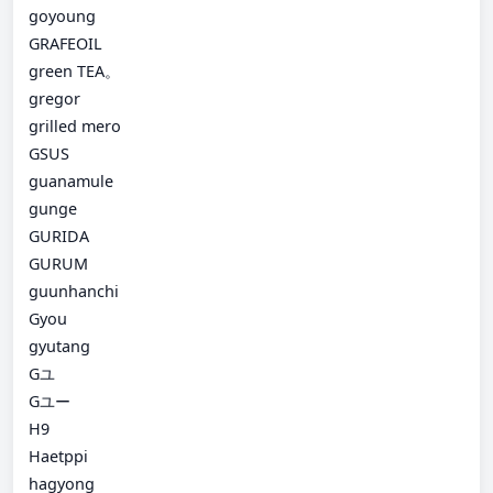
goyoung
GRAFEOIL
green TEA。
gregor
grilled mero
GSUS
guanamule
gunge
GURIDA
GURUM
guunhanchi
Gyou
gyutang
Gユ
Gユー
H9
Haetppi
hagyong