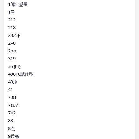
1億年惑星
1号
212
218
23.4ド
2=8
2no.
319
35まち
40010試作型
40原
41
70B
7zu7
7×2
88
8点
9兵衛