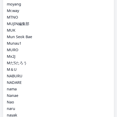
moyang
Mr.way
MTNO
MUJIN編集部
MUK
Mun Seok Bae
Munau1
MURO
Mx2J
MだSたろう
M＆U
NABURU
NADARE
nama
Nanae
Nao
naru
nayak