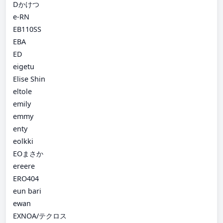
Dかけつ
e-RN
EB110SS
EBA
ED
eigetu
Elise Shin
eltole
emily
emmy
enty
eolkki
EOまさか
ereere
ERO404
eun bari
ewan
EXNOA/テクロス