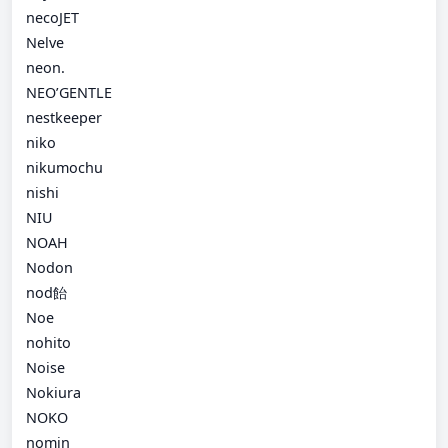
necoJET
Nelve
neon.
NEO’GENTLE
nestkeeper
niko
nikumochu
nishi
NIU
NOAH
Nodon
nod飴
Noe
nohito
Noise
Nokiura
NOKO
nomin