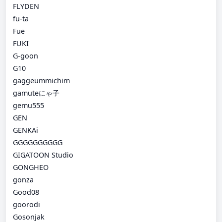
FLYDEN
fu-ta
Fue
FUKI
G-goon
G10
gaggeummichim
gamuteにゃ子
gemu555
GEN
GENKAi
GGGGGGGGGG
GIGATOON Studio
GONGHEO
gonza
Good08
goorodi
Gosonjak