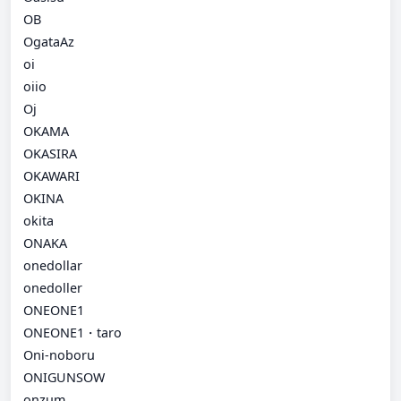
OB
OgataAz
oi
oiio
Oj
OKAMA
OKASIRA
OKAWARI
OKINA
okita
ONAKA
onedollar
onedoller
ONEONE1
ONEONE1・taro
Oni-noboru
ONIGUNSOW
onzum