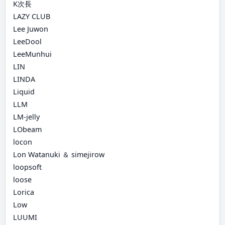
K次長
LAZY CLUB
Lee Juwon
LeeDool
LeeMunhui
LIN
LINDA
Liquid
LLM
LM-jelly
LObeam
locon
Lon Watanuki ＆ simejirow
loopsoft
loose
Lorica
Low
LUUMI