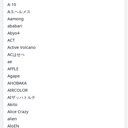
A-10
A.S.ヘルメス
Aamong
ababari
Abyo4
ACT
Active Volcano
ACはせべ
ae
AFFLE
Agape
AHOBAKA
AIRCOLOR
AIザッハトルテ
Akito
Alice Crazy
alien
AloEN