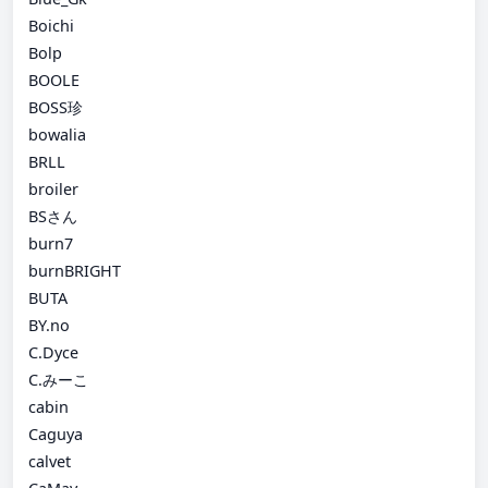
Boichi
Bolp
BOOLE
BOSS珍
bowalia
BRLL
broiler
BSさん
burn7
burnBRIGHT
BUTA
BY.no
C.Dyce
C.みーこ
cabin
Caguya
calvet