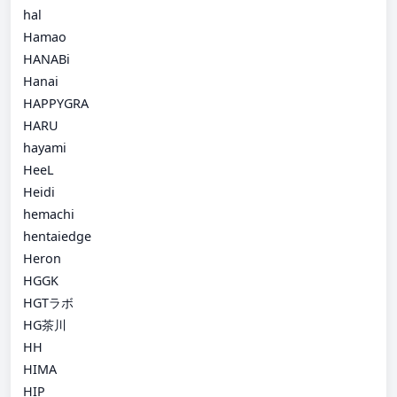
hal
Hamao
HANABi
Hanai
HAPPYGRA
HARU
hayami
HeeL
Heidi
hemachi
hentaiedge
Heron
HGGK
HGTラボ
HG茶川
HH
HIMA
HIP