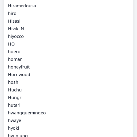
Hiramedousa
hiro
Hisasi
Hiviki.N
hiyocco
HO
hoero
homan
honeyfruit
Hornwood
hoshi
Huchu
Hungr
hutari
hwangguemingeo
hwaye
hyoki
hyunjung