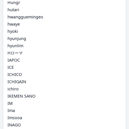
Hungr
hutari
hwangguemingeo
hwaye
hyoki
hyunjung
hyunlim
Hローマ
IAPOC
ICE
ICHICO
ICHIGAIN
ichiro
IKEMEN SANO
IM
Ima
Imsooa
INAGO