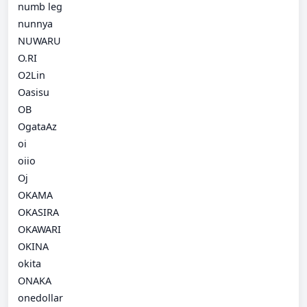
numb leg
nunnya
NUWARU
O.RI
O2Lin
Oasisu
OB
OgataAz
oi
oiio
Oj
OKAMA
OKASIRA
OKAWARI
OKINA
okita
ONAKA
onedollar