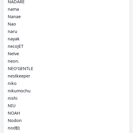
NADARE
nama
Nanae
Nao
naru
nayak
necoJET
Nelve
neon.
NEO’GENTLE
nestkeeper
niko
nikumochu
nishi
NIU
NOAH
Nodon
nod飴