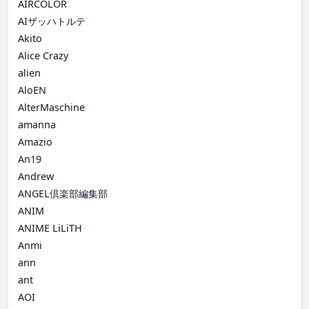
AIRCOLOR
AIザッハトルテ
Akito
Alice Crazy
alien
AloEN
AlterMaschine
amanna
Amazio
An19
Andrew
ANGEL倶楽部編集部
ANIM
ANIME LiLiTH
Anmi
ann
ant
AOI