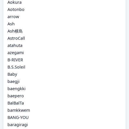
Aokura
Aotonbo
arrow
Ash
Ash横島
AstroCall
atahuta
azegami
B-RIVER
B.S.Soleil
Baby
baegji
baengkki
baepero
BalBalTa
bamkkwem
BANG-YOU
baragiragi