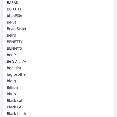
BASAK
BB_O_TT
bbの部屋
Be-ve
Bean Sister
Bell’s
BENETTY
BENNY’S
benP
Beなんとか
bgassist
big brother
big.g
Billion
bkub
Black cat
Black GG
Black Lilith