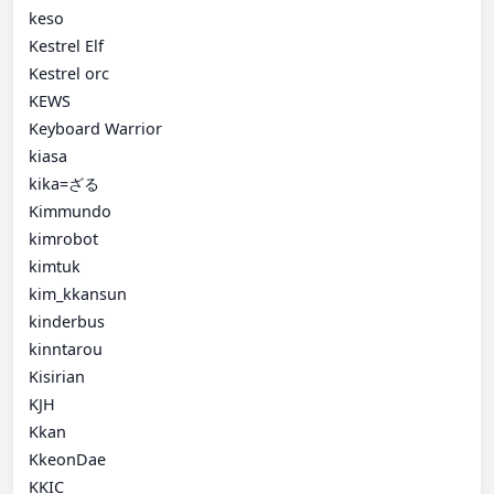
keso
Kestrel Elf
Kestrel orc
KEWS
Keyboard Warrior
kiasa
kika=ざる
Kimmundo
kimrobot
kimtuk
kim_kkansun
kinderbus
kinntarou
Kisirian
KJH
Kkan
KkeonDae
KKIC