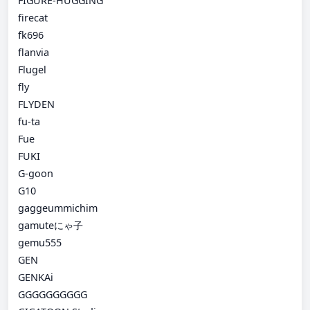
FIGURE-HUGGING
firecat
fk696
flanvia
Flugel
fly
FLYDEN
fu-ta
Fue
FUKI
G-goon
G10
gaggeummichim
gamuteにゃ子
gemu555
GEN
GENKAi
GGGGGGGGGG