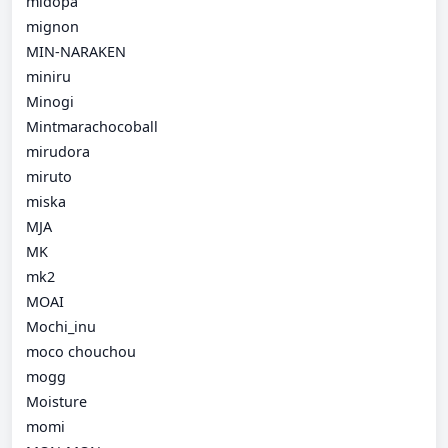
midopa
mignon
MIN-NARAKEN
miniru
Minogi
Mintmarachocoball
mirudora
miruto
miska
MJA
MK
mk2
MOAI
Mochi_inu
moco chouchou
mogg
Moisture
momi