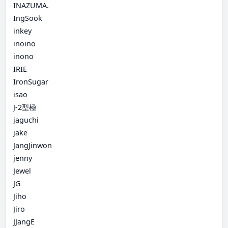
INAZUMA.
IngSook
inkey
inoino
inono
IRIE
IronSugar
isao
J-2型極
jaguchi
jake
JangJinwon
jenny
Jewel
JG
Jiho
Jiro
JJangE