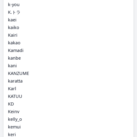
k-you
K.トラ
kaei
kaiko
Kairi
kakao
Kamadi
kanbe
kani
KANZUME
karatta
Karl
KATUU
KD
Keinv
kelly_o
kemui
keri