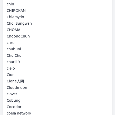
chin
CHIPOKAN
Chlamydo
Choi Sungwan
CHOMA
ChoongChun
chro
chuhuni
ChulChul
churi19
cielo
Cior
Clone人間
Cloudmoon
clover
Cobung
Cocodor
coela network