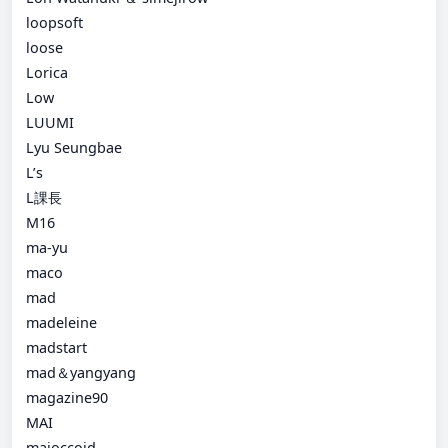
loopsoft
loose
Lorica
Low
LUUMI
Lyu Seungbae
L’s
L課長
M16
ma-yu
maco
mad
madeleine
madstart
mad＆yangyang
magazine90
MAI
majoccoid