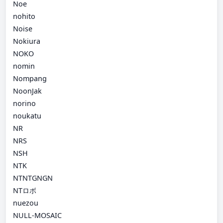
Noe
nohito
Noise
Nokiura
NOKO
nomin
Nompang
NoonJak
norino
noukatu
NR
NRS
NSH
NTK
NTNTGNGN
NTロボ
nuezou
NULL-MOSAIC