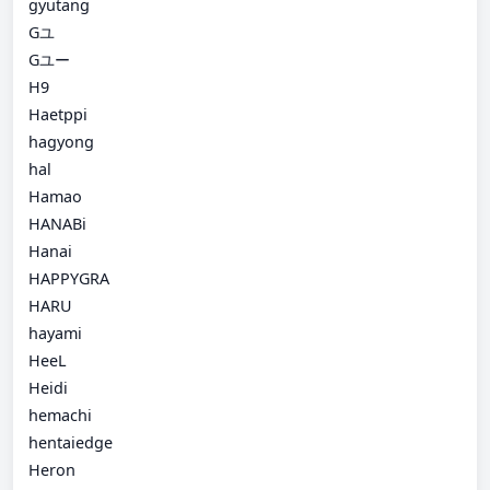
gyutang
Gユ
Gユー
H9
Haetppi
hagyong
hal
Hamao
HANABi
Hanai
HAPPYGRA
HARU
hayami
HeeL
Heidi
hemachi
hentaiedge
Heron