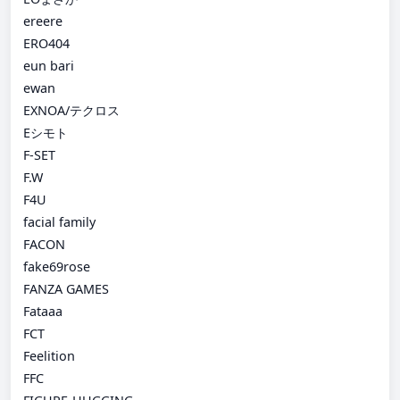
ereere
ERO404
eun bari
ewan
EXNOA/テクロス
Eシモト
F-SET
F.W
F4U
facial family
FACON
fake69rose
FANZA GAMES
Fataaa
FCT
Feelition
FFC