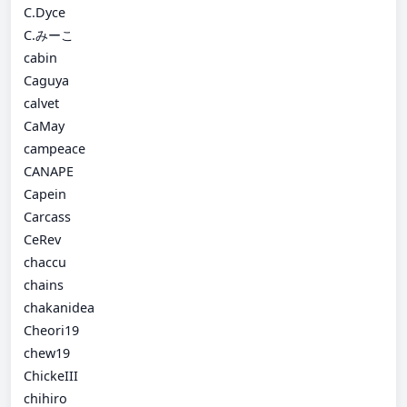
C.Dyce
C.みーこ
cabin
Caguya
calvet
CaMay
campeace
CANAPE
Capein
Carcass
CeRev
chaccu
chains
chakanidea
Cheori19
chew19
ChickeIII
chihiro