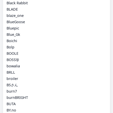
Black Rabbit
BLADE
blaze_one
BlueGoose
Bluepic
Blue_Gk
Boichi
Bolp
BOOLE
BOSS珍
bowalia
BRLL
broiler
BSさん
burn7
burnBRIGHT
BUTA
BY.no