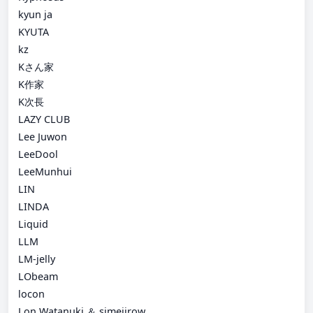
kyun ja
KYUTA
kz
Kさん家
K作家
K次長
LAZY CLUB
Lee Juwon
LeeDool
LeeMunhui
LIN
LINDA
Liquid
LLM
LM-jelly
LObeam
locon
Lon Watanuki ＆ simejirow