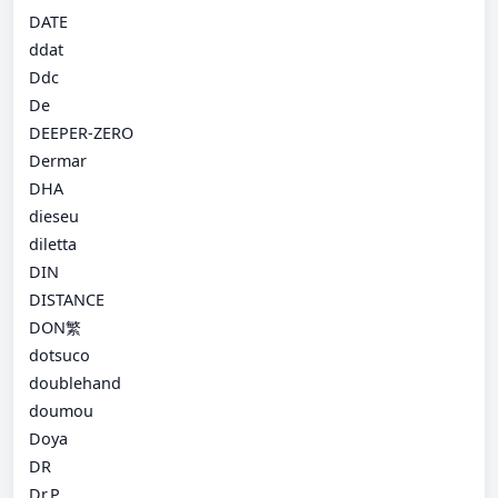
DATE
ddat
Ddc
De
DEEPER-ZERO
Dermar
DHA
dieseu
diletta
DIN
DISTANCE
DON繁
dotsuco
doublehand
doumou
Doya
DR
Dr.P