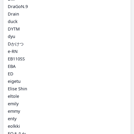
DraGoN.9
Drain
duck
DYTM
dyu
Dかけつ
e-RN
EB110SS
EBA
ED
eigetu
Elise Shin
eltole
emily
emmy
enty
eolkki
EOまさか