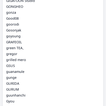
GIGATOON Studio
GONGHEO
gonza
Good08
goorodi
Gosonjak
goyoung
GRAFEOIL
green TEA。
gregor
grilled mero
GSUS
guanamule
gunge
GURIDA
GURUM
guunhanchi
Gyou