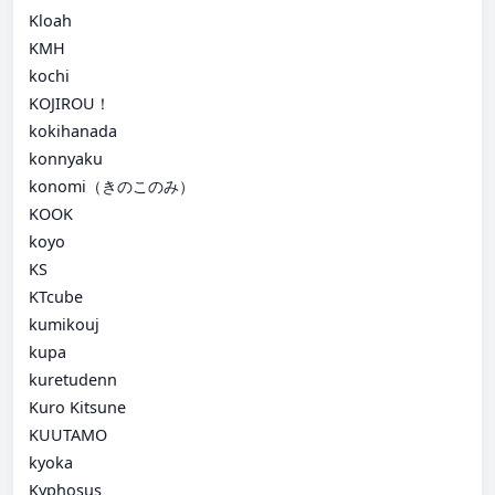
Kloah
KMH
kochi
KOJIROU！
kokihanada
konnyaku
konomi（きのこのみ）
KOOK
koyo
KS
KTcube
kumikouj
kupa
kuretudenn
Kuro Kitsune
KUUTAMO
kyoka
Kyphosus