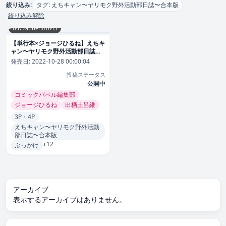
絞り込み:
タグ: えちキャン〜ヤリモク野外活動部日誌〜合本版
絞り込み解除
b472abnen01643
【単行本×ジョージひるね】えちキ
ャン〜ヤリモク野外活動部日誌〜
合本版
発売日:
2022-10-28 00:00:04
投稿ステータス
公開中
コミックバベル編集部
ジョージひるね
出栖土呂維
3P・4P
えちキャン〜ヤリモク野外活動
部日誌〜合本版
+12
ぶっかけ
アーカイブ
表示するアーカイブはありません。