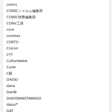
colors
COMICシャルム編集部
COMIC快艶編集部
CONV工房
core
coremix
CORTO
Croriin
CTY
Culturewave
Cuvie
C級
DAIGO
dana
DanBi
DASHIMAKITAMAGO
dasui*
DAT