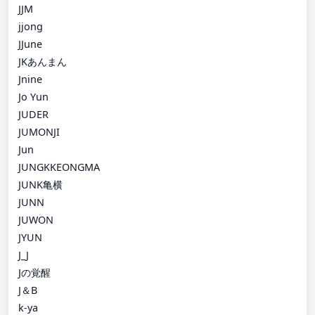
JJM
jjong
JJune
JKあんまん
Jnine
Jo Yun
JUDER
JUMONJI
Jun
JUNGKKEONGMA
JUNK亀横
JUNN
JUWON
JYUN
J_J
Jの覚醒
J＆B
k-ya