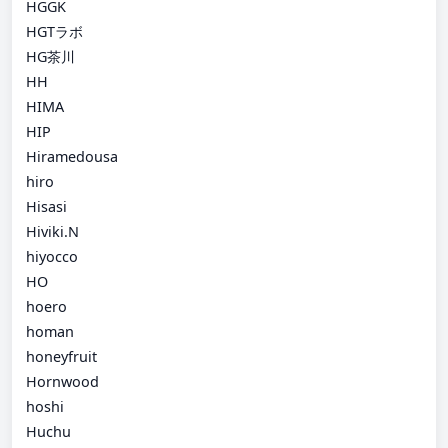
HGGK
HGTラボ
HG茶川
HH
HIMA
HIP
Hiramedousa
hiro
Hisasi
Hiviki.N
hiyocco
HO
hoero
homan
honeyfruit
Hornwood
hoshi
Huchu