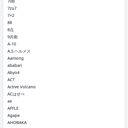
70B
7zu7
7×2
88
8点
9兵衛
A-10
A.S.ヘルメス
Aamong
ababari
Abyo4
ACT
Active Volcano
ACはせべ
ae
AFFLE
Agape
AHOBAKA