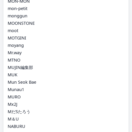
MON-MON
mon-petit
monggun
MOONSTONE
moot
MOTGINI
moyang
Mr.way
MTNO
MUJIN編集部
MUK
Mun Seok Bae
Munau1
MURO
Mx2J
MだSたろう
M＆U
NABURU