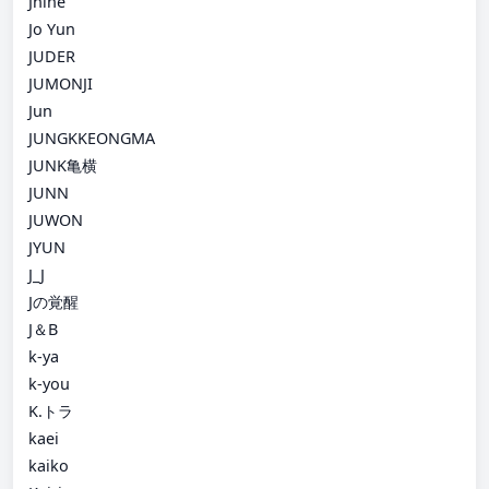
Jnine
Jo Yun
JUDER
JUMONJI
Jun
JUNGKKEONGMA
JUNK亀横
JUNN
JUWON
JYUN
J_J
Jの覚醒
J＆B
k-ya
k-you
K.トラ
kaei
kaiko