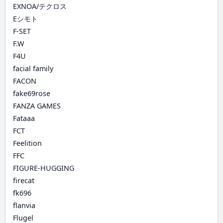
EXNOA/テクロス
Eシモト
F-SET
F.W
F4U
facial family
FACON
fake69rose
FANZA GAMES
Fataaa
FCT
Feelition
FFC
FIGURE-HUGGING
firecat
fk696
flanvia
Flugel