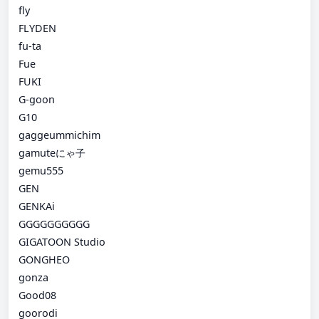
fly
FLYDEN
fu-ta
Fue
FUKI
G-goon
G10
gaggeummichim
gamuteにゃ子
gemu555
GEN
GENKAi
GGGGGGGGGG
GIGATOON Studio
GONGHEO
gonza
Good08
goorodi