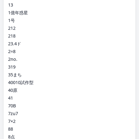
13
1億年惑星
1号
212
218
23.4ド
2=8
2no.
319
35まち
40010試作型
40原
41
70B
7zu7
7×2
88
8点