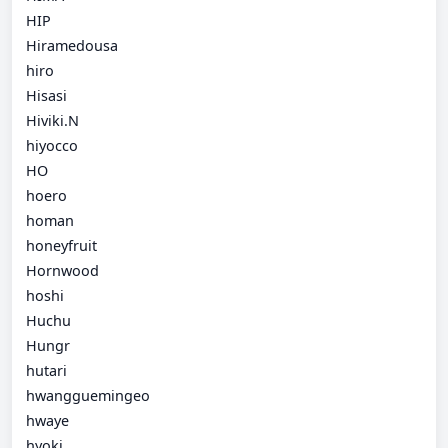
HIP
Hiramedousa
hiro
Hisasi
Hiviki.N
hiyocco
HO
hoero
homan
honeyfruit
Hornwood
hoshi
Huchu
Hungr
hutari
hwangguemingeo
hwaye
hyoki