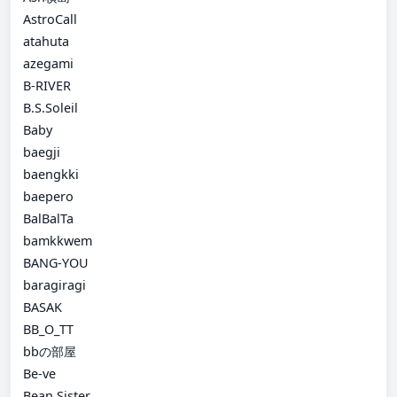
AstroCall
atahuta
azegami
B-RIVER
B.S.Soleil
Baby
baegji
baengkki
baepero
BalBalTa
bamkkwem
BANG-YOU
baragiragi
BASAK
BB_O_TT
bbの部屋
Be-ve
Bean Sister