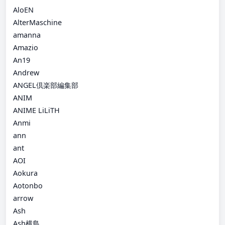
AloEN
AlterMaschine
amanna
Amazio
An19
Andrew
ANGEL倶楽部編集部
ANIM
ANIME LiLiTH
Anmi
ann
ant
AOI
Aokura
Aotonbo
arrow
Ash
Ash横島