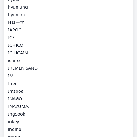
hyunjung
hyunlim
Hローマ
IAPOC
ICE
ICHICO
ICHIGAIN
ichiro
IKEMEN SANO
IM
Ima
Imsooa
INAGO
INAZUMA.
IngSook
inkey
inoino
inono