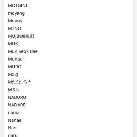
MOTGINI
moyang
Mr.way
MTNO
MUJIN編集部
MUK
Mun Seok Bae
Munau1
MURO
Mx2J
MだSたろう
M＆U
NABURU
NADARE
nama
Nanae
Nao
naru