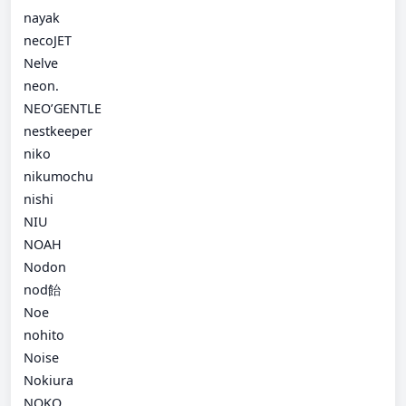
nayak
necoJET
Nelve
neon.
NEO’GENTLE
nestkeeper
niko
nikumochu
nishi
NIU
NOAH
Nodon
nod飴
Noe
nohito
Noise
Nokiura
NOKO