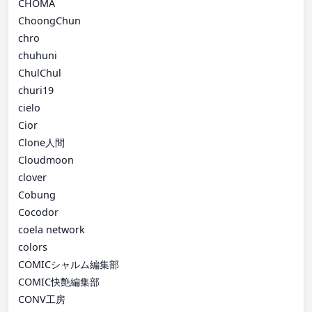
CHOMA
ChoongChun
chro
chuhuni
ChulChul
churi19
cielo
Cior
Clone人間
Cloudmoon
clover
Cobung
Cocodor
coela network
colors
COMICシャルム編集部
COMIC快艶編集部
CONV工房