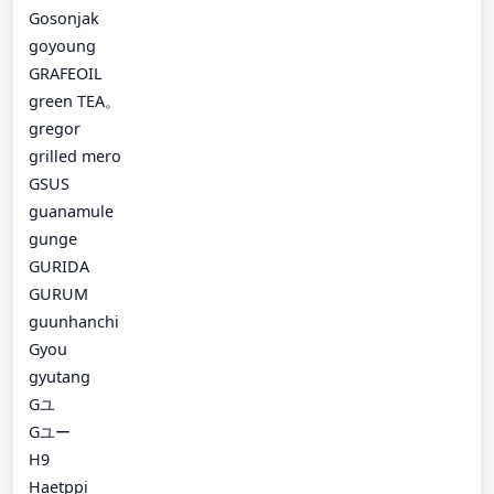
Gosonjak
goyoung
GRAFEOIL
green TEA。
gregor
grilled mero
GSUS
guanamule
gunge
GURIDA
GURUM
guunhanchi
Gyou
gyutang
Gユ
Gユー
H9
Haetppi