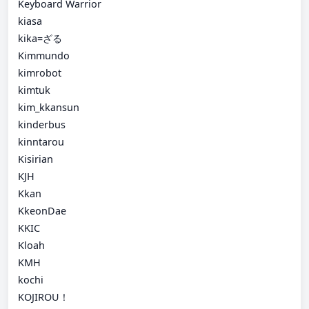
Keyboard Warrior
kiasa
kika=ざる
Kimmundo
kimrobot
kimtuk
kim_kkansun
kinderbus
kinntarou
Kisirian
KJH
Kkan
KkeonDae
KKIC
Kloah
KMH
kochi
KOJIROU！