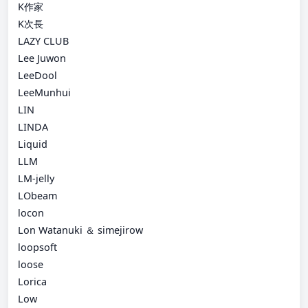
K作家
K次長
LAZY CLUB
Lee Juwon
LeeDool
LeeMunhui
LIN
LINDA
Liquid
LLM
LM-jelly
LObeam
locon
Lon Watanuki ＆ simejirow
loopsoft
loose
Lorica
Low