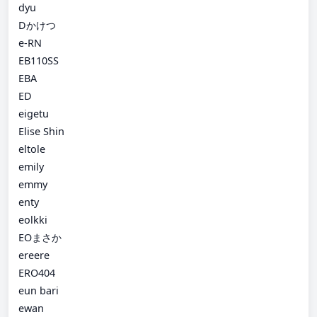
dyu
Dかけつ
e-RN
EB110SS
EBA
ED
eigetu
Elise Shin
eltole
emily
emmy
enty
eolkki
EOまさか
ereere
ERO404
eun bari
ewan