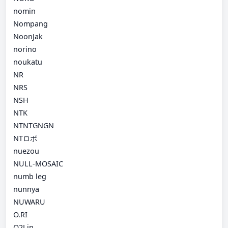
nomin
Nompang
NoonJak
norino
noukatu
NR
NRS
NSH
NTK
NTNTGNGN
NTロボ
nuezou
NULL-MOSAIC
numb leg
nunnya
NUWARU
O.RI
O2Lin