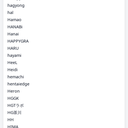
hagyong
hal
Hamao
HANABi
Hanai
HAPPYGRA
HARU
hayami
HeeL
Heidi
hemachi
hentaiedge
Heron
HGGK
HGTラボ
HG茶川
HH
HIMA