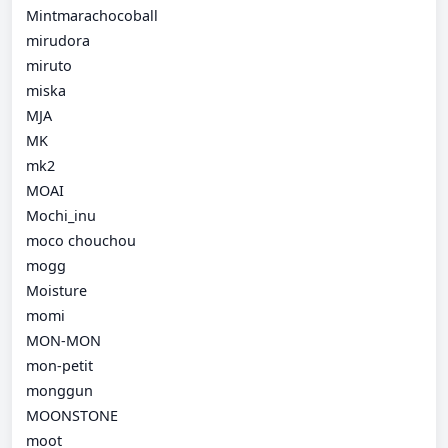
Mintmarachocoball
mirudora
miruto
miska
MJA
MK
mk2
MOAI
Mochi_inu
moco chouchou
mogg
Moisture
momi
MON-MON
mon-petit
monggun
MOONSTONE
moot