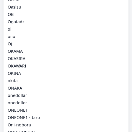
Oasisu
OB
OgataAz
oi
oiio
Oj
OKAMA
OKASIRA
OKAWARI
OKINA
okita
ONAKA
onedollar
onedoller
ONEONE1
ONEONE1・taro
Oni-noboru