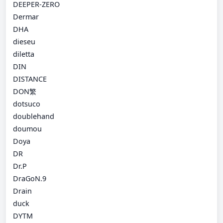
DEEPER-ZERO
Dermar
DHA
dieseu
diletta
DIN
DISTANCE
DON繁
dotsuco
doublehand
doumou
Doya
DR
Dr.P
DraGoN.9
Drain
duck
DYTM