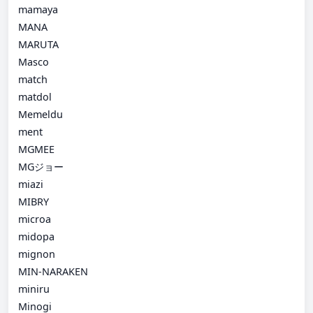
mamaya
MANA
MARUTA
Masco
match
matdol
Memeldu
ment
MGMEE
MGジョー
miazi
MIBRY
microa
midopa
mignon
MIN-NARAKEN
miniru
Minogi