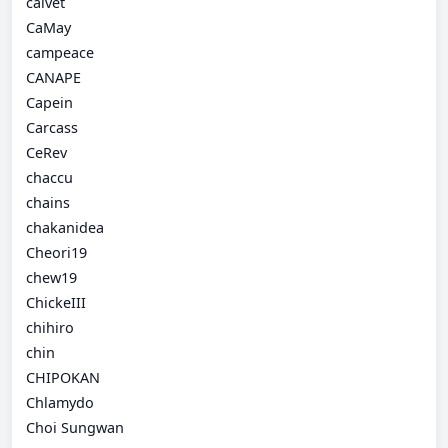
calvet
CaMay
campeace
CANAPE
Capein
Carcass
CeRev
chaccu
chains
chakanidea
Cheori19
chew19
ChickeIII
chihiro
chin
CHIPOKAN
Chlamydo
Choi Sungwan