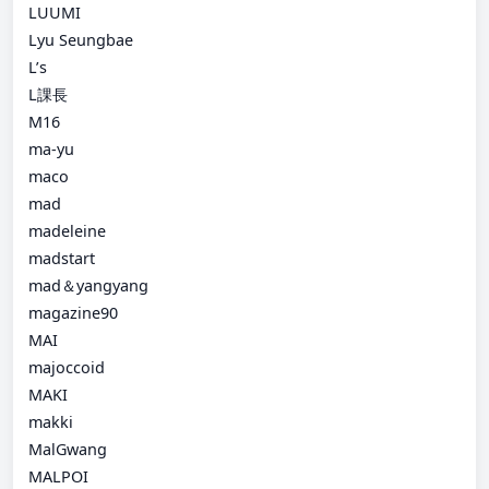
LUUMI
Lyu Seungbae
L’s
L課長
M16
ma-yu
maco
mad
madeleine
madstart
mad＆yangyang
magazine90
MAI
majoccoid
MAKI
makki
MalGwang
MALPOI