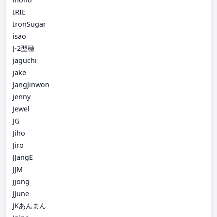
IRIE
IronSugar
isao
J-2型極
jaguchi
jake
JangJinwon
jenny
Jewel
JG
Jiho
Jiro
JJangE
JJM
jjong
JJune
JKあんまん