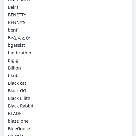
Bell’s
BENETTY
BENNY’S
benP
Beなんとか
bgassist
big brother
big.g
Billion
bkub
Black cat
Black GG
Black Lilith
Black Rabbit
BLADE
blaze_one
BlueGoose