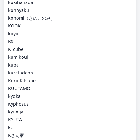
kokihanada
konnyaku
konomi（きのこのみ）
KOOK
koyo
KS
KTcube
kumikouj
kupa
kuretudenn
Kuro Kitsune
KUUTAMO
kyoka
Kyphosus
kyun ja
KYUTA
kz
Kさん家