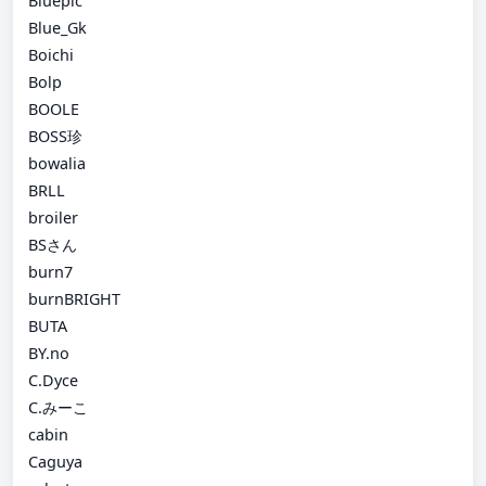
Bluepic
Blue_Gk
Boichi
Bolp
BOOLE
BOSS珍
bowalia
BRLL
broiler
BSさん
burn7
burnBRIGHT
BUTA
BY.no
C.Dyce
C.みーこ
cabin
Caguya