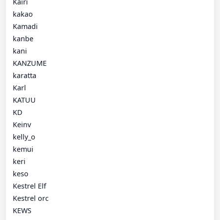
Kairi
kakao
Kamadi
kanbe
kani
KANZUME
karatta
Karl
KATUU
KD
Keinv
kelly_o
kemui
keri
keso
Kestrel Elf
Kestrel orc
KEWS