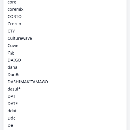
core
coremix
CORTO
Croriin
CTY
Culturewave
Cuvie
C級
DAIGO
dana
DanBi
DASHIMAKITAMAGO
dasui*
DAT
DATE
ddat
Ddc
De