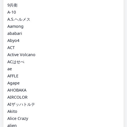
9兵衛
A-10
A.S.ヘルメス
Aamong
ababari
Abyo4
ACT
Active Volcano
ACはせべ
ae
AFFLE
Agape
AHOBAKA
AIRCOLOR
AIザッハトルテ
Akito
Alice Crazy
alien