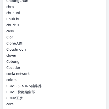
ChoongChun
chro
chuhuni
ChulChul
churi19
cielo
Cior
Clone人間
Cloudmoon
clover
Cobung
Cocodor
coela network
colors
COMICシャルム編集部
COMIC快艶編集部
CONV工房
core