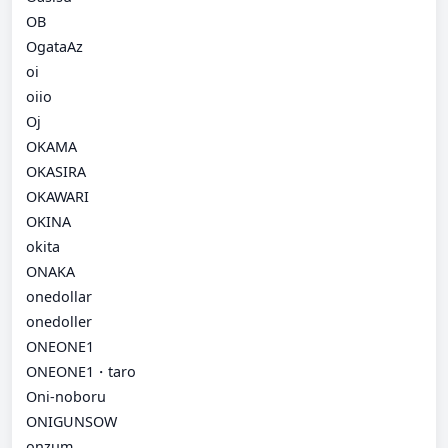
OB
OgataAz
oi
oiio
Oj
OKAMA
OKASIRA
OKAWARI
OKINA
okita
ONAKA
onedollar
onedoller
ONEONE1
ONEONE1・taro
Oni-noboru
ONIGUNSOW
onzum