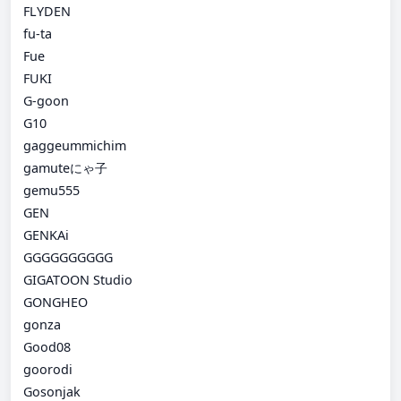
FLYDEN
fu-ta
Fue
FUKI
G-goon
G10
gaggeummichim
gamuteにゃ子
gemu555
GEN
GENKAi
GGGGGGGGGG
GIGATOON Studio
GONGHEO
gonza
Good08
goorodi
Gosonjak