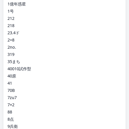
1億年惑星
1号
212
218
23.4ド
2=8
2no.
319
35まち
40010試作型
40原
41
70B
7zu7
7×2
88
8点
9兵衛