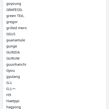
goyoung
GRAFEOIL
green TEA。
gregor
grilled mero
GSUS
guanamule
gunge
GURIDA
GURUM
guunhanchi
Gyou
gyutang
Gユ
Gユー
H9
Haetppi
hagyong