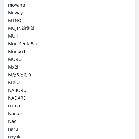
moyang
Mr.way
MTNO
MUJIN編集部
MUK
Mun Seok Bae
Munau1
MURO
Mx2J
MだSたろう
M＆U
NABURU
NADARE
nama
Nanae
Nao
naru
nayak