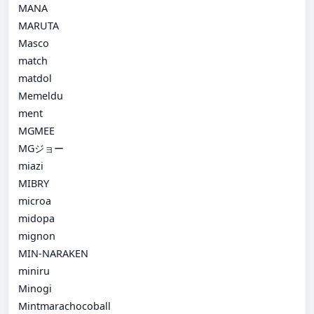
MANA
MARUTA
Masco
match
matdol
Memeldu
ment
MGMEE
MGジョー
miazi
MIBRY
microa
midopa
mignon
MIN-NARAKEN
miniru
Minogi
Mintmarachocoball