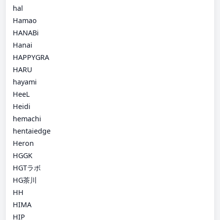
hal
Hamao
HANABi
Hanai
HAPPYGRA
HARU
hayami
HeeL
Heidi
hemachi
hentaiedge
Heron
HGGK
HGTラボ
HG茶川
HH
HIMA
HIP