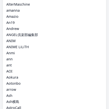
AlterMaschine
amanna
Amazio
An19
Andrew
ANGEL倶楽部編集部
ANIM
ANIME LiLiTH
Anmi
ann
ant
AOI
Aokura
Aotonbo
arrow
Ash
Ash横島
AstroCall