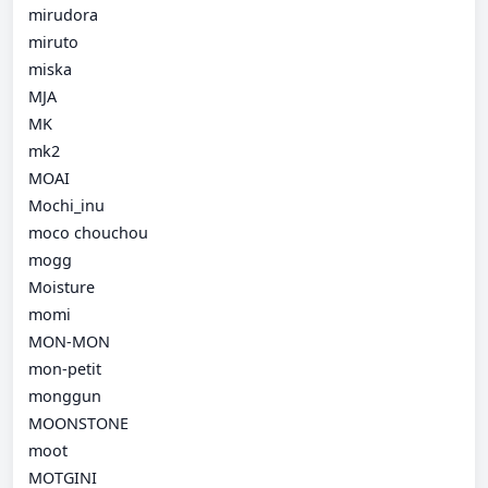
mirudora
miruto
miska
MJA
MK
mk2
MOAI
Mochi_inu
moco chouchou
mogg
Moisture
momi
MON-MON
mon-petit
monggun
MOONSTONE
moot
MOTGINI