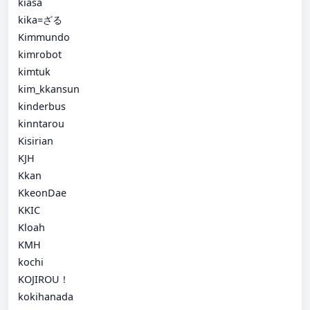
kiasa
kika=ざる
Kimmundo
kimrobot
kimtuk
kim_kkansun
kinderbus
kinntarou
Kisirian
KJH
Kkan
KkeonDae
KKIC
Kloah
KMH
kochi
KOJIROU！
kokihanada