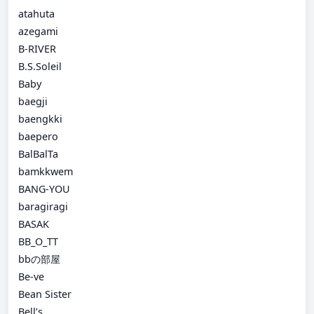
atahuta
azegami
B-RIVER
B.S.Soleil
Baby
baegji
baengkki
baepero
BalBalTa
bamkkwem
BANG-YOU
baragiragi
BASAK
BB_O_TT
bbの部屋
Be-ve
Bean Sister
Bell’s