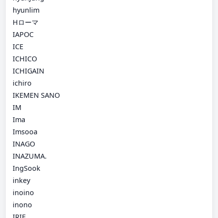
hyunlim
Hローマ
IAPOC
ICE
ICHICO
ICHIGAIN
ichiro
IKEMEN SANO
IM
Ima
Imsooa
INAGO
INAZUMA.
IngSook
inkey
inoino
inono
IRIE