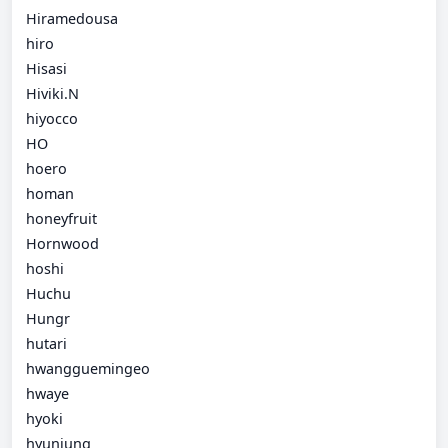
Hiramedousa
hiro
Hisasi
Hiviki.N
hiyocco
HO
hoero
homan
honeyfruit
Hornwood
hoshi
Huchu
Hungr
hutari
hwangguemingeo
hwaye
hyoki
hyunjung