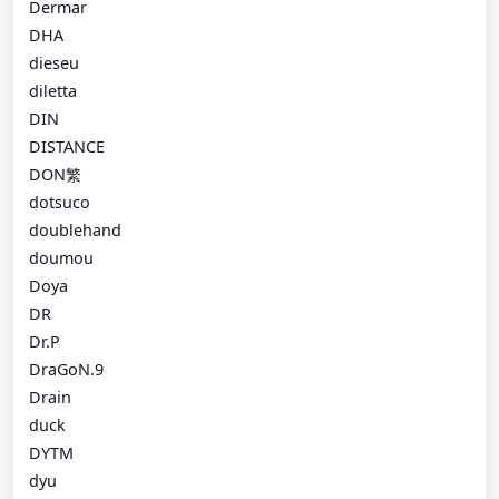
Dermar
DHA
dieseu
diletta
DIN
DISTANCE
DON繁
dotsuco
doublehand
doumou
Doya
DR
Dr.P
DraGoN.9
Drain
duck
DYTM
dyu