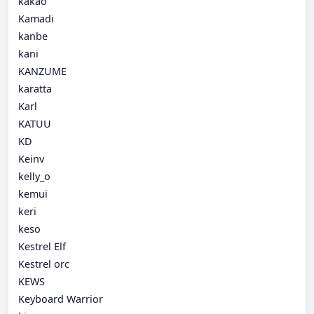
kakao
Kamadi
kanbe
kani
KANZUME
karatta
Karl
KATUU
KD
Keinv
kelly_o
kemui
keri
keso
Kestrel Elf
Kestrel orc
KEWS
Keyboard Warrior