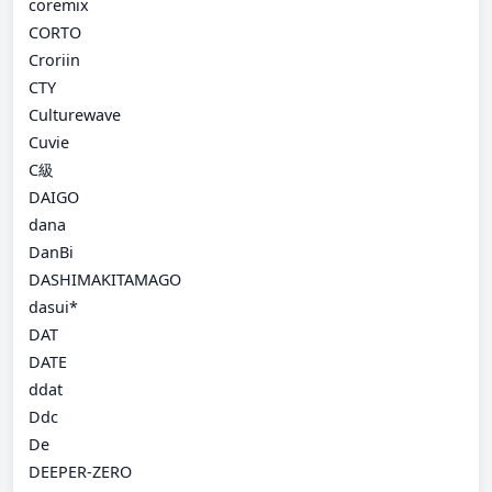
coremix
CORTO
Croriin
CTY
Culturewave
Cuvie
C級
DAIGO
dana
DanBi
DASHIMAKITAMAGO
dasui*
DAT
DATE
ddat
Ddc
De
DEEPER-ZERO