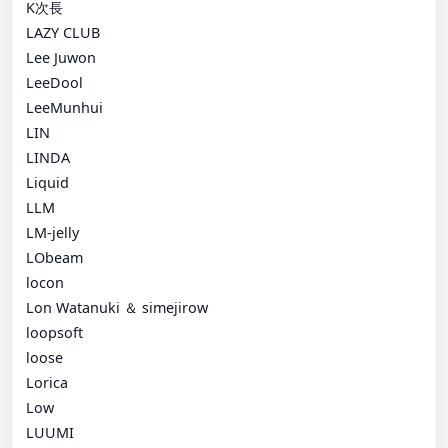
K次長
LAZY CLUB
Lee Juwon
LeeDool
LeeMunhui
LIN
LINDA
Liquid
LLM
LM-jelly
LObeam
locon
Lon Watanuki ＆ simejirow
loopsoft
loose
Lorica
Low
LUUMI