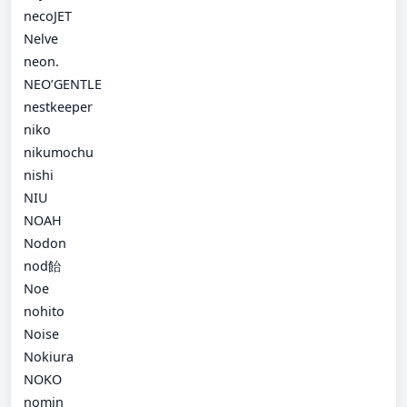
necoJET
Nelve
neon.
NEO’GENTLE
nestkeeper
niko
nikumochu
nishi
NIU
NOAH
Nodon
nod飴
Noe
nohito
Noise
Nokiura
NOKO
nomin