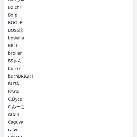
Boichi
Bolp
BOOLE
BOSS珍
bowalia
BRLL
broiler
BSさん
burn7
burnBRIGHT
BUTA
BY.no
C.Dyce
C.みーこ
cabin
Caguya
calvet