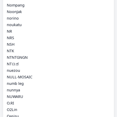
Nompang
NoonJak
norino
noukatu
NR
NRS
NSH
NTK
NTNTGNGN
NTロボ
nuezou
NULL-MOSAIC
numb leg
nunnya
NUWARU
O.RI
O2Lin
Oasisu