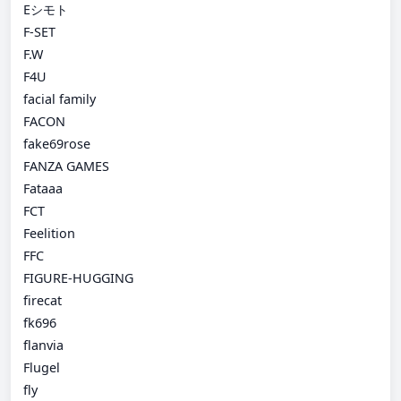
Eシモト
F-SET
F.W
F4U
facial family
FACON
fake69rose
FANZA GAMES
Fataaa
FCT
Feelition
FFC
FIGURE-HUGGING
firecat
fk696
flanvia
Flugel
fly