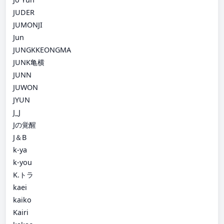
JUDER
JUMONJI
Jun
JUNGKKEONGMA
JUNK亀横
JUNN
JUWON
JYUN
J_J
Jの覚醒
J＆B
k-ya
k-you
K.トラ
kaei
kaiko
Kairi