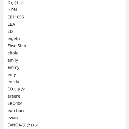
Dかけつ
e-RN
EB110SS
EBA
ED
eigetu
Elise Shin
eltole
emily
emmy
enty
eolkki
EOまさか
ereere
ERO404
eun bari
ewan
EXNOA/テクロス