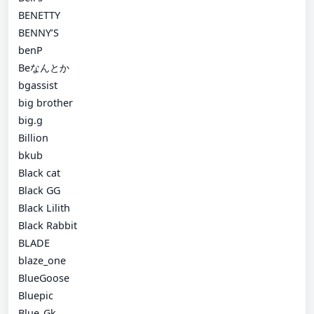
BENETTY
BENNY’S
benP
Beなんとか
bgassist
big brother
big.g
Billion
bkub
Black cat
Black GG
Black Lilith
Black Rabbit
BLADE
blaze_one
BlueGoose
Bluepic
Blue_Gk