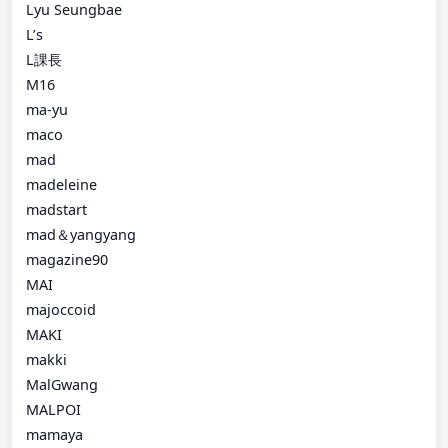
Lyu Seungbae
L’s
L課長
M16
ma-yu
maco
mad
madeleine
madstart
mad＆yangyang
magazine90
MAI
majoccoid
MAKI
makki
MalGwang
MALPOI
mamaya