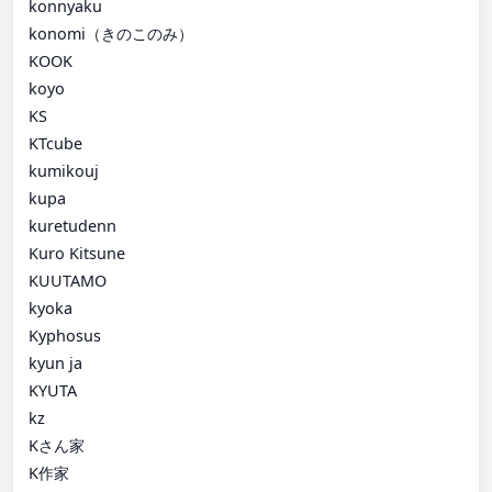
konnyaku
konomi（きのこのみ）
KOOK
koyo
KS
KTcube
kumikouj
kupa
kuretudenn
Kuro Kitsune
KUUTAMO
kyoka
Kyphosus
kyun ja
KYUTA
kz
Kさん家
K作家