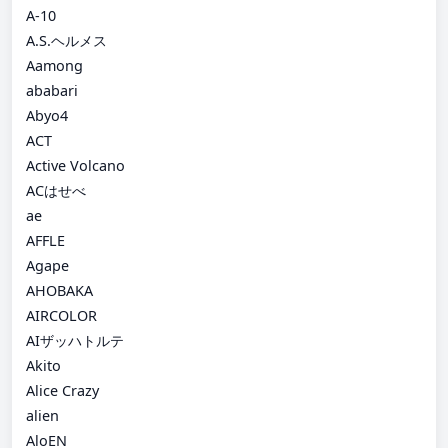
A-10
A.S.ヘルメス
Aamong
ababari
Abyo4
ACT
Active Volcano
ACはせべ
ae
AFFLE
Agape
AHOBAKA
AIRCOLOR
AIザッハトルテ
Akito
Alice Crazy
alien
AloEN