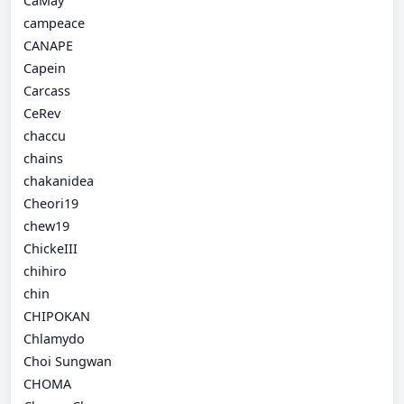
CaMay
campeace
CANAPE
Capein
Carcass
CeRev
chaccu
chains
chakanidea
Cheori19
chew19
ChickeIII
chihiro
chin
CHIPOKAN
Chlamydo
Choi Sungwan
CHOMA