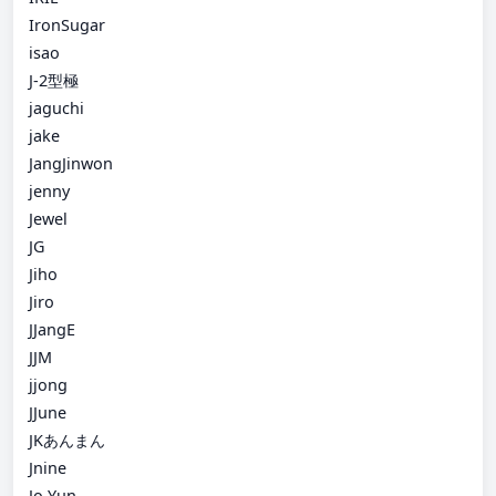
IronSugar
isao
J-2型極
jaguchi
jake
JangJinwon
jenny
Jewel
JG
Jiho
Jiro
JJangE
JJM
jjong
JJune
JKあんまん
Jnine
Jo Yun