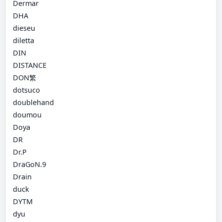
Dermar
DHA
dieseu
diletta
DIN
DISTANCE
DON繁
dotsuco
doublehand
doumou
Doya
DR
Dr.P
DraGoN.9
Drain
duck
DYTM
dyu