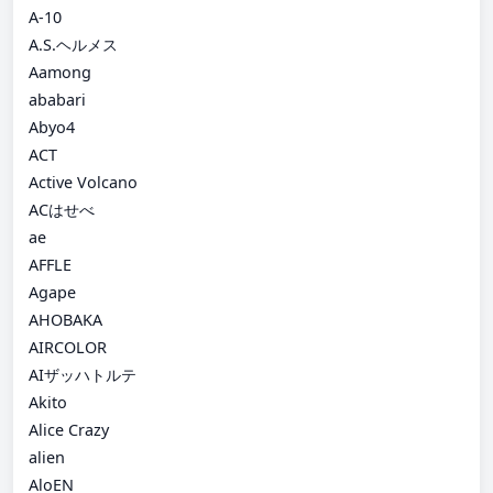
A-10
A.S.ヘルメス
Aamong
ababari
Abyo4
ACT
Active Volcano
ACはせべ
ae
AFFLE
Agape
AHOBAKA
AIRCOLOR
AIザッハトルテ
Akito
Alice Crazy
alien
AloEN