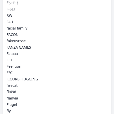
Eシモト
F-SET
F.W
F4U
facial family
FACON
fake69rose
FANZA GAMES
Fataaa
FCT
Feelition
FFC
FIGURE-HUGGING
firecat
fk696
flanvia
Flugel
fly