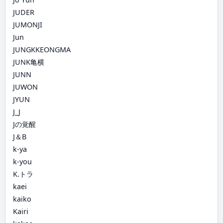
JUDER
JUMONJI
Jun
JUNGKKEONGMA
JUNK亀横
JUNN
JUWON
JYUN
J_J
Jの覚醒
J＆B
k-ya
k-you
K.トラ
kaei
kaiko
Kairi