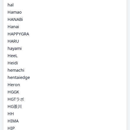
hal
Hamao
HANABi
Hanai
HAPPYGRA
HARU
hayami
HeeL
Heidi
hemachi
hentaiedge
Heron
HGGK
HGTラボ
HG茶川
HH
HIMA
HIP