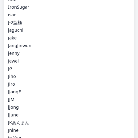
IronSugar
isao
J-2型極
jaguchi
jake
JangJinwon
jenny
Jewel
JG
Jiho
Jiro
JJangE
JJM
jjong
JJune
JKあんまん
Jnine
Jo Yun