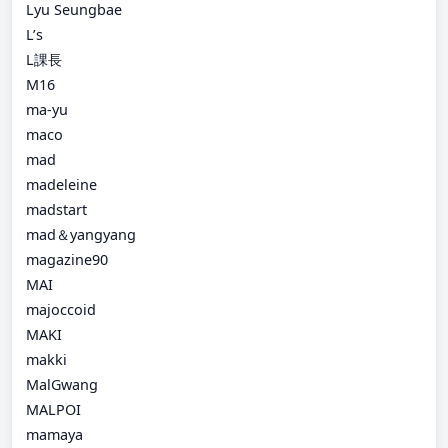
Lyu Seungbae
L’s
L課長
M16
ma-yu
maco
mad
madeleine
madstart
mad＆yangyang
magazine90
MAI
majoccoid
MAKI
makki
MalGwang
MALPOI
mamaya