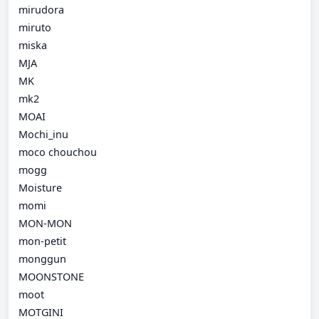
mirudora
miruto
miska
MJA
MK
mk2
MOAI
Mochi_inu
moco chouchou
mogg
Moisture
momi
MON-MON
mon-petit
monggun
MOONSTONE
moot
MOTGINI