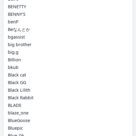
BENETTY
BENNY’S
benP
Beなんとか
bgassist
big brother
big.g
Billion
bkub
Black cat
Black GG
Black Lilith
Black Rabbit
BLADE
blaze_one
BlueGoose
Bluepic
Blue_Gk