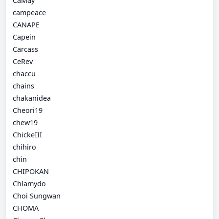
CaMay
campeace
CANAPE
Capein
Carcass
CeRev
chaccu
chains
chakanidea
Cheori19
chew19
ChickeIII
chihiro
chin
CHIPOKAN
Chlamydo
Choi Sungwan
CHOMA