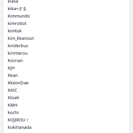
kiasa
kika=ざる
Kimmundo
kimrobot
kimtuk
kim_kkansun
kinderbus
kinntarou
Kisirian
KJH
Kkan
KkeonDae
KKIC
Kloah
KMH
kochi
KOJIROU！
kokihanada