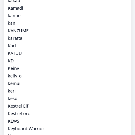
kakao
Kamadi
kanbe
kani
KANZUME
karatta
Karl
KATUU
KD
Keinv
kelly_o
kemui
keri
keso
Kestrel Elf
Kestrel orc
KEWS
Keyboard Warrior