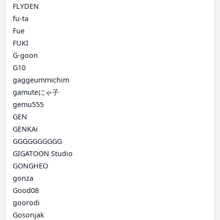
FLYDEN
fu-ta
Fue
FUKI
G-goon
G10
gaggeummichim
gamuteにゃ子
gemu555
GEN
GENKAi
GGGGGGGGGG
GIGATOON Studio
GONGHEO
gonza
Good08
goorodi
Gosonjak