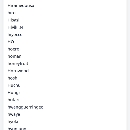
Hiramedousa
hiro
Hisasi
Hiviki.N
hiyocco
HO
hoero
homan
honeyfruit
Hornwood
hoshi
Huchu
Hungr
hutari
hwangguemingeo
hwaye
hyoki
hyunjung