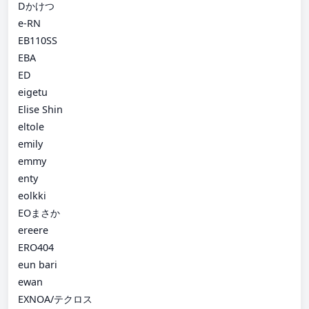
Dかけつ
e-RN
EB110SS
EBA
ED
eigetu
Elise Shin
eltole
emily
emmy
enty
eolkki
EOまさか
ereere
ERO404
eun bari
ewan
EXNOA/テクロス