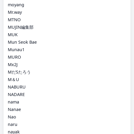
moyang
Mr.way
MTNO
MUJIN編集部
MUK
Mun Seok Bae
Munau1
MURO
Mx2J
MだSたろう
M＆U
NABURU
NADARE
nama
Nanae
Nao
naru
nayak