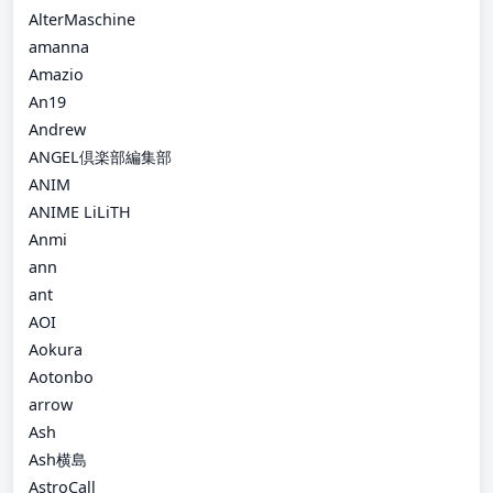
AlterMaschine
amanna
Amazio
An19
Andrew
ANGEL倶楽部編集部
ANIM
ANIME LiLiTH
Anmi
ann
ant
AOI
Aokura
Aotonbo
arrow
Ash
Ash横島
AstroCall