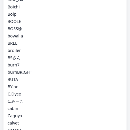
Boichi
Bolp
BOOLE
BOSS珍
bowalia
BRLL
broiler
BSさん
burn7
burnBRIGHT
BUTA
BY.no
C.Dyce
C.みーこ
cabin
Caguya
calvet