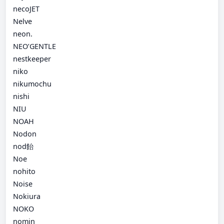
necoJET
Nelve
neon.
NEO’GENTLE
nestkeeper
niko
nikumochu
nishi
NIU
NOAH
Nodon
nod飴
Noe
nohito
Noise
Nokiura
NOKO
nomin