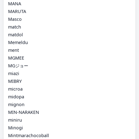
MANA
MARUTA
Masco
match
matdol
Memeldu
ment
MGMEE
MGジョー
miazi
MIBRY
microa
midopa
mignon
MIN-NARAKEN
miniru
Minogi
Mintmarachocoball