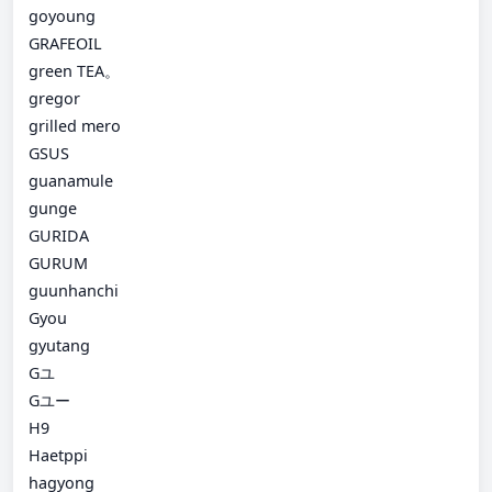
goyoung
GRAFEOIL
green TEA。
gregor
grilled mero
GSUS
guanamule
gunge
GURIDA
GURUM
guunhanchi
Gyou
gyutang
Gユ
Gユー
H9
Haetppi
hagyong