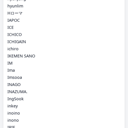
hyunlim
Hローマ
IAPOC
ICE
ICHICO
ICHIGAIN
ichiro
IKEMEN SANO
IM
Ima
Imsooa
INAGO
INAZUMA.
IngSook
inkey
inoino
inono
IRIE