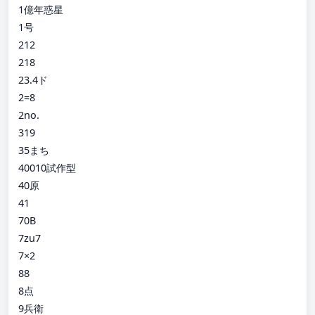
1億年惑星
1号
212
218
23.4ド
2=8
2no.
319
35まち
40010試作型
40原
41
70B
7zu7
7×2
88
8点
9兵衛