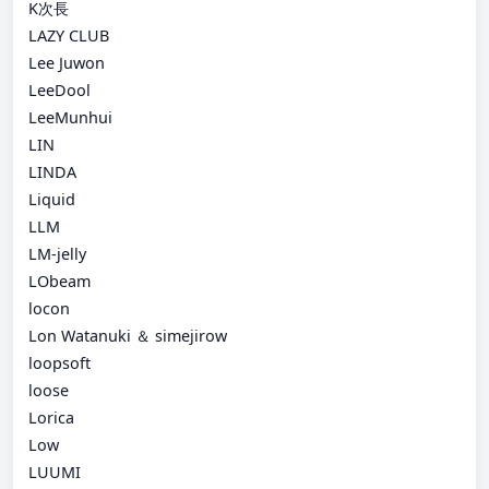
K次長
LAZY CLUB
Lee Juwon
LeeDool
LeeMunhui
LIN
LINDA
Liquid
LLM
LM-jelly
LObeam
locon
Lon Watanuki ＆ simejirow
loopsoft
loose
Lorica
Low
LUUMI