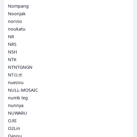
Nompang
NoonJak
norino
noukatu
NR
NRS
NSH
NTK
NTNTGNGN
NTロボ
nuezou
NULL-MOSAIC
numb leg
nunnya
NUWARU
O.RI
O2Lin
Oasisu