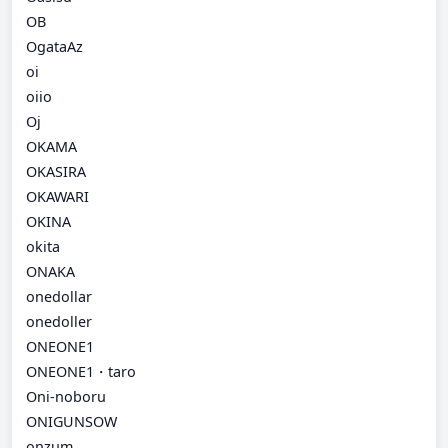
OB
OgataAz
oi
oiio
Oj
OKAMA
OKASIRA
OKAWARI
OKINA
okita
ONAKA
onedollar
onedoller
ONEONE1
ONEONE1・taro
Oni-noboru
ONIGUNSOW
onzum