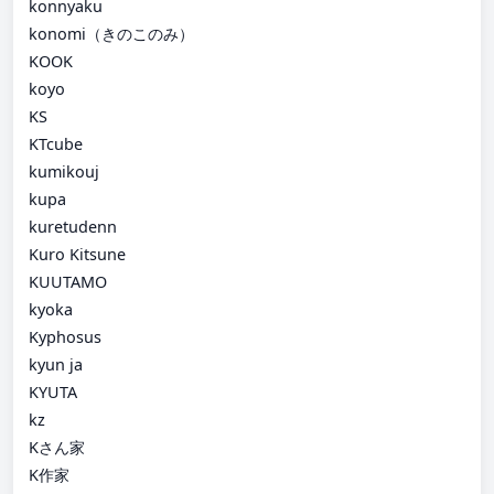
konnyaku
konomi（きのこのみ）
KOOK
koyo
KS
KTcube
kumikouj
kupa
kuretudenn
Kuro Kitsune
KUUTAMO
kyoka
Kyphosus
kyun ja
KYUTA
kz
Kさん家
K作家