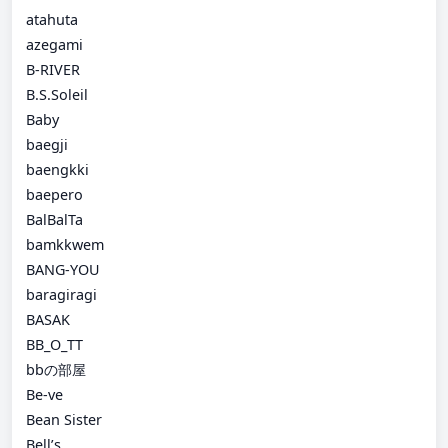
atahuta
azegami
B-RIVER
B.S.Soleil
Baby
baegji
baengkki
baepero
BalBalTa
bamkkwem
BANG-YOU
baragiragi
BASAK
BB_O_TT
bbの部屋
Be-ve
Bean Sister
Bell’s