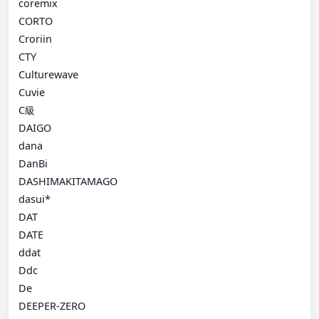
coremix
CORTO
Croriin
CTY
Culturewave
Cuvie
C級
DAIGO
dana
DanBi
DASHIMAKITAMAGO
dasui*
DAT
DATE
ddat
Ddc
De
DEEPER-ZERO