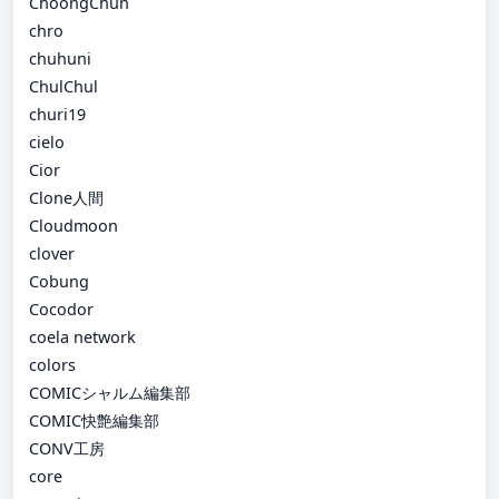
ChoongChun
chro
chuhuni
ChulChul
churi19
cielo
Cior
Clone人間
Cloudmoon
clover
Cobung
Cocodor
coela network
colors
COMICシャルム編集部
COMIC快艶編集部
CONV工房
core