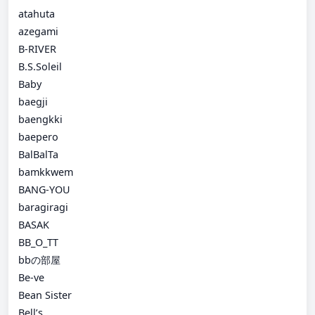
atahuta
azegami
B-RIVER
B.S.Soleil
Baby
baegji
baengkki
baepero
BalBalTa
bamkkwem
BANG-YOU
baragiragi
BASAK
BB_O_TT
bbの部屋
Be-ve
Bean Sister
Bell’s