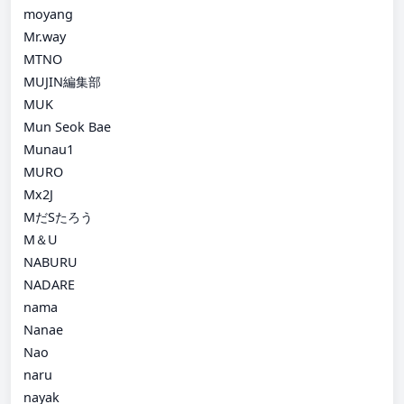
moyang
Mr.way
MTNO
MUJIN編集部
MUK
Mun Seok Bae
Munau1
MURO
Mx2J
MだSたろう
M＆U
NABURU
NADARE
nama
Nanae
Nao
naru
nayak