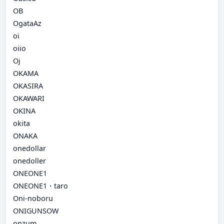
OB
OgataAz
oi
oiio
Oj
OKAMA
OKASIRA
OKAWARI
OKINA
okita
ONAKA
onedollar
onedoller
ONEONE1
ONEONE1・taro
Oni-noboru
ONIGUNSOW
onzum