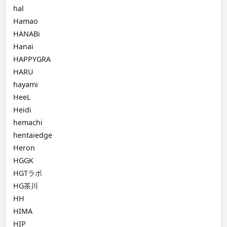
hal
Hamao
HANABi
Hanai
HAPPYGRA
HARU
hayami
HeeL
Heidi
hemachi
hentaiedge
Heron
HGGK
HGTラボ
HG茶川
HH
HIMA
HIP