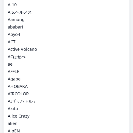
A-10
A.S.ヘルメス
Aamong
ababari
Abyo4
ACT
Active Volcano
ACはせべ
ae
AFFLE
Agape
AHOBAKA
AIRCOLOR
AIザッハトルテ
Akito
Alice Crazy
alien
AloEN