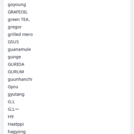
goyoung
GRAFEOIL
green TEA。
gregor
grilled mero
GSUS
guanamule
gunge
GURIDA
GURUM
guunhanchi
Gyou
gyutang
Gユ
Gユー
H9
Haetppi
hagyong