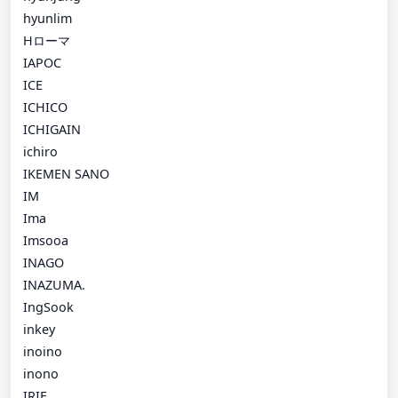
hyunlim
Hローマ
IAPOC
ICE
ICHICO
ICHIGAIN
ichiro
IKEMEN SANO
IM
Ima
Imsooa
INAGO
INAZUMA.
IngSook
inkey
inoino
inono
IRIE