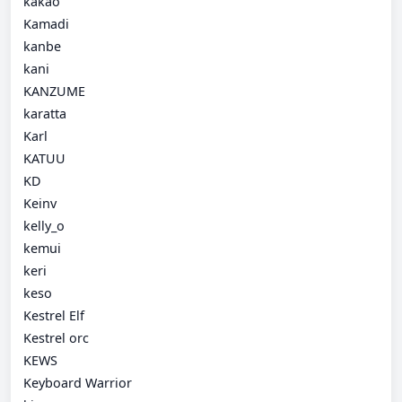
kakao
Kamadi
kanbe
kani
KANZUME
karatta
Karl
KATUU
KD
Keinv
kelly_o
kemui
keri
keso
Kestrel Elf
Kestrel orc
KEWS
Keyboard Warrior