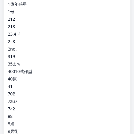
1億年惑星
1号
212
218
23.4ド
2=8
2no.
319
35まち
40010試作型
40原
41
70B
7zu7
7×2
88
8点
9兵衛