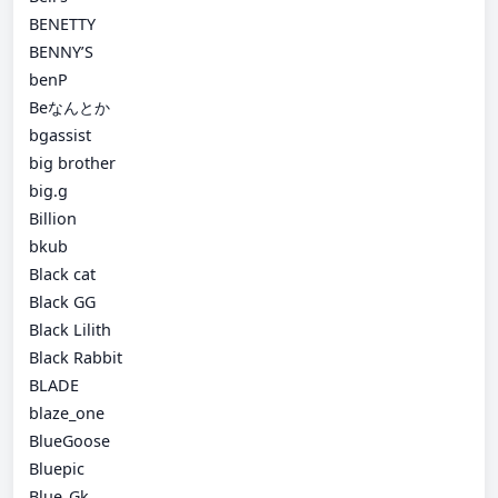
BENETTY
BENNY’S
benP
Beなんとか
bgassist
big brother
big.g
Billion
bkub
Black cat
Black GG
Black Lilith
Black Rabbit
BLADE
blaze_one
BlueGoose
Bluepic
Blue_Gk