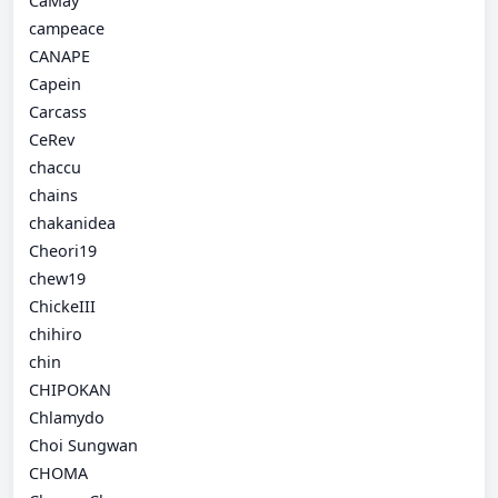
CaMay
campeace
CANAPE
Capein
Carcass
CeRev
chaccu
chains
chakanidea
Cheori19
chew19
ChickeIII
chihiro
chin
CHIPOKAN
Chlamydo
Choi Sungwan
CHOMA