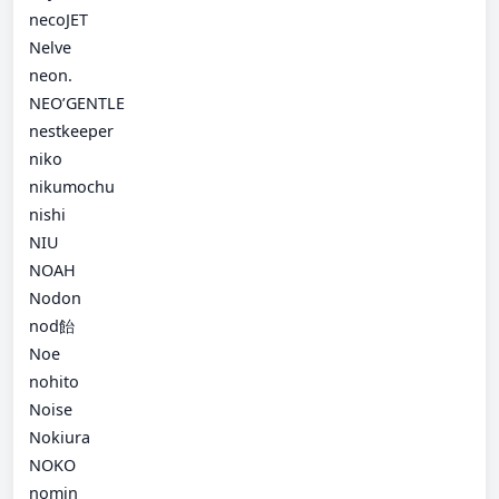
necoJET
Nelve
neon.
NEO’GENTLE
nestkeeper
niko
nikumochu
nishi
NIU
NOAH
Nodon
nod飴
Noe
nohito
Noise
Nokiura
NOKO
nomin