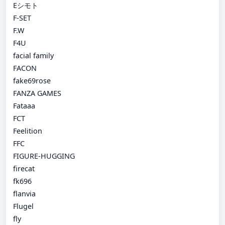
Eシモト
F-SET
F.W
F4U
facial family
FACON
fake69rose
FANZA GAMES
Fataaa
FCT
Feelition
FFC
FIGURE-HUGGING
firecat
fk696
flanvia
Flugel
fly