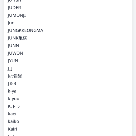
JUDER
JUMONJI
Jun
JUNGKKEONGMA
JUNK亀横
JUNN
JUWON
JYUN
J_J
Jの覚醒
J＆B
k-ya
k-you
K.トラ
kaei
kaiko
Kairi