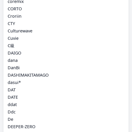
coremix
CORTO
Croriin
CTY
Culturewave
Cuvie
C級
DAIGO
dana
DanBi
DASHIMAKITAMAGO
dasui*
DAT
DATE
ddat
Ddc
De
DEEPER-ZERO