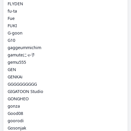
FLYDEN
fu-ta
Fue
FUKI
G-goon
G10
gaggeummichim
gamuteにゃ子
gemu555
GEN
GENKAi
GGGGGGGGGG
GIGATOON Studio
GONGHEO
gonza
Good08
goorodi
Gosonjak