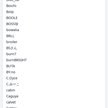
Boichi
Bolp
BOOLE
BOSS珍
bowalia
BRLL
broiler
BSさん
burn7
burnBRIGHT
BUTA
BY.no
C.Dyce
C.みーこ
cabin
Caguya
calvet