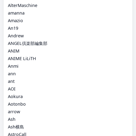
AlterMaschine
amanna
Amazio
An19
Andrew
ANGEL倶楽部編集部
ANIM
ANIME LiLiTH
Anmi
ann
ant
AOI
Aokura
Aotonbo
arrow
Ash
Ash横島
AstroCall