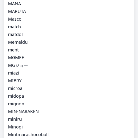
MANA
MARUTA
Masco
match
matdol
Memeldu
ment
MGMEE
MGジョー
miazi
MIBRY
microa
midopa
mignon
MIN-NARAKEN
miniru
Minogi
Mintmarachocoball