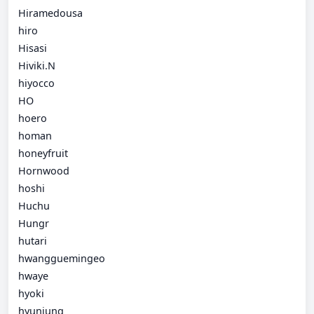
Hiramedousa
hiro
Hisasi
Hiviki.N
hiyocco
HO
hoero
homan
honeyfruit
Hornwood
hoshi
Huchu
Hungr
hutari
hwangguemingeo
hwaye
hyoki
hyunjung