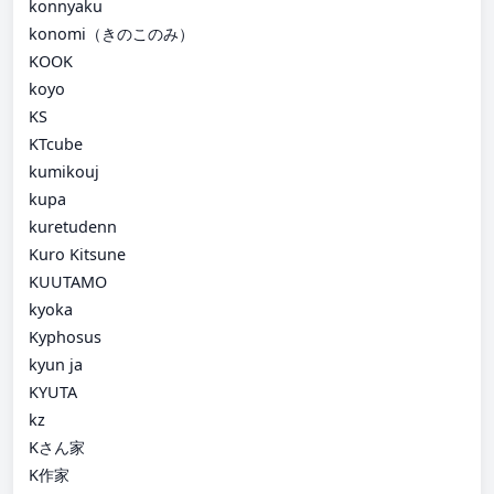
konnyaku
konomi（きのこのみ）
KOOK
koyo
KS
KTcube
kumikouj
kupa
kuretudenn
Kuro Kitsune
KUUTAMO
kyoka
Kyphosus
kyun ja
KYUTA
kz
Kさん家
K作家