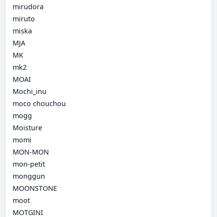
mirudora
miruto
miska
MJA
MK
mk2
MOAI
Mochi_inu
moco chouchou
mogg
Moisture
momi
MON-MON
mon-petit
monggun
MOONSTONE
moot
MOTGINI