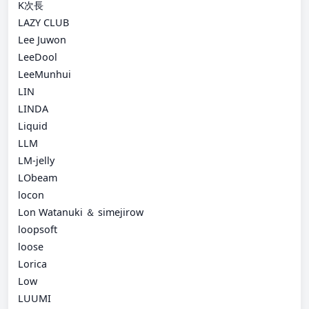
K次長
LAZY CLUB
Lee Juwon
LeeDool
LeeMunhui
LIN
LINDA
Liquid
LLM
LM-jelly
LObeam
locon
Lon Watanuki ＆ simejirow
loopsoft
loose
Lorica
Low
LUUMI