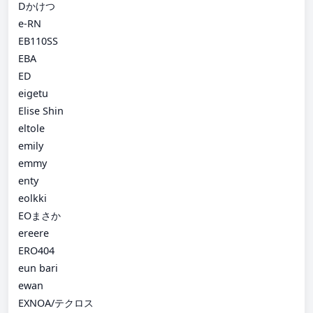
Dかけつ
e-RN
EB110SS
EBA
ED
eigetu
Elise Shin
eltole
emily
emmy
enty
eolkki
EOまさか
ereere
ERO404
eun bari
ewan
EXNOA/テクロス