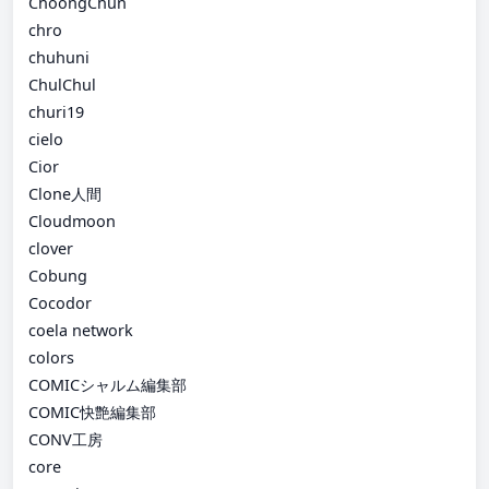
ChoongChun
chro
chuhuni
ChulChul
churi19
cielo
Cior
Clone人間
Cloudmoon
clover
Cobung
Cocodor
coela network
colors
COMICシャルム編集部
COMIC快艶編集部
CONV工房
core