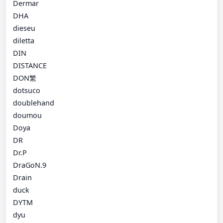
Dermar
DHA
dieseu
diletta
DIN
DISTANCE
DON繁
dotsuco
doublehand
doumou
Doya
DR
Dr.P
DraGoN.9
Drain
duck
DYTM
dyu