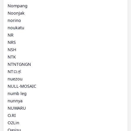
Nompang
NoonJak
norino
noukatu
NR
NRS
NSH
NTK
NTNTGNGN
NTロボ
nuezou
NULL-MOSAIC
numb leg
nunnya
NUWARU
O.RI
O2Lin
Oasisu