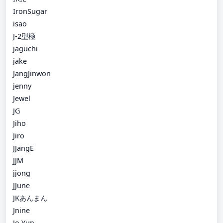
IronSugar
isao
J-2型極
jaguchi
jake
JangJinwon
jenny
Jewel
JG
Jiho
Jiro
JJangE
JJM
jjong
JJune
JKあんまん
Jnine
Jo Yun