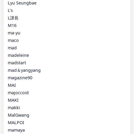
Lyu Seungbae
L’s
L課長
M16
ma-yu
maco
mad
madeleine
madstart
mad＆yangyang
magazine90
MAI
majoccoid
MAKI
makki
MalGwang
MALPOI
mamaya