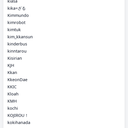
kiasa
kika=ざる
Kimmundo
kimrobot
kimtuk
kim_kkansun
kinderbus
kinntarou
Kisirian
KJH
Kkan
KkeonDae
KKIC
Kloah
KMH
kochi
KOJIROU！
kokihanada