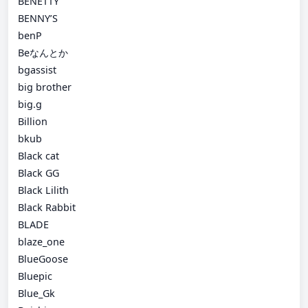
BENETTY
BENNY’S
benP
Beなんとか
bgassist
big brother
big.g
Billion
bkub
Black cat
Black GG
Black Lilith
Black Rabbit
BLADE
blaze_one
BlueGoose
Bluepic
Blue_Gk