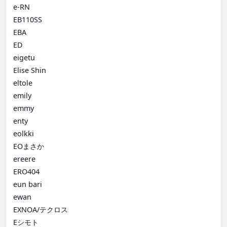
e-RN
EB110SS
EBA
ED
eigetu
Elise Shin
eltole
emily
emmy
enty
eolkki
EOまさか
ereere
ERO404
eun bari
ewan
EXNOA/テクロス
Eシモト