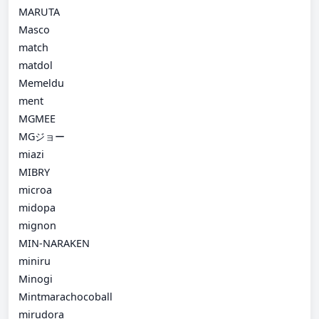
MARUTA
Masco
match
matdol
Memeldu
ment
MGMEE
MGジョー
miazi
MIBRY
microa
midopa
mignon
MIN-NARAKEN
miniru
Minogi
Mintmarachocoball
mirudora