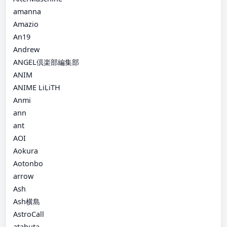
amanna
Amazio
An19
Andrew
ANGEL倶楽部編集部
ANIM
ANIME LiLiTH
Anmi
ann
ant
AOI
Aokura
Aotonbo
arrow
Ash
Ash横島
AstroCall
atahuta