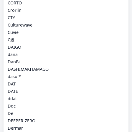
CORTO
Croriin
CTY
Culturewave
Cuvie
C級
DAIGO
dana
DanBi
DASHIMAKITAMAGO
dasui*
DAT
DATE
ddat
Ddc
De
DEEPER-ZERO
Dermar