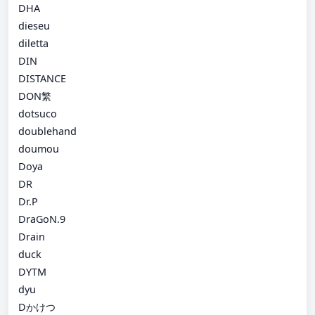
DHA
dieseu
diletta
DIN
DISTANCE
DON繁
dotsuco
doublehand
doumou
Doya
DR
Dr.P
DraGoN.9
Drain
duck
DYTM
dyu
Dかけつ