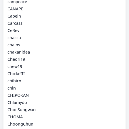
campeace
CANAPE
Capein
Carcass
CeRev
chaccu
chains
chakanidea
Cheori19
chew19
ChickeIII
chihiro
chin
CHIPOKAN
Chlamydo
Choi Sungwan
CHOMA
ChoongChun