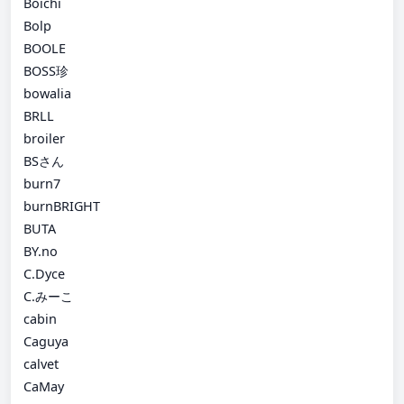
Boichi
Bolp
BOOLE
BOSS珍
bowalia
BRLL
broiler
BSさん
burn7
burnBRIGHT
BUTA
BY.no
C.Dyce
C.みーこ
cabin
Caguya
calvet
CaMay