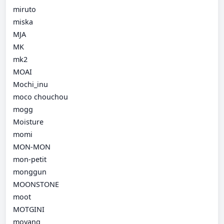
miruto
miska
MJA
MK
mk2
MOAI
Mochi_inu
moco chouchou
mogg
Moisture
momi
MON-MON
mon-petit
monggun
MOONSTONE
moot
MOTGINI
moyang