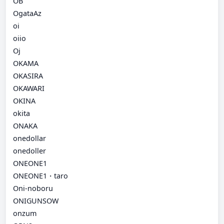
OB
OgataAz
oi
oiio
Oj
OKAMA
OKASIRA
OKAWARI
OKINA
okita
ONAKA
onedollar
onedoller
ONEONE1
ONEONE1・taro
Oni-noboru
ONIGUNSOW
onzum