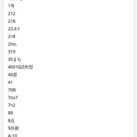
1号
212
218
23.4ド
2=8
2no.
319
35まち
40010試作型
40原
41
70B
7zu7
7×2
88
8点
9兵衛
A-10