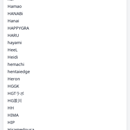
Hamao
HANABi
Hanai
HAPPYGRA
HARU
hayami
HeeL
Heidi
hemachi
hentaiedge
Heron
HGGK
HGTラボ
HG茶川
HH
HIMA
HIP
Hiramedousa