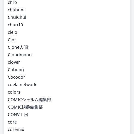
chro
chuhuni
ChulChul
churi19
cielo
Cior
Clone人間
Cloudmoon
clover
Cobung
Cocodor
coela network
colors
COMICシャルム編集部
COMIC快艶編集部
CONV工房
core
coremix