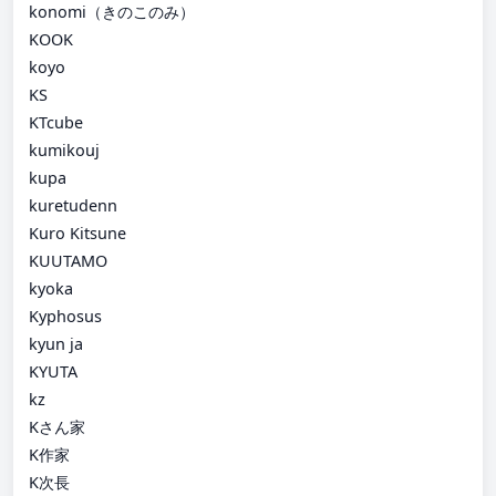
konomi（きのこのみ）
KOOK
koyo
KS
KTcube
kumikouj
kupa
kuretudenn
Kuro Kitsune
KUUTAMO
kyoka
Kyphosus
kyun ja
KYUTA
kz
Kさん家
K作家
K次長