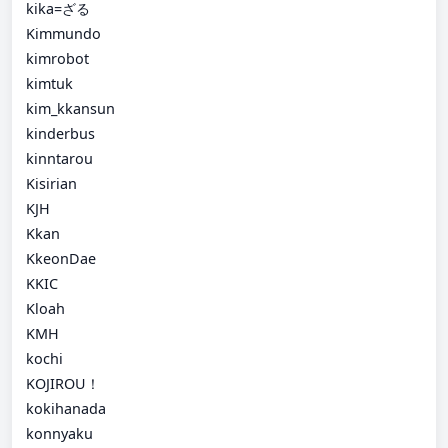
kika=ざる
Kimmundo
kimrobot
kimtuk
kim_kkansun
kinderbus
kinntarou
Kisirian
KJH
Kkan
KkeonDae
KKIC
Kloah
KMH
kochi
KOJIROU！
kokihanada
konnyaku