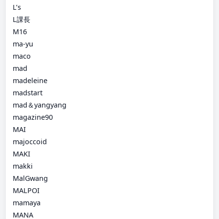
L’s
L課長
M16
ma-yu
maco
mad
madeleine
madstart
mad＆yangyang
magazine90
MAI
majoccoid
MAKI
makki
MalGwang
MALPOI
mamaya
MANA