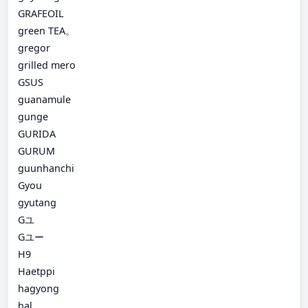
GRAFEOIL
green TEA。
gregor
grilled mero
GSUS
guanamule
gunge
GURIDA
GURUM
guunhanchi
Gyou
gyutang
Gユ
Gユー
H9
Haetppi
hagyong
hal