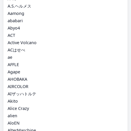
A.S.ヘルメス
Aamong
ababari
Abyo4
ACT
Active Volcano
ACはせべ
ae
AFFLE
Agape
AHOBAKA
AIRCOLOR
AIザッハトルテ
Akito
Alice Crazy
alien
AloEN
AlterMaschine