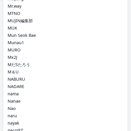
Mr.way
MTNO
MUJIN編集部
MUK
Mun Seok Bae
Munau1
MURO
Mx2J
MだSたろう
M＆U
NABURU
NADARE
nama
Nanae
Nao
naru
nayak
necoJET