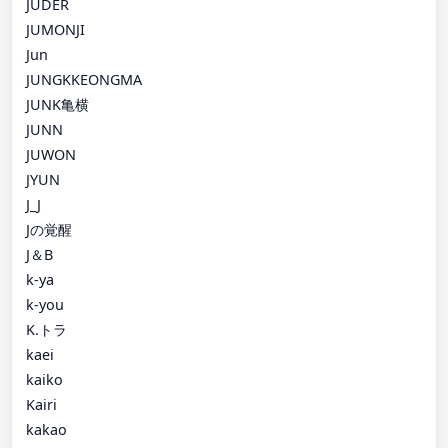
JUDER
JUMONJI
Jun
JUNGKKEONGMA
JUNK亀横
JUNN
JUWON
JYUN
J_J
Jの覚醒
J＆B
k-ya
k-you
K.トラ
kaei
kaiko
Kairi
kakao