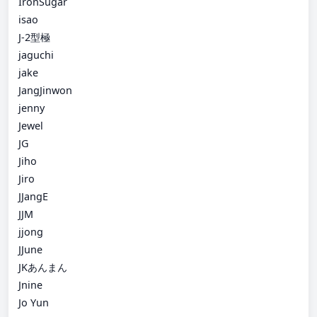
IronSugar
isao
J-2型極
jaguchi
jake
JangJinwon
jenny
Jewel
JG
Jiho
Jiro
JJangE
JJM
jjong
JJune
JKあんまん
Jnine
Jo Yun