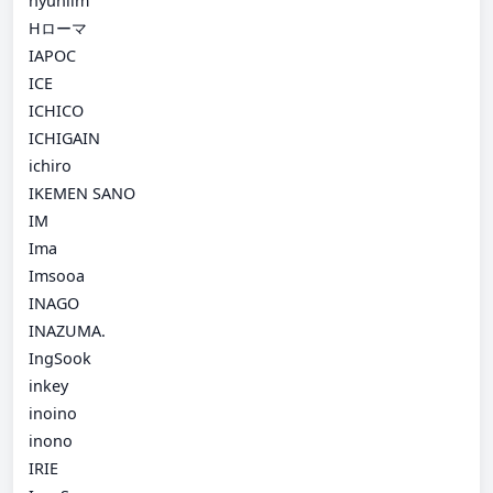
hyunlim
Hローマ
IAPOC
ICE
ICHICO
ICHIGAIN
ichiro
IKEMEN SANO
IM
Ima
Imsooa
INAGO
INAZUMA.
IngSook
inkey
inoino
inono
IRIE