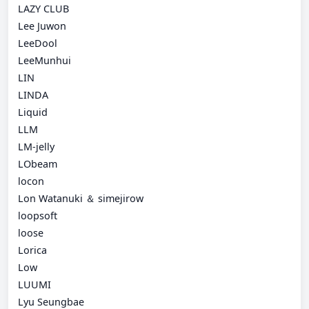
LAZY CLUB
Lee Juwon
LeeDool
LeeMunhui
LIN
LINDA
Liquid
LLM
LM-jelly
LObeam
locon
Lon Watanuki ＆ simejirow
loopsoft
loose
Lorica
Low
LUUMI
Lyu Seungbae