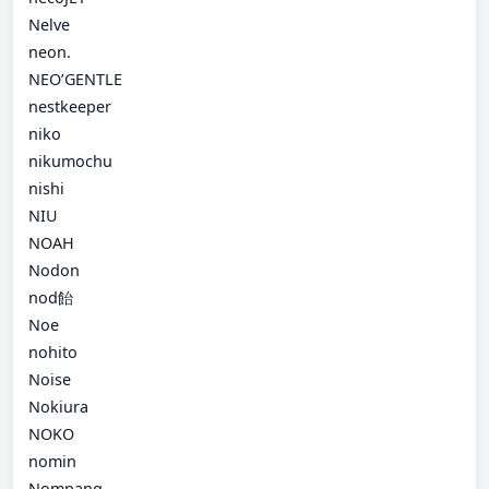
Nelve
neon.
NEO’GENTLE
nestkeeper
niko
nikumochu
nishi
NIU
NOAH
Nodon
nod飴
Noe
nohito
Noise
Nokiura
NOKO
nomin
Nompang