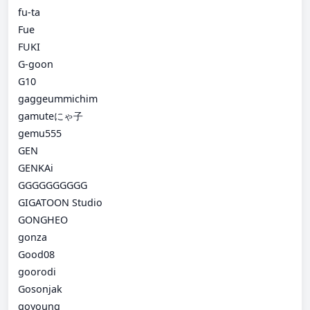
fu-ta
Fue
FUKI
G-goon
G10
gaggeummichim
gamuteにゃ子
gemu555
GEN
GENKAi
GGGGGGGGGG
GIGATOON Studio
GONGHEO
gonza
Good08
goorodi
Gosonjak
goyoung