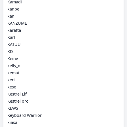
Kamadi
kanbe
kani
KANZUME
karatta
Karl
KATUU
KD
Keinv
kelly_o
kemui
keri
keso
Kestrel Elf
Kestrel orc
KEWS
Keyboard Warrior
kiasa