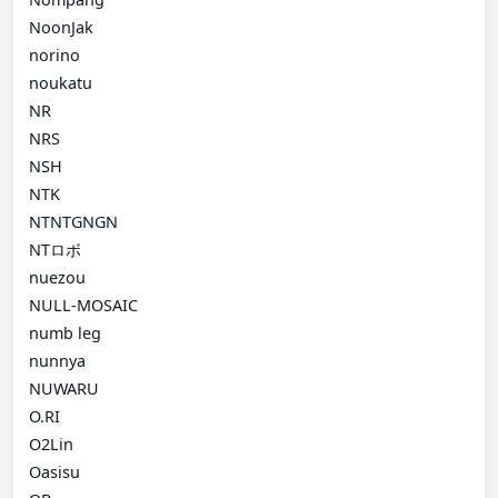
NoonJak
norino
noukatu
NR
NRS
NSH
NTK
NTNTGNGN
NTロボ
nuezou
NULL-MOSAIC
numb leg
nunnya
NUWARU
O.RI
O2Lin
Oasisu