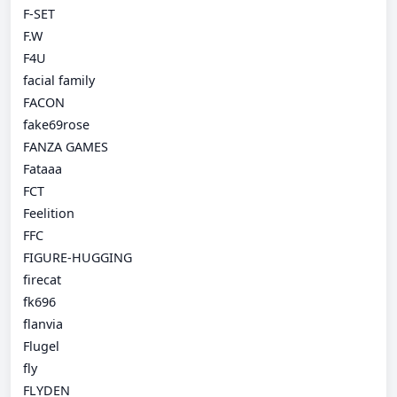
F-SET
F.W
F4U
facial family
FACON
fake69rose
FANZA GAMES
Fataaa
FCT
Feelition
FFC
FIGURE-HUGGING
firecat
fk696
flanvia
Flugel
fly
FLYDEN