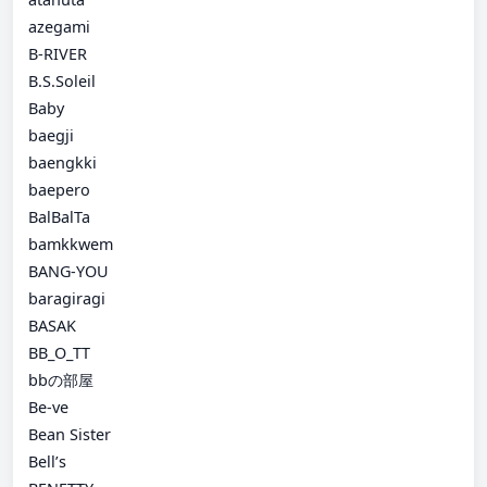
azegami
B-RIVER
B.S.Soleil
Baby
baegji
baengkki
baepero
BalBalTa
bamkkwem
BANG-YOU
baragiragi
BASAK
BB_O_TT
bbの部屋
Be-ve
Bean Sister
Bell’s