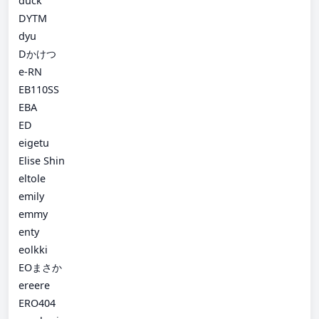
duck
DYTM
dyu
Dかけつ
e-RN
EB110SS
EBA
ED
eigetu
Elise Shin
eltole
emily
emmy
enty
eolkki
EOまさか
ereere
ERO404