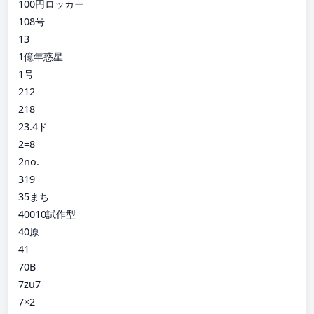
100円ロッカー
108号
13
1億年惑星
1号
212
218
23.4ド
2=8
2no.
319
35まち
40010試作型
40原
41
70B
7zu7
7×2