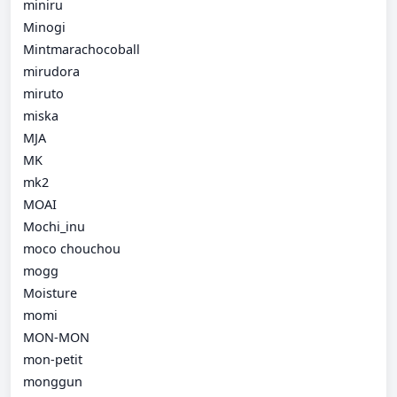
miniru
Minogi
Mintmarachocoball
mirudora
miruto
miska
MJA
MK
mk2
MOAI
Mochi_inu
moco chouchou
mogg
Moisture
momi
MON-MON
mon-petit
monggun