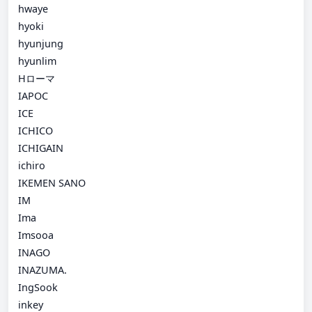
hwaye
hyoki
hyunjung
hyunlim
Hローマ
IAPOC
ICE
ICHICO
ICHIGAIN
ichiro
IKEMEN SANO
IM
Ima
Imsooa
INAGO
INAZUMA.
IngSook
inkey