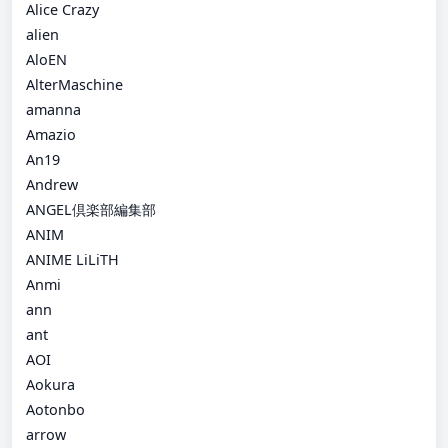
Alice Crazy
alien
AloEN
AlterMaschine
amanna
Amazio
An19
Andrew
ANGEL倶楽部編集部
ANIM
ANIME LiLiTH
Anmi
ann
ant
AOI
Aokura
Aotonbo
arrow