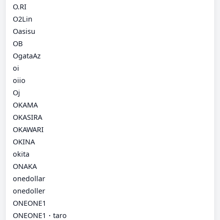
O.RI
O2Lin
Oasisu
OB
OgataAz
oi
oiio
Oj
OKAMA
OKASIRA
OKAWARI
OKINA
okita
ONAKA
onedollar
onedoller
ONEONE1
ONEONE1・taro