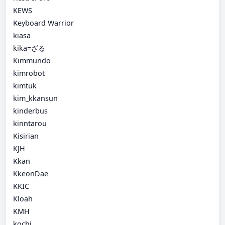
KEWS
Keyboard Warrior
kiasa
kika=ざる
Kimmundo
kimrobot
kimtuk
kim_kkansun
kinderbus
kinntarou
Kisirian
KJH
Kkan
KkeonDae
KKIC
Kloah
KMH
kochi