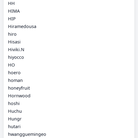
HH
HIMA
HIP
Hiramedousa
hiro
Hisasi
Hiviki.N
hiyocco
HO
hoero
homan
honeyfruit
Hornwood
hoshi
Huchu
Hungr
hutari
hwangguemingeo