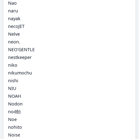
Nao
naru
nayak
necoJET
Nelve
neon.
NEO’GENTLE
nestkeeper
niko
nikumochu
nishi
NIU
NOAH
Nodon
nod飴
Noe
nohito
Noise