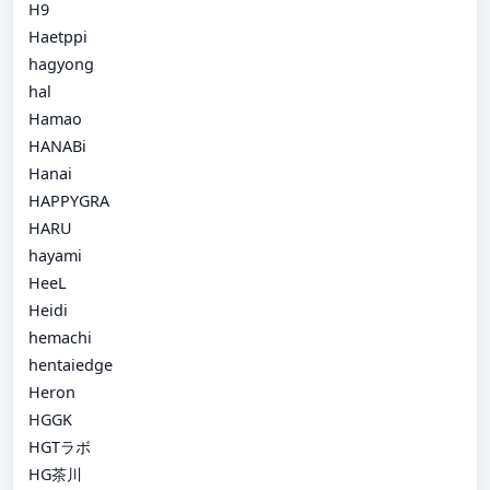
H9
Haetppi
hagyong
hal
Hamao
HANABi
Hanai
HAPPYGRA
HARU
hayami
HeeL
Heidi
hemachi
hentaiedge
Heron
HGGK
HGTラボ
HG茶川