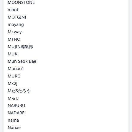
MOONSTONE
moot
MOTGINI
moyang
Mr.way
MTNO
MUJIN編集部
MUK
Mun Seok Bae
Munau1
MURO
Mx2J
MだSたろう
M＆U
NABURU
NADARE
nama
Nanae