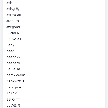
Ash
Ash横島
AstroCall
atahuta
azegami
B-RIVER
B.S.Soleil
Baby
baegji
baengkki
baepero
BalBalTa
bamkkwem
BANG-YOU
baragiragi
BASAK
BB_O_TT
bbの部屋