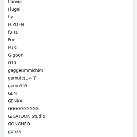
flanvia
Flugel
fly
FLYDEN
fu-ta
Fue
FUKI
G-goon
G10
gaggeummichim
gamuteにゃ子
gemu555
GEN
GENKAi
GGGGGGGGGG
GIGATOON Studio
GONGHEO
gonza