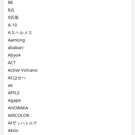
88
8点
9兵衛
A-10
A.S.ヘルメス
Aamong
ababari
Abyo4
ACT
Active Volcano
ACはせべ
ae
AFFLE
Agape
AHOBAKA
AIRCOLOR
AIザッハトルテ
Akito