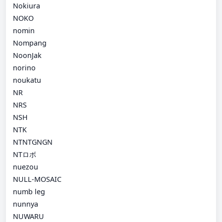
Nokiura
NOKO
nomin
Nompang
NoonJak
norino
noukatu
NR
NRS
NSH
NTK
NTNTGNGN
NTロボ
nuezou
NULL-MOSAIC
numb leg
nunnya
NUWARU