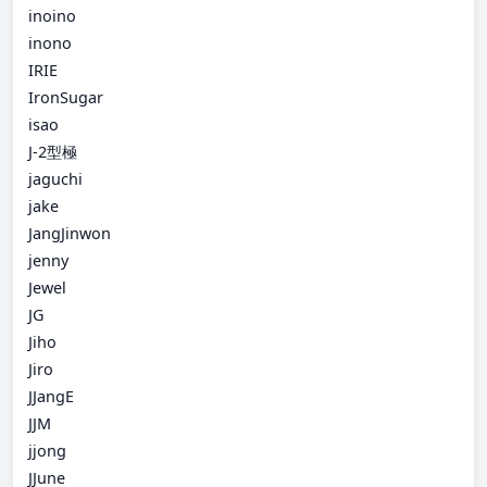
inoino
inono
IRIE
IronSugar
isao
J-2型極
jaguchi
jake
JangJinwon
jenny
Jewel
JG
Jiho
Jiro
JJangE
JJM
jjong
JJune