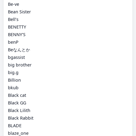
Be-ve
Bean Sister
Bell’s
BENETTY
BENNY’S
benP
Beなんとか
bgassist
big brother
big.g
Billion
bkub
Black cat
Black GG
Black Lilith
Black Rabbit
BLADE
blaze_one