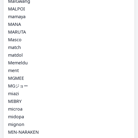
MalGwang
MALPOI
mamaya
MANA
MARUTA
Masco
match
matdol
Memeldu
ment
MGMEE
MGジョー
miazi
MIBRY
microa
midopa
mignon
MIN-NARAKEN