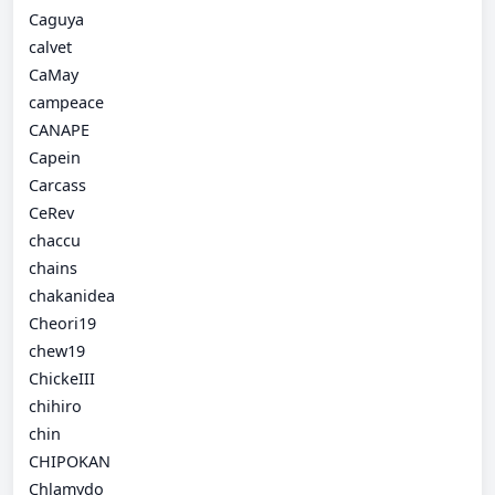
Caguya
calvet
CaMay
campeace
CANAPE
Capein
Carcass
CeRev
chaccu
chains
chakanidea
Cheori19
chew19
ChickeIII
chihiro
chin
CHIPOKAN
Chlamydo