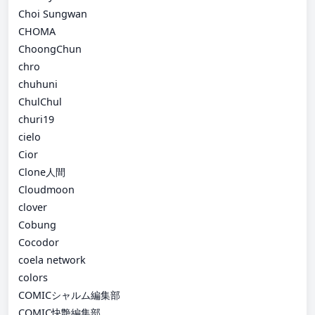
Choi Sungwan
CHOMA
ChoongChun
chro
chuhuni
ChulChul
churi19
cielo
Cior
Clone人間
Cloudmoon
clover
Cobung
Cocodor
coela network
colors
COMICシャルム編集部
COMIC快艶編集部