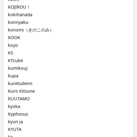
KOJIROU！
kokihanada
konnyaku
konomi（きのこのみ）
KOOK
koyo
KS
KTcube
kumikouj
kupa
kuretudenn
Kuro Kitsune
KUUTAMO
kyoka
Kyphosus
kyun ja
KYUTA
kz