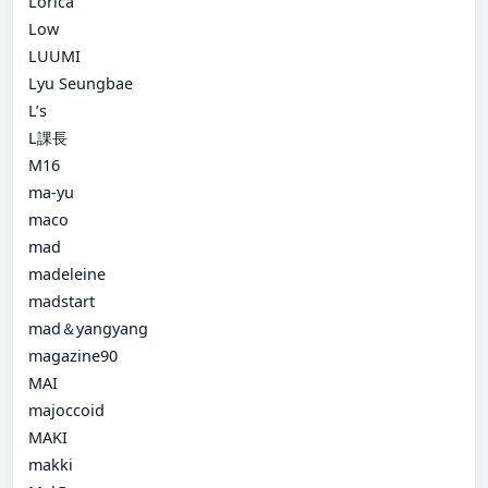
Lorica
Low
LUUMI
Lyu Seungbae
L’s
L課長
M16
ma-yu
maco
mad
madeleine
madstart
mad＆yangyang
magazine90
MAI
majoccoid
MAKI
makki