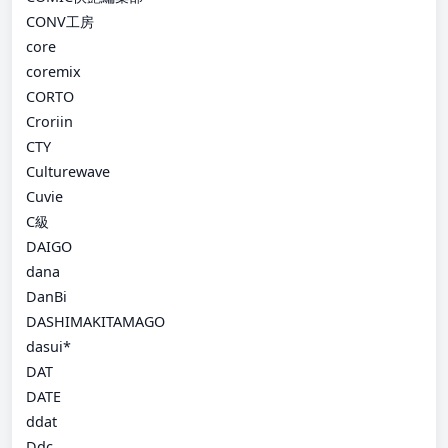
CONV工房
core
coremix
CORTO
Croriin
CTY
Culturewave
Cuvie
C級
DAIGO
dana
DanBi
DASHIMAKITAMAGO
dasui*
DAT
DATE
ddat
Ddc