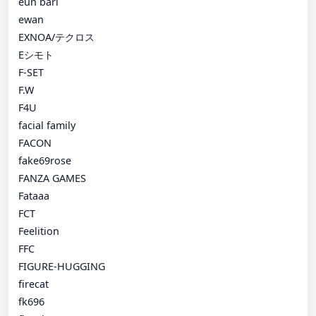
eun bari
ewan
EXNOA/テクロス
Eシモト
F-SET
F.W
F4U
facial family
FACON
fake69rose
FANZA GAMES
Fataaa
FCT
Feelition
FFC
FIGURE-HUGGING
firecat
fk696