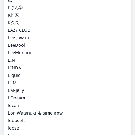
Kさん家
K作家
K次長
LAZY CLUB
Lee Juwon
LeeDool
LeeMunhui
LIN
LINDA
Liquid
LLM
LM-jelly
LObeam
locon
Lon Watanuki ＆ simejirow
loopsoft
loose