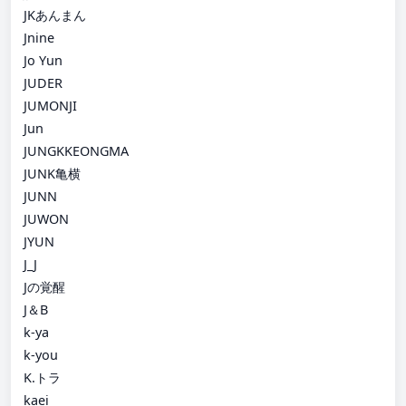
JKあんまん
Jnine
Jo Yun
JUDER
JUMONJI
Jun
JUNGKKEONGMA
JUNK亀横
JUNN
JUWON
JYUN
J_J
Jの覚醒
J＆B
k-ya
k-you
K.トラ
kaei