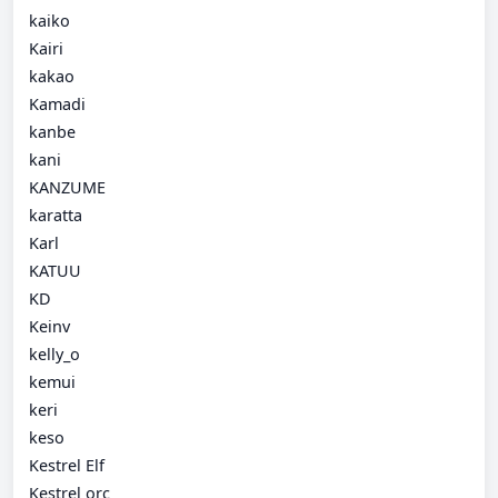
kaiko
Kairi
kakao
Kamadi
kanbe
kani
KANZUME
karatta
Karl
KATUU
KD
Keinv
kelly_o
kemui
keri
keso
Kestrel Elf
Kestrel orc