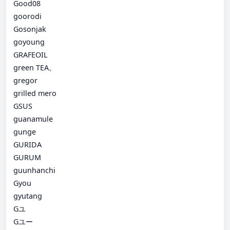
Good08
goorodi
Gosonjak
goyoung
GRAFEOIL
green TEA。
gregor
grilled mero
GSUS
guanamule
gunge
GURIDA
GURUM
guunhanchi
Gyou
gyutang
Gユ
Gユー