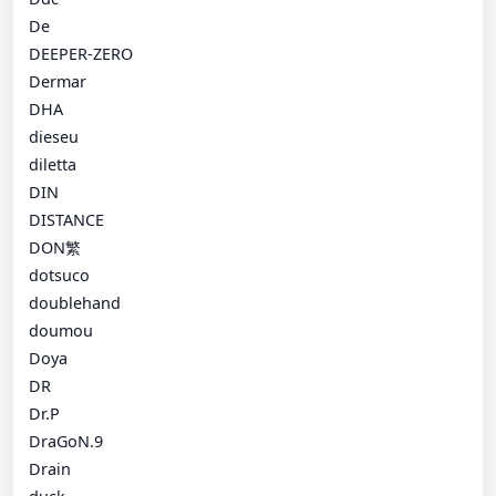
De
DEEPER-ZERO
Dermar
DHA
dieseu
diletta
DIN
DISTANCE
DON繁
dotsuco
doublehand
doumou
Doya
DR
Dr.P
DraGoN.9
Drain