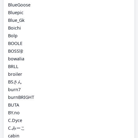
BlueGoose
Bluepic
Blue_Gk
Boichi
Bolp
BOOLE
BOSS珍
bowalia
BRLL
broiler
BSさん
burn7
burnBRIGHT
BUTA
BY.no
C.Dyce
C.みーこ
cabin