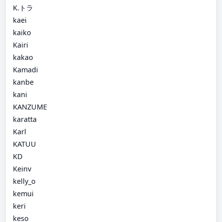
K.トラ
kaei
kaiko
Kairi
kakao
Kamadi
kanbe
kani
KANZUME
karatta
Karl
KATUU
KD
Keinv
kelly_o
kemui
keri
keso