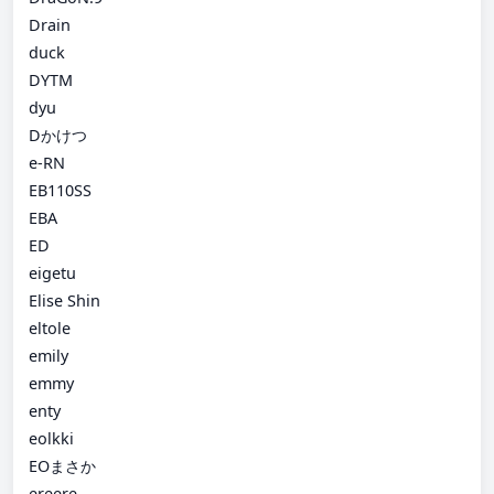
Drain
duck
DYTM
dyu
Dかけつ
e-RN
EB110SS
EBA
ED
eigetu
Elise Shin
eltole
emily
emmy
enty
eolkki
EOまさか
ereere