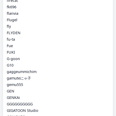
firecat
fk696
flanvia
Flugel
fly
FLYDEN
fu-ta
Fue
FUKI
G-goon
G10
gaggeummichim
gamuteにゃ子
gemu555
GEN
GENKAi
GGGGGGGGGG
GIGATOON Studio