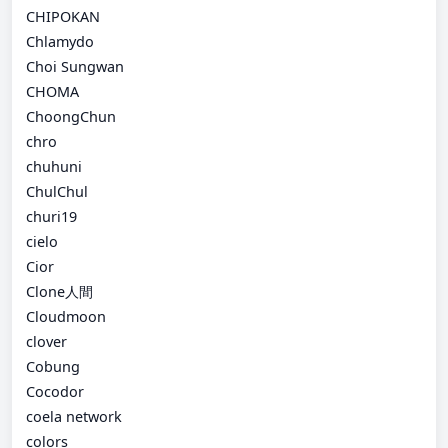
CHIPOKAN
Chlamydo
Choi Sungwan
CHOMA
ChoongChun
chro
chuhuni
ChulChul
churi19
cielo
Cior
Clone人間
Cloudmoon
clover
Cobung
Cocodor
coela network
colors