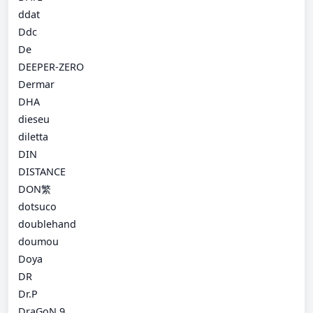
ddat
Ddc
De
DEEPER-ZERO
Dermar
DHA
dieseu
diletta
DIN
DISTANCE
DON繁
dotsuco
doublehand
doumou
Doya
DR
Dr.P
DraGoN.9