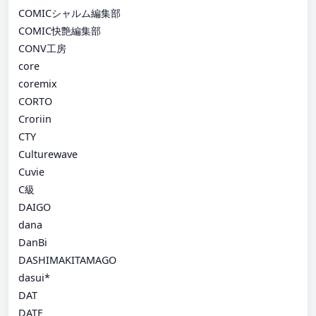
COMICシャルム編集部
COMIC快艶編集部
CONV工房
core
coremix
CORTO
Croriin
CTY
Culturewave
Cuvie
C級
DAIGO
dana
DanBi
DASHIMAKITAMAGO
dasui*
DAT
DATE