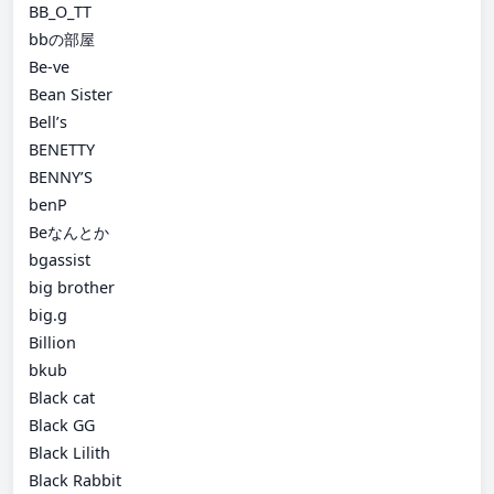
BB_O_TT
bbの部屋
Be-ve
Bean Sister
Bell’s
BENETTY
BENNY’S
benP
Beなんとか
bgassist
big brother
big.g
Billion
bkub
Black cat
Black GG
Black Lilith
Black Rabbit