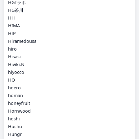
HGTラボ
HG茶川
HH
HIMA
HIP
Hiramedousa
hiro
Hisasi
Hiviki.N
hiyocco
HO
hoero
homan
honeyfruit
Hornwood
hoshi
Huchu
Hungr