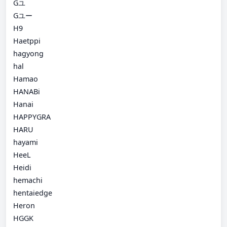
Gユ
Gユー
H9
Haetppi
hagyong
hal
Hamao
HANABi
Hanai
HAPPYGRA
HARU
hayami
HeeL
Heidi
hemachi
hentaiedge
Heron
HGGK