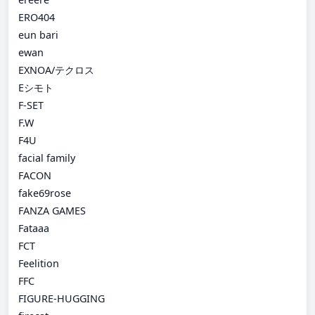
ERO404
eun bari
ewan
EXNOA/テクロス
Eシモト
F-SET
F.W
F4U
facial family
FACON
fake69rose
FANZA GAMES
Fataaa
FCT
Feelition
FFC
FIGURE-HUGGING