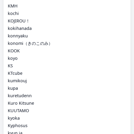
KMH
kochi
KOJIROU！
kokihanada
konnyaku
konomi（きのこのみ）
KOOK
koyo
KS
KTcube
kumikouj
kupa
kuretudenn
Kuro Kitsune
KUUTAMO
kyoka
Kyphosus
kyun ja