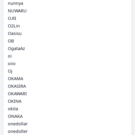
nunnya
NUWARU
O.RI
O2Lin
Oasisu
OB
OgataAz
oi
oiio
Oj
OKAMA
OKASIRA
OKAWARI
OKINA
okita
ONAKA
onedollar
onedoller