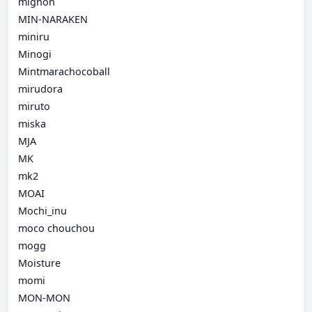
mignon
MIN-NARAKEN
miniru
Minogi
Mintmarachocoball
mirudora
miruto
miska
MJA
MK
mk2
MOAI
Mochi_inu
moco chouchou
mogg
Moisture
momi
MON-MON