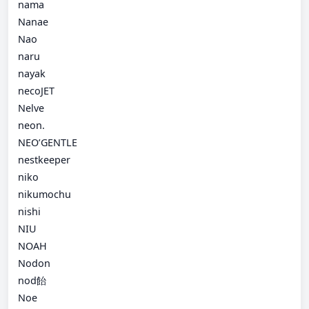
nama
Nanae
Nao
naru
nayak
necoJET
Nelve
neon.
NEO’GENTLE
nestkeeper
niko
nikumochu
nishi
NIU
NOAH
Nodon
nod飴
Noe