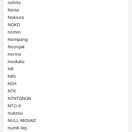
nohito
Noise
Nokiura
NOKO
nomin
Nompang
NoonJak
norino
noukatu
NR
NRS
NSH
NTK
NTNTGNGN
NTロボ
nuezou
NULL-MOSAIC
numb leg