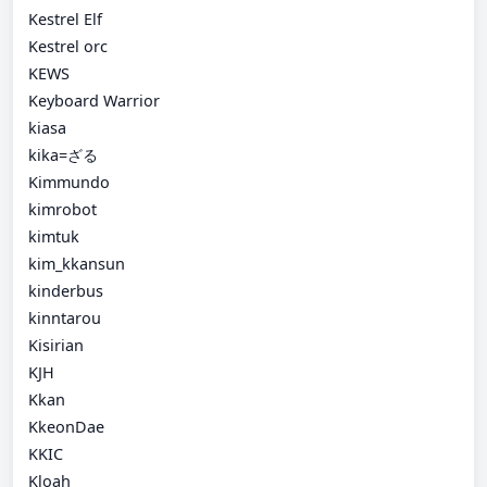
Kestrel Elf
Kestrel orc
KEWS
Keyboard Warrior
kiasa
kika=ざる
Kimmundo
kimrobot
kimtuk
kim_kkansun
kinderbus
kinntarou
Kisirian
KJH
Kkan
KkeonDae
KKIC
Kloah