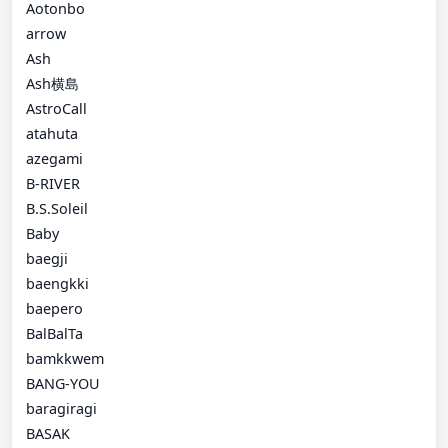
Aotonbo
arrow
Ash
Ash横島
AstroCall
atahuta
azegami
B-RIVER
B.S.Soleil
Baby
baegji
baengkki
baepero
BalBalTa
bamkkwem
BANG-YOU
baragiragi
BASAK