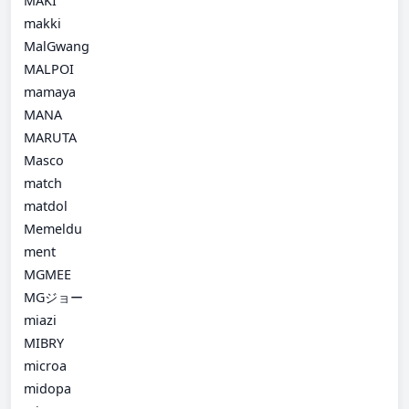
MAKI
makki
MalGwang
MALPOI
mamaya
MANA
MARUTA
Masco
match
matdol
Memeldu
ment
MGMEE
MGジョー
miazi
MIBRY
microa
midopa