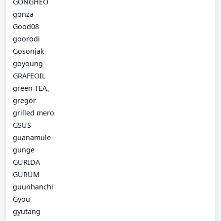
GONGHEO
gonza
Good08
goorodi
Gosonjak
goyoung
GRAFEOIL
green TEA。
gregor
grilled mero
GSUS
guanamule
gunge
GURIDA
GURUM
guunhanchi
Gyou
gyutang