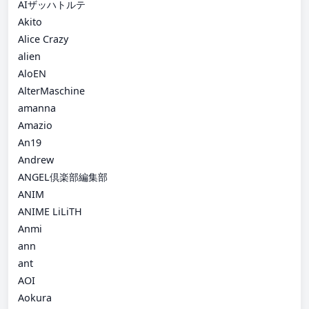
AIザッハトルテ
Akito
Alice Crazy
alien
AloEN
AlterMaschine
amanna
Amazio
An19
Andrew
ANGEL倶楽部編集部
ANIM
ANIME LiLiTH
Anmi
ann
ant
AOI
Aokura