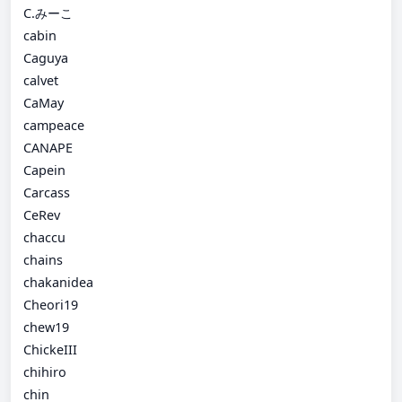
C.みーこ
cabin
Caguya
calvet
CaMay
campeace
CANAPE
Capein
Carcass
CeRev
chaccu
chains
chakanidea
Cheori19
chew19
ChickeIII
chihiro
chin