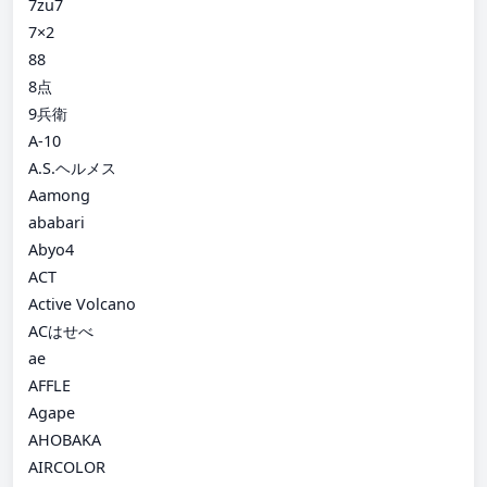
7zu7
7×2
88
8点
9兵衛
A-10
A.S.ヘルメス
Aamong
ababari
Abyo4
ACT
Active Volcano
ACはせべ
ae
AFFLE
Agape
AHOBAKA
AIRCOLOR