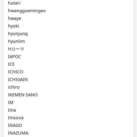
hutari
hwangguemingeo
hwaye
hyoki
hyunjung
hyunlim
Hローマ
IAPOC
ICE
ICHICO
ICHIGAIN
ichiro
IKEMEN SANO
IM
Ima
Imsooa
INAGO
INAZUMA.