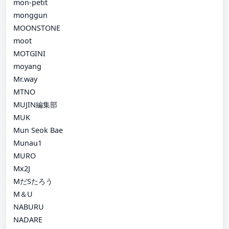
mon-petit
monggun
MOONSTONE
moot
MOTGINI
moyang
Mr.way
MTNO
MUJIN編集部
MUK
Mun Seok Bae
Munau1
MURO
Mx2J
MだSたろう
M＆U
NABURU
NADARE