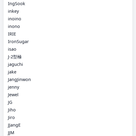
IngSook
inkey
inoino
inono
IRIE
IronSugar
isao
J-2型極
jaguchi
jake
JangJinwon
jenny
Jewel
JG
Jiho
Jiro
JJangE
JJM