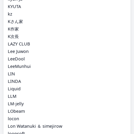
KYUTA
kz
Kさん家
K作家
K次長
LAZY CLUB
Lee Juwon
LeeDool
LeeMunhui
LIN
LINDA
Liquid
LLM
LM-jelly
LObeam
locon
Lon Watanuki ＆ simejirow
loopsoft