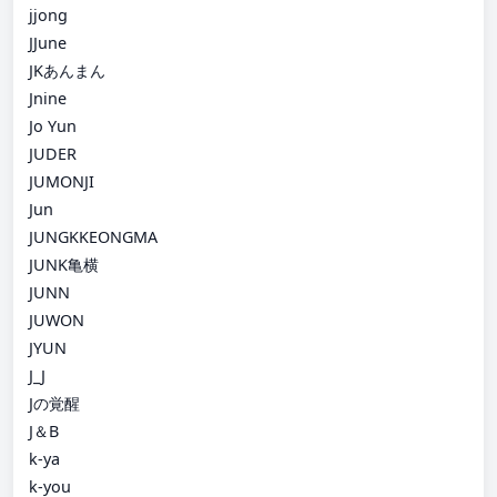
jjong
JJune
JKあんまん
Jnine
Jo Yun
JUDER
JUMONJI
Jun
JUNGKKEONGMA
JUNK亀横
JUNN
JUWON
JYUN
J_J
Jの覚醒
J＆B
k-ya
k-you