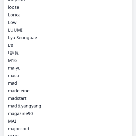
loose
Lorica
Low
LUUMI
Lyu Seungbae
L’s
L課長
M16
ma-yu
maco
mad
madeleine
madstart
mad＆yangyang
magazine90
MAI
majoccoid