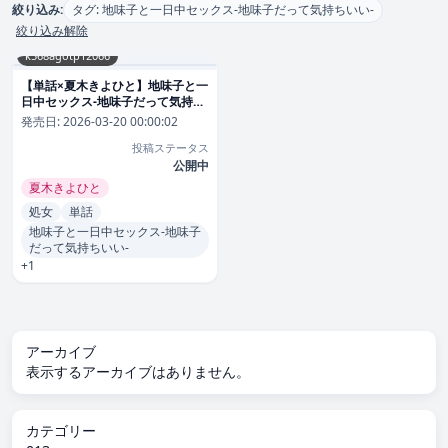
絞り込み:
タグ: 地味子と一日中セックス-地味子だって気持ちいい-
絞り込み解除
k568agotp12066
【単話×夏木きよひと】地味子と一
日中セックス-地味子だって気持ち
いい-（単話）
発売日:
2026-03-20 00:00:02
投稿ステータス
公開中
夏木きよひと
処女
単話
地味子と一日中セックス-地味子
だって気持ちいい-
+1
アーカイブ
表示するアーカイブはありません。
カテゴリー