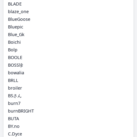
BLADE
blaze_one
BlueGoose
Bluepic
Blue_Gk
Boichi
Bolp
BOOLE
BOSS珍
bowalia
BRLL
broiler
BSさん
burn7
burnBRIGHT
BUTA
BY.no
C.Dyce