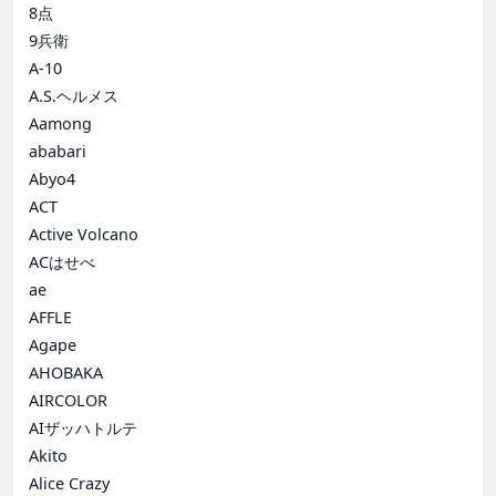
8点
9兵衛
A-10
A.S.ヘルメス
Aamong
ababari
Abyo4
ACT
Active Volcano
ACはせべ
ae
AFFLE
Agape
AHOBAKA
AIRCOLOR
AIザッハトルテ
Akito
Alice Crazy