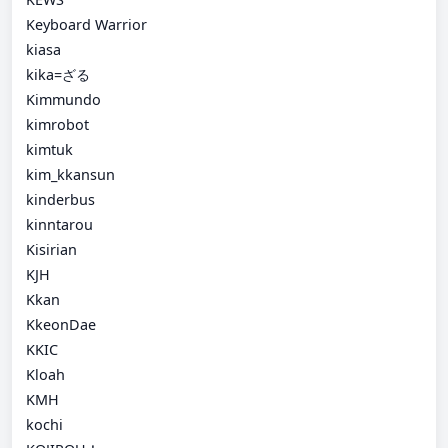
Keyboard Warrior
kiasa
kika=ざる
Kimmundo
kimrobot
kimtuk
kim_kkansun
kinderbus
kinntarou
Kisirian
KJH
Kkan
KkeonDae
KKIC
Kloah
KMH
kochi