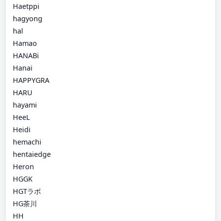
Haetppi
hagyong
hal
Hamao
HANABi
Hanai
HAPPYGRA
HARU
hayami
HeeL
Heidi
hemachi
hentaiedge
Heron
HGGK
HGTラボ
HG茶川
HH