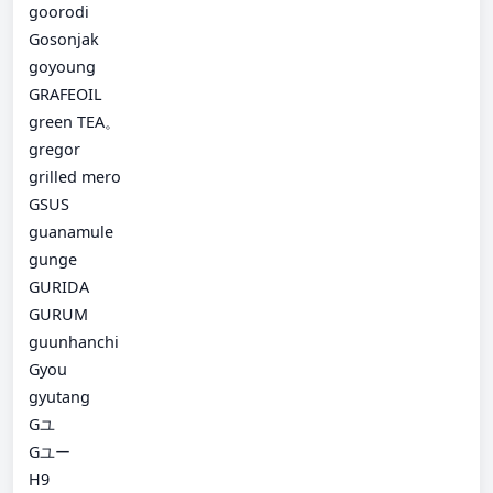
goorodi
Gosonjak
goyoung
GRAFEOIL
green TEA。
gregor
grilled mero
GSUS
guanamule
gunge
GURIDA
GURUM
guunhanchi
Gyou
gyutang
Gユ
Gユー
H9