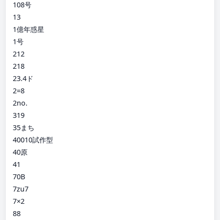
108号
13
1億年惑星
1号
212
218
23.4ド
2=8
2no.
319
35まち
40010試作型
40原
41
70B
7zu7
7×2
88