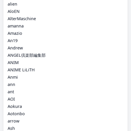
alien
AloEN
AlterMaschine
amanna
Amazio
An19
Andrew
ANGEL倶楽部編集部
ANIM
ANIME LiLiTH
Anmi
ann
ant
AOI
Aokura
Aotonbo
arrow
Ash