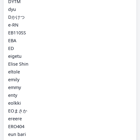
DYTM
dyu
Dかけつ
e-RN
EB110SS
EBA
ED
eigetu
Elise Shin
eltole
emily
emmy
enty
eolkki
EOまさか
ereere
ERO404
eun bari