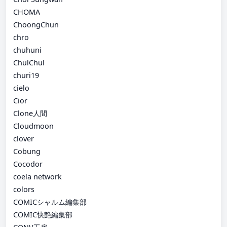
CHOMA
ChoongChun
chro
chuhuni
ChulChul
churi19
cielo
Cior
Clone人間
Cloudmoon
clover
Cobung
Cocodor
coela network
colors
COMICシャルム編集部
COMIC快艶編集部