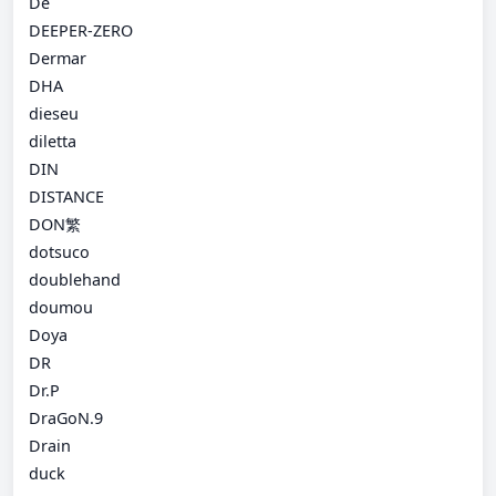
De
DEEPER-ZERO
Dermar
DHA
dieseu
diletta
DIN
DISTANCE
DON繁
dotsuco
doublehand
doumou
Doya
DR
Dr.P
DraGoN.9
Drain
duck