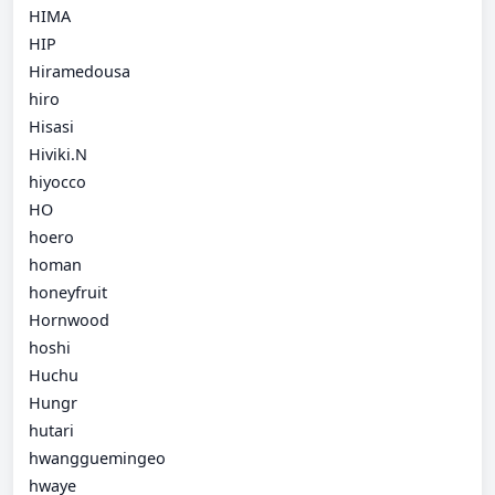
HIMA
HIP
Hiramedousa
hiro
Hisasi
Hiviki.N
hiyocco
HO
hoero
homan
honeyfruit
Hornwood
hoshi
Huchu
Hungr
hutari
hwangguemingeo
hwaye