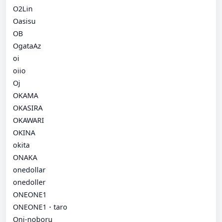
O2Lin
Oasisu
OB
OgataAz
oi
oiio
Oj
OKAMA
OKASIRA
OKAWARI
OKINA
okita
ONAKA
onedollar
onedoller
ONEONE1
ONEONE1・taro
Oni-noboru