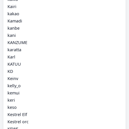
Kairi
kakao
Kamadi
kanbe
kani
KANZUME
karatta
Karl
KATUU
KD
Keinv
kelly_o
kemui
keri
keso
Kestrel Elf
Kestrel orc
KEWS