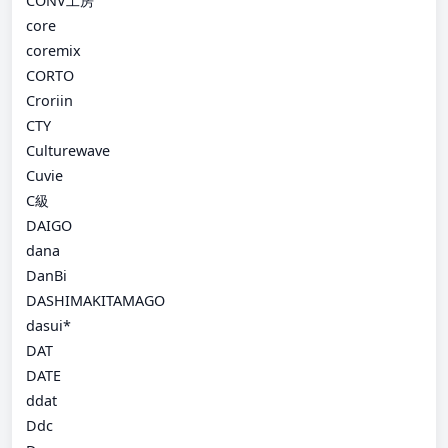
CONV工房
core
coremix
CORTO
Croriin
CTY
Culturewave
Cuvie
C級
DAIGO
dana
DanBi
DASHIMAKITAMAGO
dasui*
DAT
DATE
ddat
Ddc