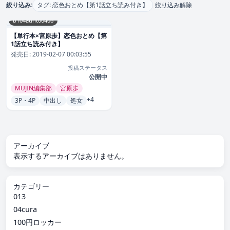
絞り込み:
タグ: 恋色おとめ【第1話立ち読み付き】
絞り込み解除
b104atint00406
【単行本×宮原歩】恋色おとめ【第
1話立ち読み付き】
発売日:
2019-02-07 00:03:55
投稿ステータス
公開中
MUJIN編集部
宮原歩
+4
3P・4P
中出し
処女
アーカイブ
表示するアーカイブはありません。
カテゴリー
013
04cura
100円ロッカー