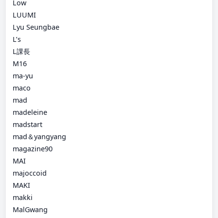
Low
LUUMI
Lyu Seungbae
L’s
L課長
M16
ma-yu
maco
mad
madeleine
madstart
mad＆yangyang
magazine90
MAI
majoccoid
MAKI
makki
MalGwang