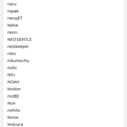
naru
nayak
necoJET
Nelve
neon.
NEO’GENTLE
nestkeeper
niko
nikumochu
nishi
NIU
NOAH
Nodon
nod飴
Noe
nohito
Noise
Nokiura