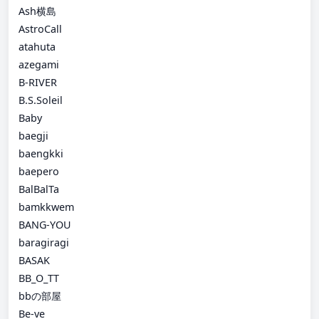
Ash横島
AstroCall
atahuta
azegami
B-RIVER
B.S.Soleil
Baby
baegji
baengkki
baepero
BalBalTa
bamkkwem
BANG-YOU
baragiragi
BASAK
BB_O_TT
bbの部屋
Be-ve