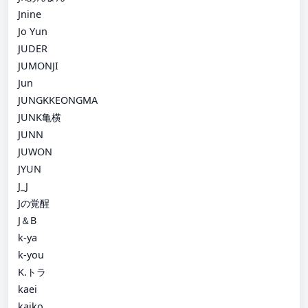
Jnine
Jo Yun
JUDER
JUMONJI
Jun
JUNGKKEONGMA
JUNK亀横
JUNN
JUWON
JYUN
J_J
Jの覚醒
J＆B
k-ya
k-you
K.トラ
kaei
kaiko