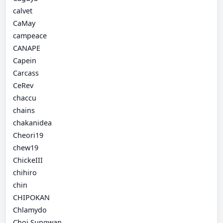
calvet
CaMay
campeace
CANAPE
Capein
Carcass
CeRev
chaccu
chains
chakanidea
Cheori19
chew19
ChickeIII
chihiro
chin
CHIPOKAN
Chlamydo
Choi Sungwan