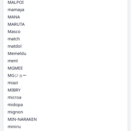
MALPOI
mamaya
MANA
MARUTA
Masco
match
matdol
Memeldu
ment
MGMEE
MGジョー
miazi
MIBRY
microa
midopa
mignon
MIN-NARAKEN
miniru