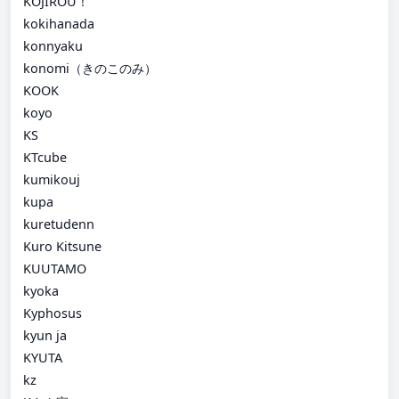
KOJIROU！
kokihanada
konnyaku
konomi（きのこのみ）
KOOK
koyo
KS
KTcube
kumikouj
kupa
kuretudenn
Kuro Kitsune
KUUTAMO
kyoka
Kyphosus
kyun ja
KYUTA
kz