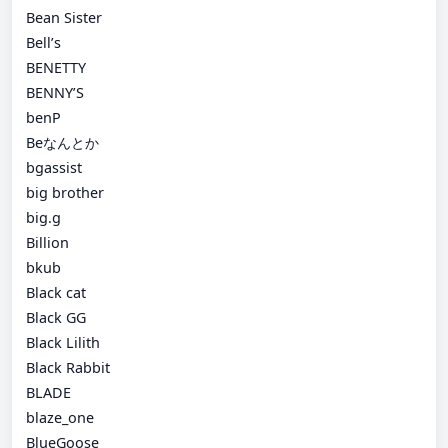
Bean Sister
Bell’s
BENETTY
BENNY’S
benP
Beなんとか
bgassist
big brother
big.g
Billion
bkub
Black cat
Black GG
Black Lilith
Black Rabbit
BLADE
blaze_one
BlueGoose