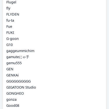
Flugel
fly
FLYDEN
fu-ta
Fue
FUKI
G-goon
G10
gaggeummichim
gamuteにゃ子
gemu555
GEN
GENKAi
GGGGGGGGGG
GIGATOON Studio
GONGHEO
gonza
Good08