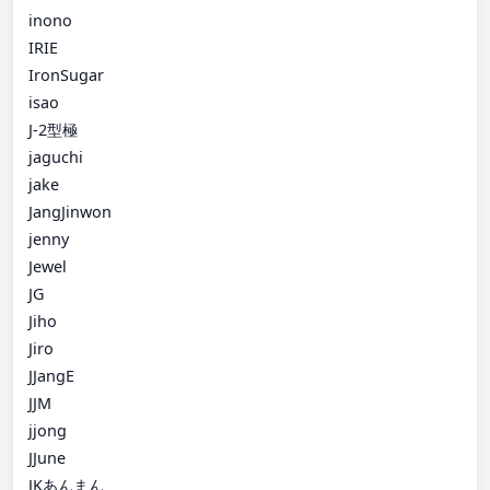
inono
IRIE
IronSugar
isao
J-2型極
jaguchi
jake
JangJinwon
jenny
Jewel
JG
Jiho
Jiro
JJangE
JJM
jjong
JJune
JKあんまん