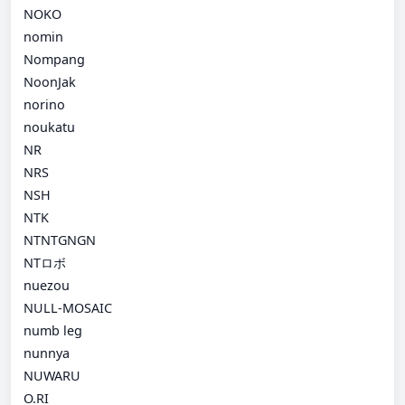
NOKO
nomin
Nompang
NoonJak
norino
noukatu
NR
NRS
NSH
NTK
NTNTGNGN
NTロボ
nuezou
NULL-MOSAIC
numb leg
nunnya
NUWARU
O.RI