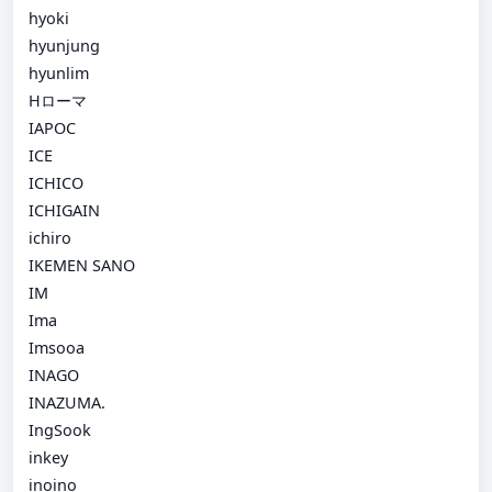
hyoki
hyunjung
hyunlim
Hローマ
IAPOC
ICE
ICHICO
ICHIGAIN
ichiro
IKEMEN SANO
IM
Ima
Imsooa
INAGO
INAZUMA.
IngSook
inkey
inoino