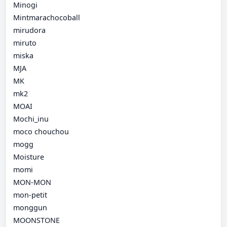
Minogi
Mintmarachocoball
mirudora
miruto
miska
MJA
MK
mk2
MOAI
Mochi_inu
moco chouchou
mogg
Moisture
momi
MON-MON
mon-petit
monggun
MOONSTONE