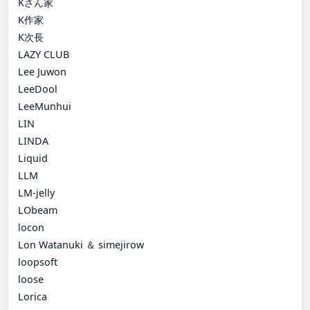
Kさん家
K作家
K次長
LAZY CLUB
Lee Juwon
LeeDool
LeeMunhui
LIN
LINDA
Liquid
LLM
LM-jelly
LObeam
locon
Lon Watanuki ＆ simejirow
loopsoft
loose
Lorica