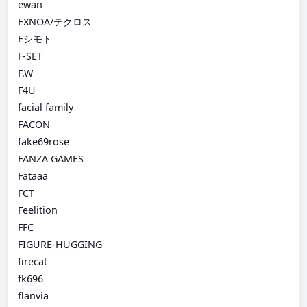
ewan
EXNOA/テクロス
Eシモト
F-SET
F.W
F4U
facial family
FACON
fake69rose
FANZA GAMES
Fataaa
FCT
Feelition
FFC
FIGURE-HUGGING
firecat
fk696
flanvia