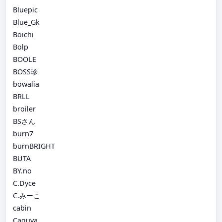
Bluepic
Blue_Gk
Boichi
Bolp
BOOLE
BOSS珍
bowalia
BRLL
broiler
BSさん
burn7
burnBRIGHT
BUTA
BY.no
C.Dyce
C.みーこ
cabin
Caguya