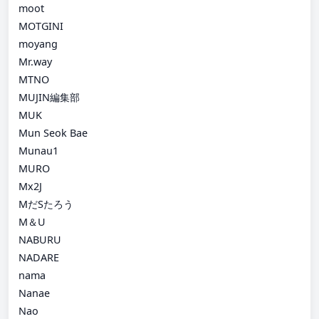
moot
MOTGINI
moyang
Mr.way
MTNO
MUJIN編集部
MUK
Mun Seok Bae
Munau1
MURO
Mx2J
MだSたろう
M＆U
NABURU
NADARE
nama
Nanae
Nao