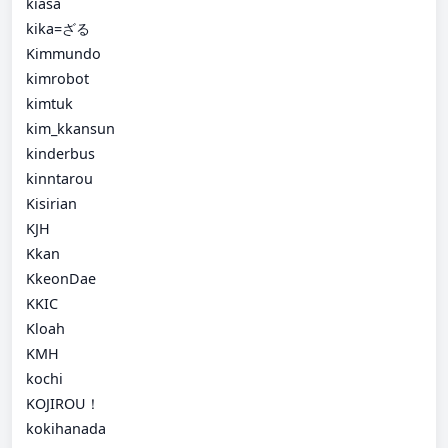
kiasa
kika=ざる
Kimmundo
kimrobot
kimtuk
kim_kkansun
kinderbus
kinntarou
Kisirian
KJH
Kkan
KkeonDae
KKIC
Kloah
KMH
kochi
KOJIROU！
kokihanada