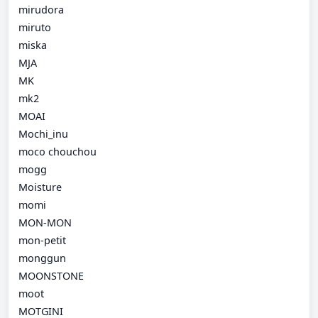
mirudora
miruto
miska
MJA
MK
mk2
MOAI
Mochi_inu
moco chouchou
mogg
Moisture
momi
MON-MON
mon-petit
monggun
MOONSTONE
moot
MOTGINI