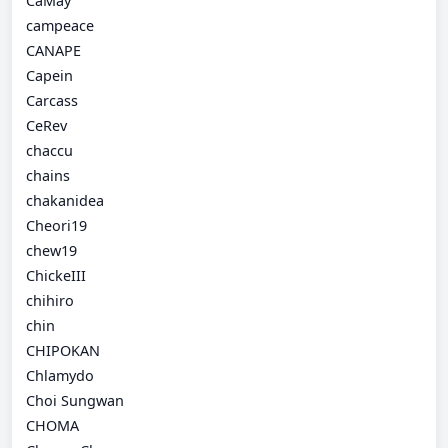
CaMay
campeace
CANAPE
Capein
Carcass
CeRev
chaccu
chains
chakanidea
Cheori19
chew19
ChickeIII
chihiro
chin
CHIPOKAN
Chlamydo
Choi Sungwan
CHOMA