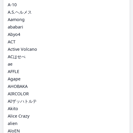
A-10
A.S.ヘルメス
Aamong
ababari
Abyo4
ACT
Active Volcano
ACはせべ
ae
AFFLE
Agape
AHOBAKA
AIRCOLOR
AIザッハトルテ
Akito
Alice Crazy
alien
AloEN