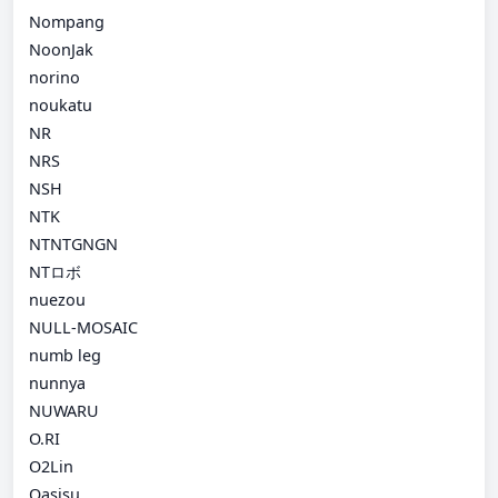
Nompang
NoonJak
norino
noukatu
NR
NRS
NSH
NTK
NTNTGNGN
NTロボ
nuezou
NULL-MOSAIC
numb leg
nunnya
NUWARU
O.RI
O2Lin
Oasisu