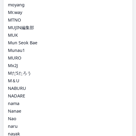
moyang
Mr.way
MTNO
MUJIN編集部
MUK
Mun Seok Bae
Munau1
MURO
Mx2J
MだSたろう
M＆U
NABURU
NADARE
nama
Nanae
Nao
naru
nayak