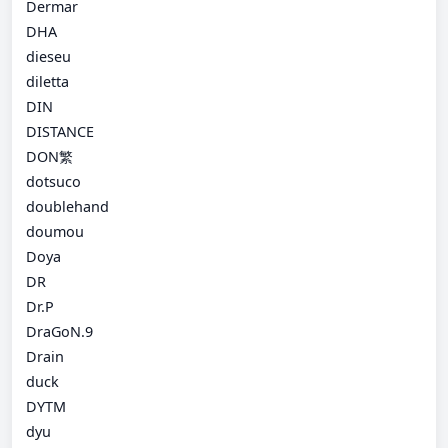
Dermar
DHA
dieseu
diletta
DIN
DISTANCE
DON繁
dotsuco
doublehand
doumou
Doya
DR
Dr.P
DraGoN.9
Drain
duck
DYTM
dyu