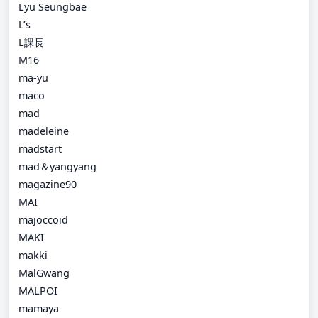
Lyu Seungbae
L’s
L課長
M16
ma-yu
maco
mad
madeleine
madstart
mad＆yangyang
magazine90
MAI
majoccoid
MAKI
makki
MalGwang
MALPOI
mamaya