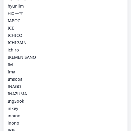
hyunlim
Hローマ
IAPOC
ICE
ICHICO
ICHIGAIN
ichiro
IKEMEN SANO
IM
Ima
Imsooa
INAGO
INAZUMA.
IngSook
inkey
inoino
inono
IRIE