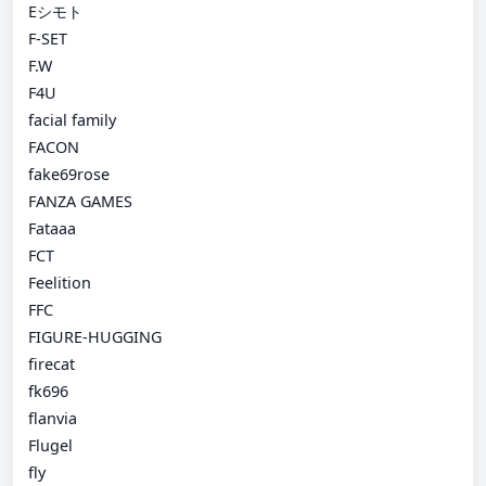
Eシモト
F-SET
F.W
F4U
facial family
FACON
fake69rose
FANZA GAMES
Fataaa
FCT
Feelition
FFC
FIGURE-HUGGING
firecat
fk696
flanvia
Flugel
fly