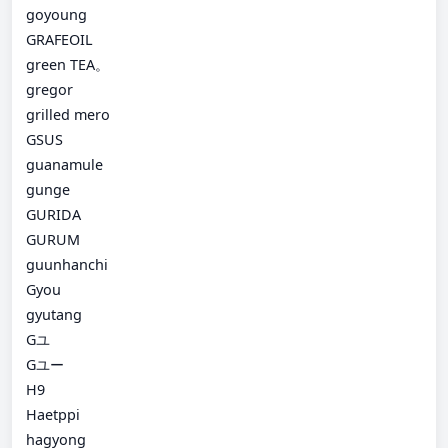
goyoung
GRAFEOIL
green TEA。
gregor
grilled mero
GSUS
guanamule
gunge
GURIDA
GURUM
guunhanchi
Gyou
gyutang
Gユ
Gユー
H9
Haetppi
hagyong