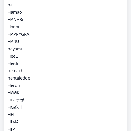
hal
Hamao
HANABi
Hanai
HAPPYGRA
HARU
hayami
HeeL
Heidi
hemachi
hentaiedge
Heron
HGGK
HGTラボ
HG茶川
HH
HIMA
HIP