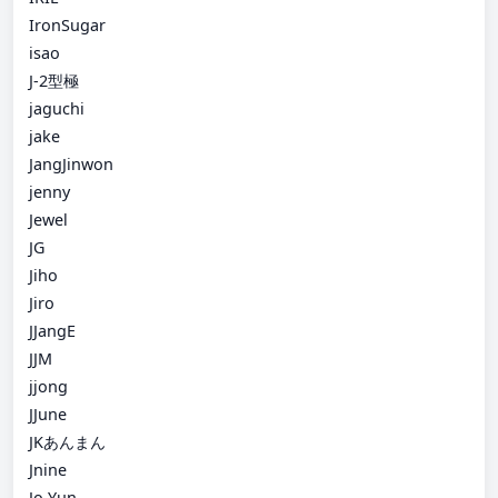
IronSugar
isao
J-2型極
jaguchi
jake
JangJinwon
jenny
Jewel
JG
Jiho
Jiro
JJangE
JJM
jjong
JJune
JKあんまん
Jnine
Jo Yun