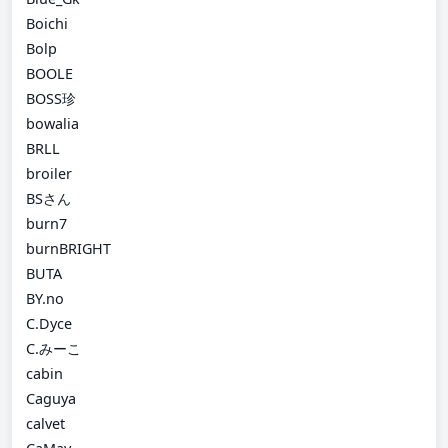
Boichi
Bolp
BOOLE
BOSS珍
bowalia
BRLL
broiler
BSさん
burn7
burnBRIGHT
BUTA
BY.no
C.Dyce
C.みーこ
cabin
Caguya
calvet