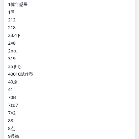
1億年惑星
1号
212
218
23.4ド
2=8
2no.
319
35まち
40010試作型
40原
41
70B
7zu7
7×2
88
8点
9兵衛