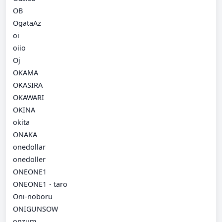
OB
OgataAz
oi
oiio
Oj
OKAMA
OKASIRA
OKAWARI
OKINA
okita
ONAKA
onedollar
onedoller
ONEONE1
ONEONE1・taro
Oni-noboru
ONIGUNSOW
onzum