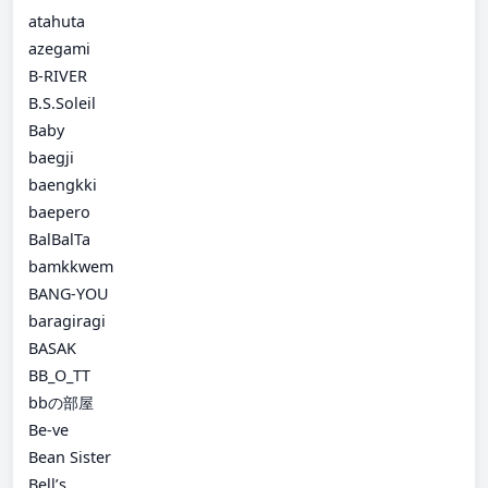
atahuta
azegami
B-RIVER
B.S.Soleil
Baby
baegji
baengkki
baepero
BalBalTa
bamkkwem
BANG-YOU
baragiragi
BASAK
BB_O_TT
bbの部屋
Be-ve
Bean Sister
Bell’s