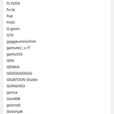
FLYDEN
fu-ta
Fue
FUKI
G-goon
G10
gaggeummichim
gamuteにゃ子
gemu555
GEN
GENKAi
GGGGGGGGGG
GIGATOON Studio
GONGHEO
gonza
Good08
goorodi
Gosonjak