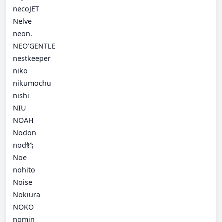
necoJET
Nelve
neon.
NEO’GENTLE
nestkeeper
niko
nikumochu
nishi
NIU
NOAH
Nodon
nod飴
Noe
nohito
Noise
Nokiura
NOKO
nomin