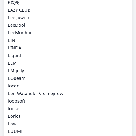
K次長
LAZY CLUB
Lee Juwon
LeeDool
LeeMunhui
LIN
LINDA
Liquid
LLM
LM-jelly
LObeam
locon
Lon Watanuki ＆ simejirow
loopsoft
loose
Lorica
Low
LUUMI