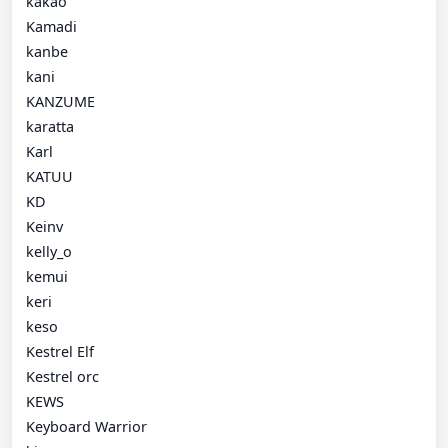
kakao
Kamadi
kanbe
kani
KANZUME
karatta
Karl
KATUU
KD
Keinv
kelly_o
kemui
keri
keso
Kestrel Elf
Kestrel orc
KEWS
Keyboard Warrior