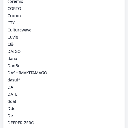
coremix
CORTO
Croriin
CTY
Culturewave
Cuvie
C級
DAIGO
dana
DanBi
DASHIMAKITAMAGO
dasui*
DAT
DATE
ddat
Ddc
De
DEEPER-ZERO