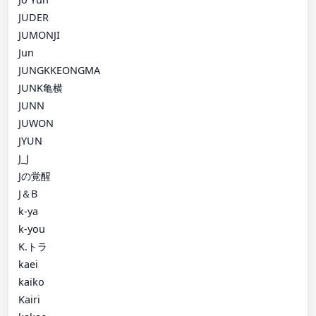
JUDER
JUMONJI
Jun
JUNGKKEONGMA
JUNK亀横
JUNN
JUWON
JYUN
J_J
Jの覚醒
J＆B
k-ya
k-you
K.トラ
kaei
kaiko
Kairi