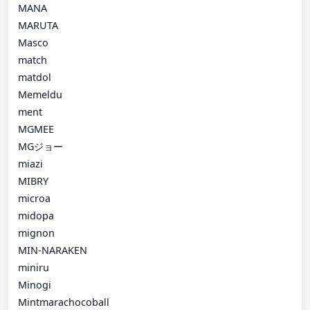
MANA
MARUTA
Masco
match
matdol
Memeldu
ment
MGMEE
MGジョー
miazi
MIBRY
microa
midopa
mignon
MIN-NARAKEN
miniru
Minogi
Mintmarachocoball