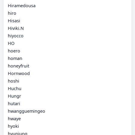
Hiramedousa
hiro
Hisasi
Hiviki.N
hiyocco
HO
hoero
homan
honeyfruit
Hornwood
hoshi
Huchu
Hungr
hutari
hwangguemingeo
hwaye
hyoki
hyunjung