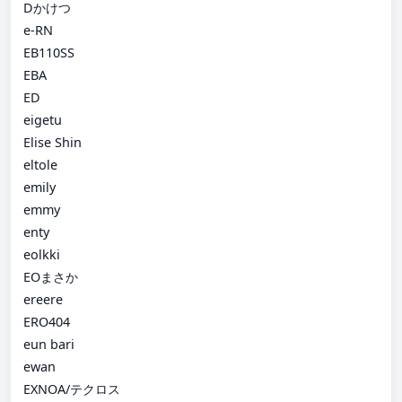
Dかけつ
e-RN
EB110SS
EBA
ED
eigetu
Elise Shin
eltole
emily
emmy
enty
eolkki
EOまさか
ereere
ERO404
eun bari
ewan
EXNOA/テクロス