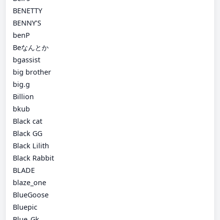
BENETTY
BENNY’S
benP
Beなんとか
bgassist
big brother
big.g
Billion
bkub
Black cat
Black GG
Black Lilith
Black Rabbit
BLADE
blaze_one
BlueGoose
Bluepic
Blue_Gk