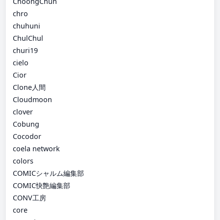
ChoongChun
chro
chuhuni
ChulChul
churi19
cielo
Cior
Clone人間
Cloudmoon
clover
Cobung
Cocodor
coela network
colors
COMICシャルム編集部
COMIC快艶編集部
CONV工房
core