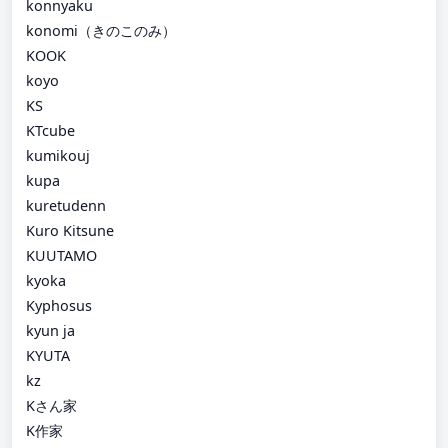
konnyaku
konomi（きのこのみ）
KOOK
koyo
KS
KTcube
kumikouj
kupa
kuretudenn
Kuro Kitsune
KUUTAMO
kyoka
Kyphosus
kyun ja
KYUTA
kz
Kさん家
K作家