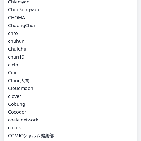
Chlamydo
Choi Sungwan
CHOMA
ChoongChun
chro
chuhuni
ChulChul
churi19
cielo
Cior
Clone人間
Cloudmoon
clover
Cobung
Cocodor
coela network
colors
COMICシャルム編集部