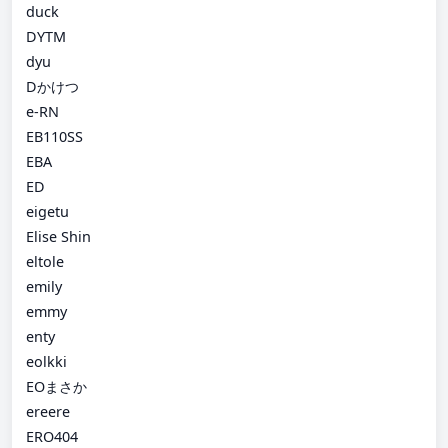
duck
DYTM
dyu
Dかけつ
e-RN
EB110SS
EBA
ED
eigetu
Elise Shin
eltole
emily
emmy
enty
eolkki
EOまさか
ereere
ERO404