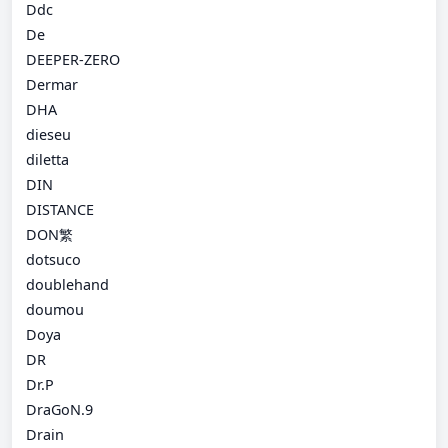
Ddc
De
DEEPER-ZERO
Dermar
DHA
dieseu
diletta
DIN
DISTANCE
DON繁
dotsuco
doublehand
doumou
Doya
DR
Dr.P
DraGoN.9
Drain