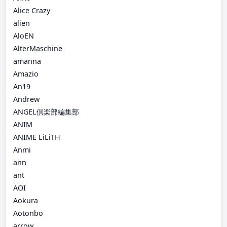
Alice Crazy
alien
AloEN
AlterMaschine
amanna
Amazio
An19
Andrew
ANGEL倶楽部編集部
ANIM
ANIME LiLiTH
Anmi
ann
ant
AOI
Aokura
Aotonbo
arrow