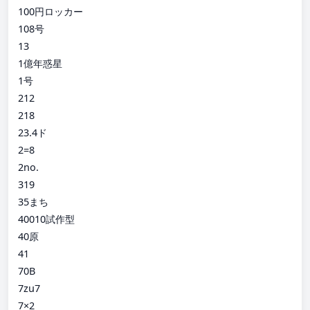
100円ロッカー
108号
13
1億年惑星
1号
212
218
23.4ド
2=8
2no.
319
35まち
40010試作型
40原
41
70B
7zu7
7×2