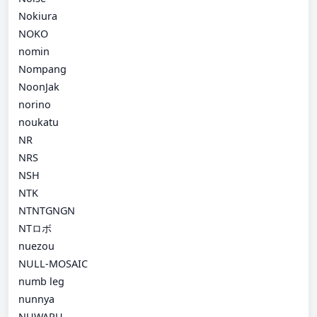
Nokiura
NOKO
nomin
Nompang
NoonJak
norino
noukatu
NR
NRS
NSH
NTK
NTNTGNGN
NTロボ
nuezou
NULL-MOSAIC
numb leg
nunnya
NUWARU