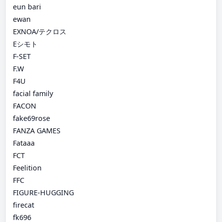
eun bari
ewan
EXNOA/テクロス
Eシモト
F-SET
F.W
F4U
facial family
FACON
fake69rose
FANZA GAMES
Fataaa
FCT
Feelition
FFC
FIGURE-HUGGING
firecat
fk696