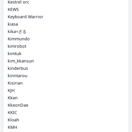
Kestrel orc
KEWS
Keyboard Warrior
kiasa
kika=ざる
Kimmundo
kimrobot
kimtuk
kim_kkansun
kinderbus
kinntarou
Kisirian
KJH
Kkan
KkeonDae
KKIC
Kloah
KMH