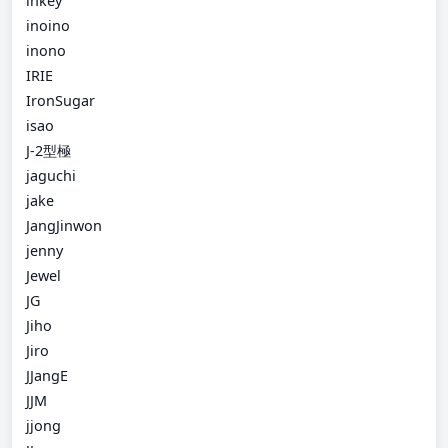
inkey
inoino
inono
IRIE
IronSugar
isao
J-2型極
jaguchi
jake
JangJinwon
jenny
Jewel
JG
Jiho
Jiro
JJangE
JJM
jjong