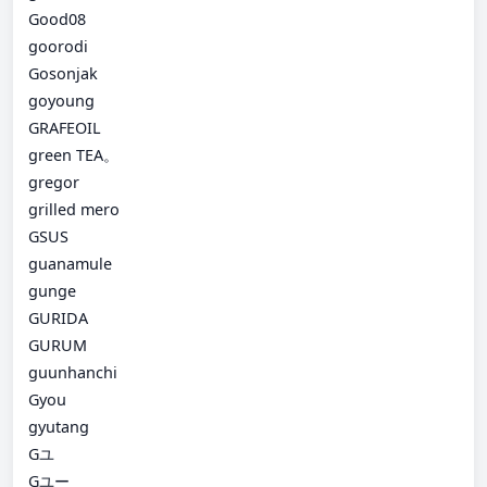
Good08
goorodi
Gosonjak
goyoung
GRAFEOIL
green TEA。
gregor
grilled mero
GSUS
guanamule
gunge
GURIDA
GURUM
guunhanchi
Gyou
gyutang
Gユ
Gユー