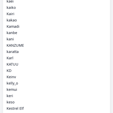
kaei
kaiko
Kairi
kakao
Kamadi
kanbe
kani
KANZUME
karatta
Karl
KATUU
KD
Keinv
kelly_o
kemui
keri
keso
Kestrel Elf