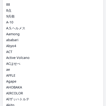
88
8点
9兵衛
A-10
A.S.ヘルメス
Aamong
ababari
Abyo4
ACT
Active Volcano
ACはせべ
ae
AFFLE
Agape
AHOBAKA
AIRCOLOR
AIザッハトルテ
Akito