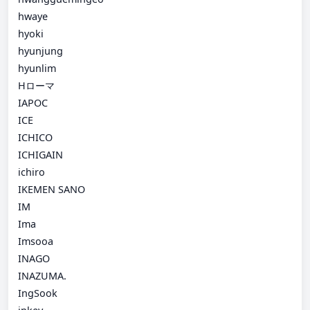
hwaye
hyoki
hyunjung
hyunlim
Hローマ
IAPOC
ICE
ICHICO
ICHIGAIN
ichiro
IKEMEN SANO
IM
Ima
Imsooa
INAGO
INAZUMA.
IngSook