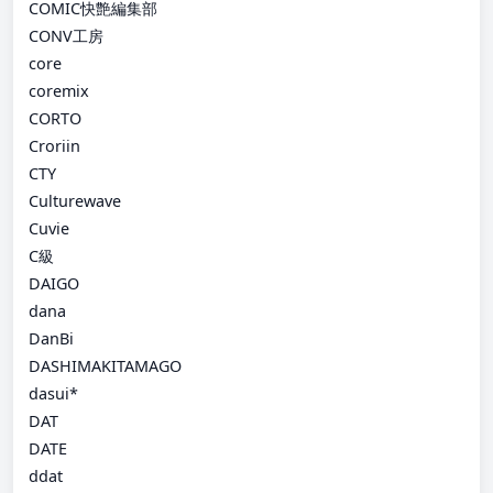
COMIC快艶編集部
CONV工房
core
coremix
CORTO
Croriin
CTY
Culturewave
Cuvie
C級
DAIGO
dana
DanBi
DASHIMAKITAMAGO
dasui*
DAT
DATE
ddat