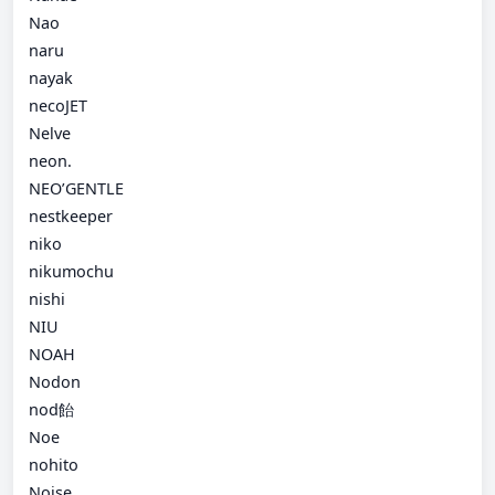
Nao
naru
nayak
necoJET
Nelve
neon.
NEO’GENTLE
nestkeeper
niko
nikumochu
nishi
NIU
NOAH
Nodon
nod飴
Noe
nohito
Noise