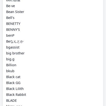
Be-ve
Bean Sister
Bell’s
BENETTY
BENNY’S
benP
Beなんとか
bgassist
big brother
big.g
Billion
bkub
Black cat
Black GG
Black Lilith
Black Rabbit
BLADE