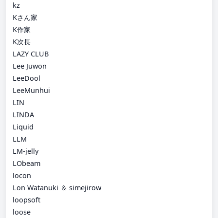
kz
Kさん家
K作家
K次長
LAZY CLUB
Lee Juwon
LeeDool
LeeMunhui
LIN
LINDA
Liquid
LLM
LM-jelly
LObeam
locon
Lon Watanuki ＆ simejirow
loopsoft
loose