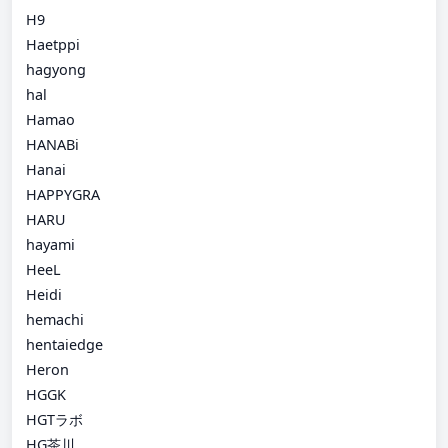
H9
Haetppi
hagyong
hal
Hamao
HANABi
Hanai
HAPPYGRA
HARU
hayami
HeeL
Heidi
hemachi
hentaiedge
Heron
HGGK
HGTラボ
HG茶川