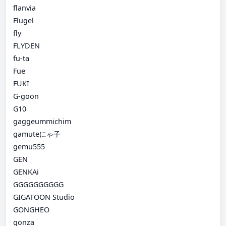
flanvia
Flugel
fly
FLYDEN
fu-ta
Fue
FUKI
G-goon
G10
gaggeummichim
gamuteにゃ子
gemu555
GEN
GENKAi
GGGGGGGGGG
GIGATOON Studio
GONGHEO
gonza