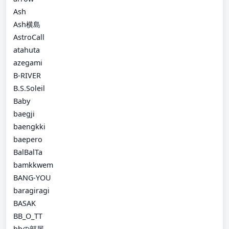
Ash
Ash横島
AstroCall
atahuta
azegami
B-RIVER
B.S.Soleil
Baby
baegji
baengkki
baepero
BalBalTa
bamkkwem
BANG-YOU
baragiragi
BASAK
BB_O_TT
bbの部屋