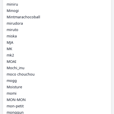
miniru
Minogi
Mintmarachocoball
mirudora
miruto
miska
MJA
MK
mk2
MOAI
Mochi_inu
moco chouchou
mogg
Moisture
momi
MON-MON
mon-petit
monggun