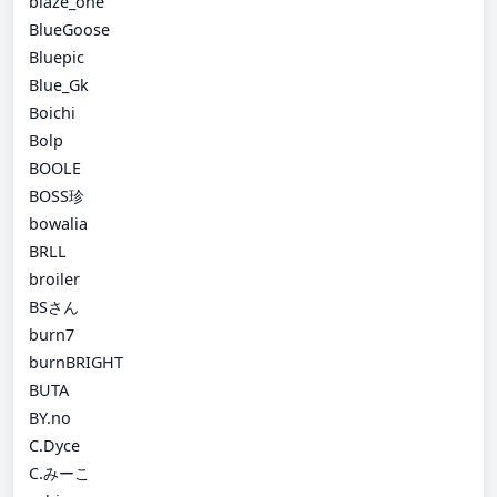
blaze_one
BlueGoose
Bluepic
Blue_Gk
Boichi
Bolp
BOOLE
BOSS珍
bowalia
BRLL
broiler
BSさん
burn7
burnBRIGHT
BUTA
BY.no
C.Dyce
C.みーこ