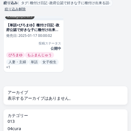
絞り込み:
タグ: 種付け日記 -政府公認で好きな子に種付け出来る話-
絞り込み解除
k568agotp07873
【単話×ぴろまゆ】種付け日記 -政
府公認で好きな子に種付け出来る
話-（単話）
発売日:
2025-01-17 00:00:02
投稿ステータス
公開中
ぴろまゆ
もふまんじゅう
人妻・主婦
単話
女子校生
+1
アーカイブ
表示するアーカイブはありません。
カテゴリー
013
04cura