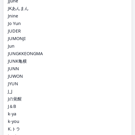
JJune
JKあんまん
Jnine
Jo Yun
JUDER
JUMONJI
Jun
JUNGKKEONGMA
JUNK亀横
JUNN
JUWON
JYUN
J_J
Jの覚醒
J＆B
k-ya
k-you
K.トラ