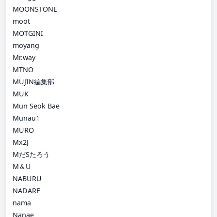
MOONSTONE
moot
MOTGINI
moyang
Mr.way
MTNO
MUJIN編集部
MUK
Mun Seok Bae
Munau1
MURO
Mx2J
MだSたろう
M＆U
NABURU
NADARE
nama
Nanae