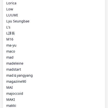
Lorica
Low
LUUMI
Lyu Seungbae
L’s
L課長
M16
ma-yu
maco
mad
madeleine
madstart
mad＆yangyang
magazine90
MAI
majoccoid
MAKI
makki