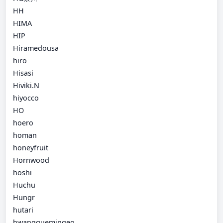
HH
HIMA
HIP
Hiramedousa
hiro
Hisasi
Hiviki.N
hiyocco
HO
hoero
homan
honeyfruit
Hornwood
hoshi
Huchu
Hungr
hutari
hwangguemingeo