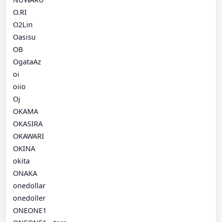
O.RI
O2Lin
Oasisu
OB
OgataAz
oi
oiio
Oj
OKAMA
OKASIRA
OKAWARI
OKINA
okita
ONAKA
onedollar
onedoller
ONEONE1