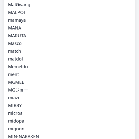
MalGwang
MALPOI
mamaya
MANA
MARUTA
Masco
match
matdol
Memeldu
ment
MGMEE
MGジョー
miazi
MIBRY
microa
midopa
mignon
MIN-NARAKEN