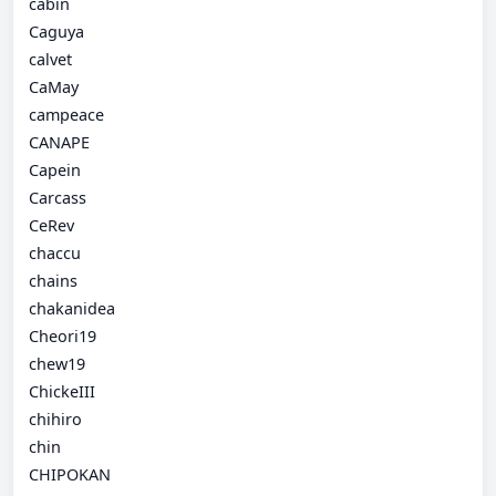
cabin
Caguya
calvet
CaMay
campeace
CANAPE
Capein
Carcass
CeRev
chaccu
chains
chakanidea
Cheori19
chew19
ChickeIII
chihiro
chin
CHIPOKAN