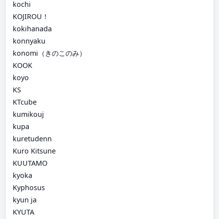
kochi
KOJIROU！
kokihanada
konnyaku
konomi（きのこのみ）
KOOK
koyo
KS
KTcube
kumikouj
kupa
kuretudenn
Kuro Kitsune
KUUTAMO
kyoka
Kyphosus
kyun ja
KYUTA