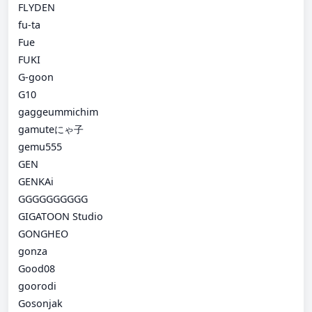
FLYDEN
fu-ta
Fue
FUKI
G-goon
G10
gaggeummichim
gamuteにゃ子
gemu555
GEN
GENKAi
GGGGGGGGGG
GIGATOON Studio
GONGHEO
gonza
Good08
goorodi
Gosonjak