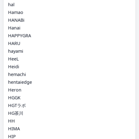
hal
Hamao
HANABi
Hanai
HAPPYGRA
HARU
hayami
HeeL
Heidi
hemachi
hentaiedge
Heron
HGGK
HGTラボ
HG茶川
HH
HIMA
HIP