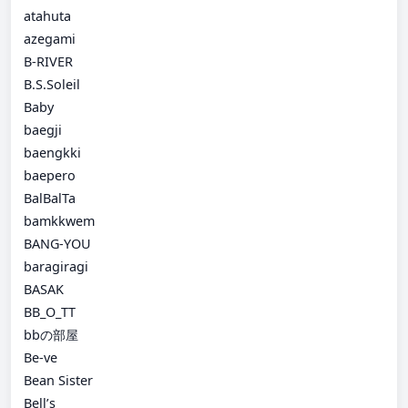
atahuta
azegami
B-RIVER
B.S.Soleil
Baby
baegji
baengkki
baepero
BalBalTa
bamkkwem
BANG-YOU
baragiragi
BASAK
BB_O_TT
bbの部屋
Be-ve
Bean Sister
Bell’s