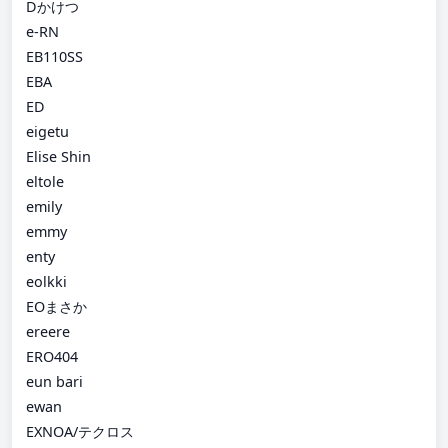
Dかけつ
e-RN
EB110SS
EBA
ED
eigetu
Elise Shin
eltole
emily
emmy
enty
eolkki
EOまさか
ereere
ERO404
eun bari
ewan
EXNOA/テクロス