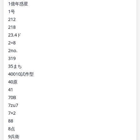
1億年惑星
1号
212
218
23.4ド
2=8
2no.
319
35まち
40010試作型
40原
41
70B
7zu7
7×2
88
8点
9兵衛