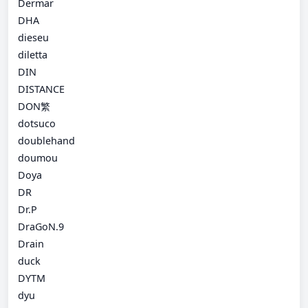
Dermar
DHA
dieseu
diletta
DIN
DISTANCE
DON繁
dotsuco
doublehand
doumou
Doya
DR
Dr.P
DraGoN.9
Drain
duck
DYTM
dyu