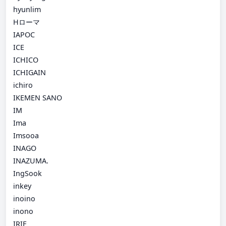
hyunlim
Hローマ
IAPOC
ICE
ICHICO
ICHIGAIN
ichiro
IKEMEN SANO
IM
Ima
Imsooa
INAGO
INAZUMA.
IngSook
inkey
inoino
inono
IRIE