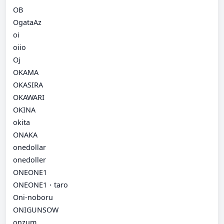
OB
OgataAz
oi
oiio
Oj
OKAMA
OKASIRA
OKAWARI
OKINA
okita
ONAKA
onedollar
onedoller
ONEONE1
ONEONE1・taro
Oni-noboru
ONIGUNSOW
onzum