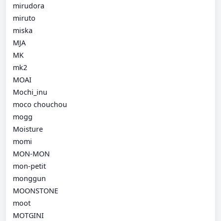
mirudora
miruto
miska
MJA
MK
mk2
MOAI
Mochi_inu
moco chouchou
mogg
Moisture
momi
MON-MON
mon-petit
monggun
MOONSTONE
moot
MOTGINI