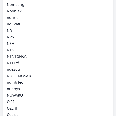
Nompang
NoonJak
norino
noukatu
NR
NRS
NSH
NTK
NTNTGNGN
NTロボ
nuezou
NULL-MOSAIC
numb leg
nunnya
NUWARU
O.RI
O2Lin
Oasisu