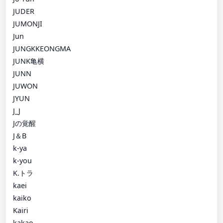
JUDER
JUMONJI
Jun
JUNGKKEONGMA
JUNK亀横
JUNN
JUWON
JYUN
J_J
Jの覚醒
J＆B
k-ya
k-you
K.トラ
kaei
kaiko
Kairi
kakao