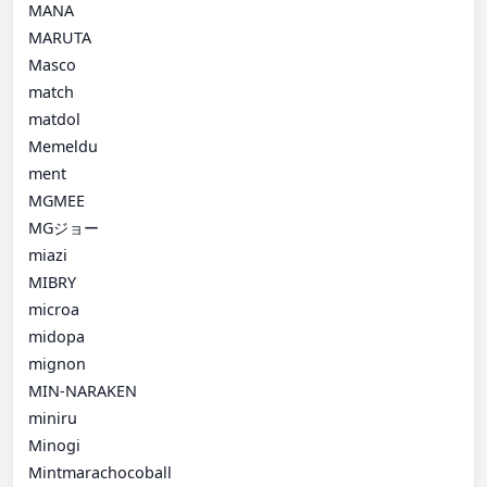
MANA
MARUTA
Masco
match
matdol
Memeldu
ment
MGMEE
MGジョー
miazi
MIBRY
microa
midopa
mignon
MIN-NARAKEN
miniru
Minogi
Mintmarachocoball