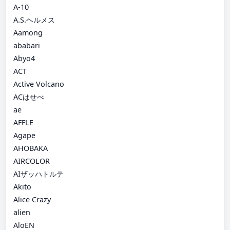
A-10
A.S.ヘルメス
Aamong
ababari
Abyo4
ACT
Active Volcano
ACはせべ
ae
AFFLE
Agape
AHOBAKA
AIRCOLOR
AIザッハトルテ
Akito
Alice Crazy
alien
AloEN