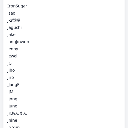
IronSugar
isao
J-2型極
jaguchi
jake
JangJinwon
jenny
Jewel
JG
Jiho
Jiro
JJangE
JJM
jjong
JJune
JKあんまん
Jnine
Jo Yun