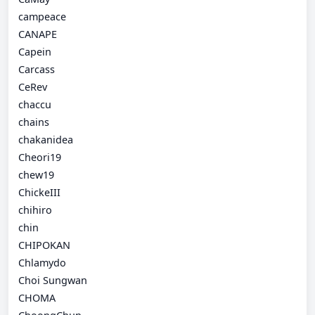
campeace
CANAPE
Capein
Carcass
CeRev
chaccu
chains
chakanidea
Cheori19
chew19
ChickeIII
chihiro
chin
CHIPOKAN
Chlamydo
Choi Sungwan
CHOMA