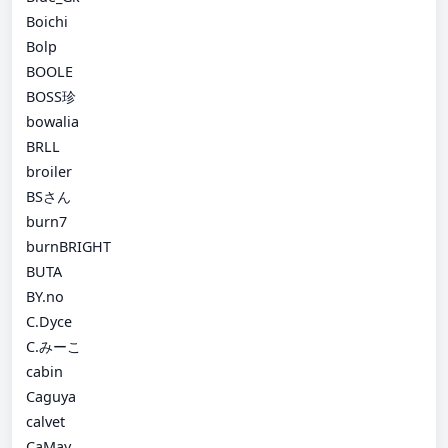
Boichi
Bolp
BOOLE
BOSS珍
bowalia
BRLL
broiler
BSさん
burn7
burnBRIGHT
BUTA
BY.no
C.Dyce
C.みーこ
cabin
Caguya
calvet
CaMay