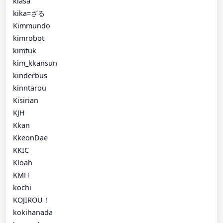
kiasa
kika=ざる
Kimmundo
kimrobot
kimtuk
kim_kkansun
kinderbus
kinntarou
Kisirian
KJH
Kkan
KkeonDae
KKIC
Kloah
KMH
kochi
KOJIROU！
kokihanada