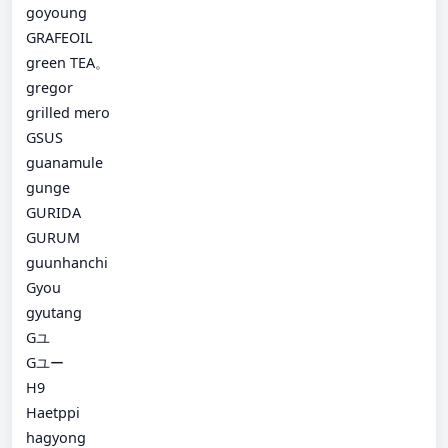
goyoung
GRAFEOIL
green TEA。
gregor
grilled mero
GSUS
guanamule
gunge
GURIDA
GURUM
guunhanchi
Gyou
gyutang
Gユ
Gユー
H9
Haetppi
hagyong