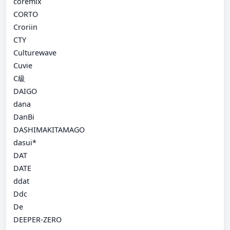
coremix
CORTO
Croriin
CTY
Culturewave
Cuvie
C級
DAIGO
dana
DanBi
DASHIMAKITAMAGO
dasui*
DAT
DATE
ddat
Ddc
De
DEEPER-ZERO