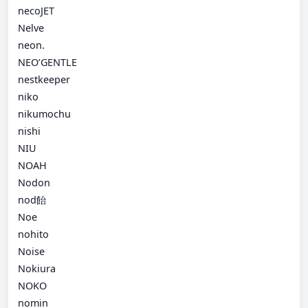
necoJET
Nelve
neon.
NEO’GENTLE
nestkeeper
niko
nikumochu
nishi
NIU
NOAH
Nodon
nod飴
Noe
nohito
Noise
Nokiura
NOKO
nomin