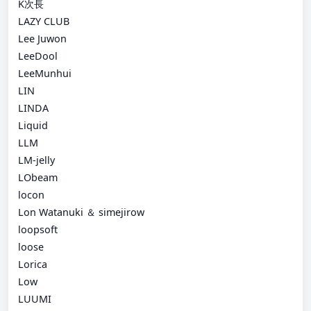
K次長
LAZY CLUB
Lee Juwon
LeeDool
LeeMunhui
LIN
LINDA
Liquid
LLM
LM-jelly
LObeam
locon
Lon Watanuki ＆ simejirow
loopsoft
loose
Lorica
Low
LUUMI