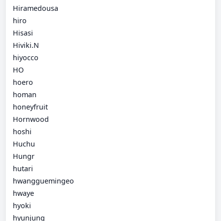
Hiramedousa
hiro
Hisasi
Hiviki.N
hiyocco
HO
hoero
homan
honeyfruit
Hornwood
hoshi
Huchu
Hungr
hutari
hwangguemingeo
hwaye
hyoki
hyunjung