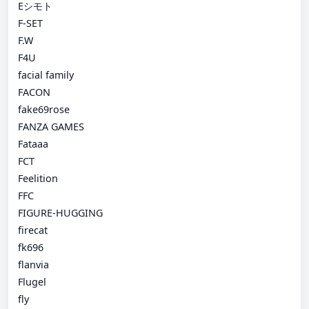
Eシモト
F-SET
F.W
F4U
facial family
FACON
fake69rose
FANZA GAMES
Fataaa
FCT
Feelition
FFC
FIGURE-HUGGING
firecat
fk696
flanvia
Flugel
fly