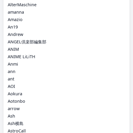
AlterMaschine
amanna
Amazio
An19
Andrew
ANGEL倶楽部編集部
ANIM
ANIME LiLiTH
Anmi
ann
ant
AOI
Aokura
Aotonbo
arrow
Ash
Ash横島
AstroCall