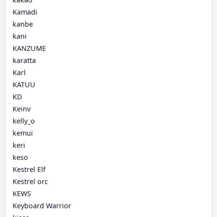
Kamadi
kanbe
kani
KANZUME
karatta
Karl
KATUU
KD
Keinv
kelly_o
kemui
keri
keso
Kestrel Elf
Kestrel orc
KEWS
Keyboard Warrior