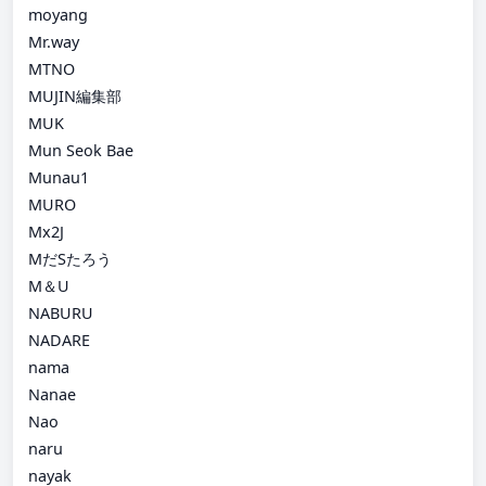
moyang
Mr.way
MTNO
MUJIN編集部
MUK
Mun Seok Bae
Munau1
MURO
Mx2J
MだSたろう
M＆U
NABURU
NADARE
nama
Nanae
Nao
naru
nayak