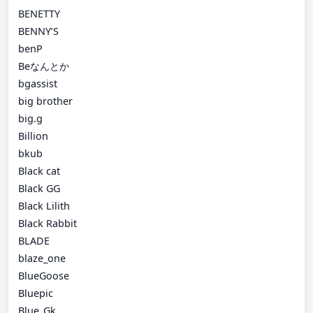
BENETTY
BENNY’S
benP
Beなんとか
bgassist
big brother
big.g
Billion
bkub
Black cat
Black GG
Black Lilith
Black Rabbit
BLADE
blaze_one
BlueGoose
Bluepic
Blue_Gk