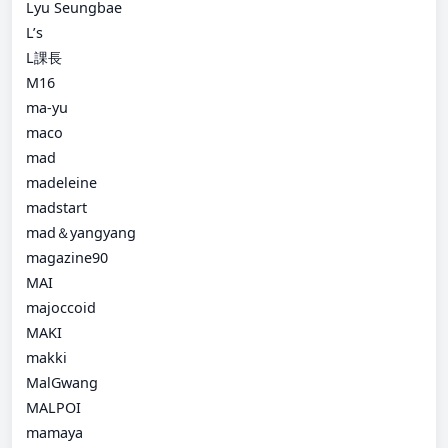
Lyu Seungbae
L’s
L課長
M16
ma-yu
maco
mad
madeleine
madstart
mad＆yangyang
magazine90
MAI
majoccoid
MAKI
makki
MalGwang
MALPOI
mamaya