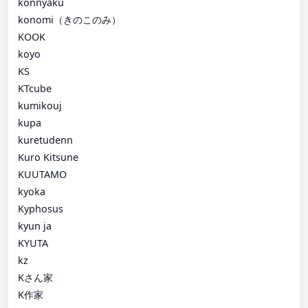
konnyaku
konomi（きのこのみ）
KOOK
koyo
KS
KTcube
kumikouj
kupa
kuretudenn
Kuro Kitsune
KUUTAMO
kyoka
Kyphosus
kyun ja
KYUTA
kz
Kさん家
K作家