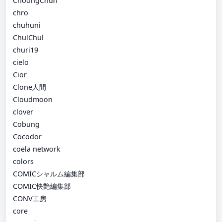
ChoongChun
chro
chuhuni
ChulChul
churi19
cielo
Cior
Clone人間
Cloudmoon
clover
Cobung
Cocodor
coela network
colors
COMICシャルム編集部
COMIC快艶編集部
CONV工房
core