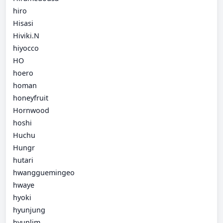
hiro
Hisasi
Hiviki.N
hiyocco
HO
hoero
homan
honeyfruit
Hornwood
hoshi
Huchu
Hungr
hutari
hwangguemingeo
hwaye
hyoki
hyunjung
hyunlim