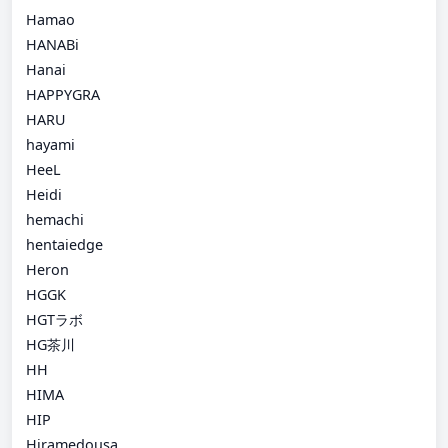
Hamao
HANABi
Hanai
HAPPYGRA
HARU
hayami
HeeL
Heidi
hemachi
hentaiedge
Heron
HGGK
HGTラボ
HG茶川
HH
HIMA
HIP
Hiramedousa