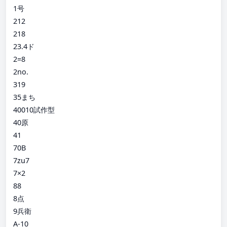
1号
212
218
23.4ド
2=8
2no.
319
35まち
40010試作型
40原
41
70B
7zu7
7×2
88
8点
9兵衛
A-10