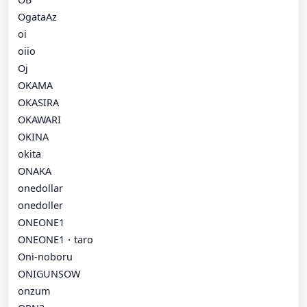
OgataAz
oi
oiio
Oj
OKAMA
OKASIRA
OKAWARI
OKINA
okita
ONAKA
onedollar
onedoller
ONEONE1
ONEONE1・taro
Oni-noboru
ONIGUNSOW
onzum