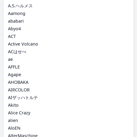
A.S.ヘルメス
Aamong
ababari
Abyo4
ACT
Active Volcano
ACはせべ
ae
AFFLE
Agape
AHOBAKA
AIRCOLOR
AIザッハトルテ
Akito
Alice Crazy
alien
AloEN
AlterMaschine