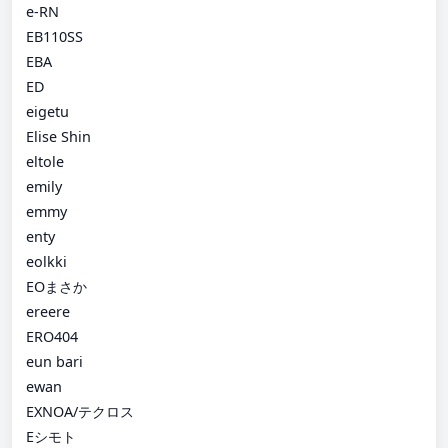
e-RN
EB110SS
EBA
ED
eigetu
Elise Shin
eltole
emily
emmy
enty
eolkki
EOまさか
ereere
ERO404
eun bari
ewan
EXNOA/テクロス
Eシモト