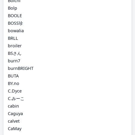
Boichi
Bolp
BOOLE
BOSS珍
bowalia
BRLL
broiler
BSさん
burn7
burnBRIGHT
BUTA
BY.no
C.Dyce
C.みーこ
cabin
Caguya
calvet
CaMay