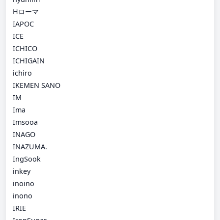
Hローマ
IAPOC
ICE
ICHICO
ICHIGAIN
ichiro
IKEMEN SANO
IM
Ima
Imsooa
INAGO
INAZUMA.
IngSook
inkey
inoino
inono
IRIE