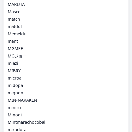
MARUTA
Masco
match
matdol
Memeldu
ment
MGMEE
MGジョー
miazi
MIBRY
microa
midopa
mignon
MIN-NARAKEN
miniru
Minogi
Mintmarachocoball
mirudora