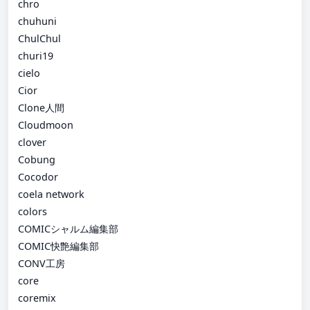
chro
chuhuni
ChulChul
churi19
cielo
Cior
Clone人間
Cloudmoon
clover
Cobung
Cocodor
coela network
colors
COMICシャルム編集部
COMIC快艶編集部
CONV工房
core
coremix