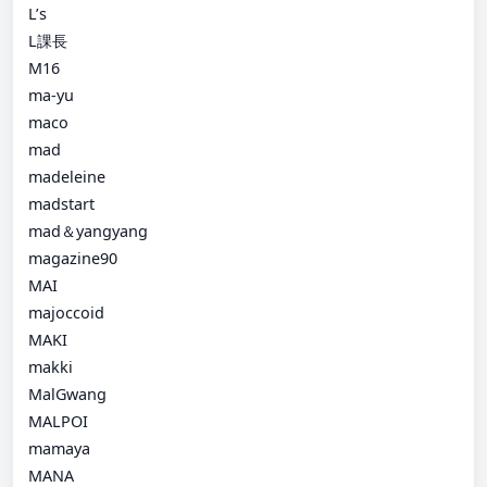
L’s
L課長
M16
ma-yu
maco
mad
madeleine
madstart
mad＆yangyang
magazine90
MAI
majoccoid
MAKI
makki
MalGwang
MALPOI
mamaya
MANA