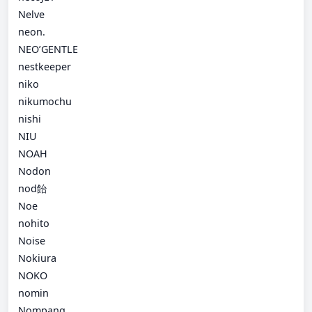
Nelve
neon.
NEO’GENTLE
nestkeeper
niko
nikumochu
nishi
NIU
NOAH
Nodon
nod飴
Noe
nohito
Noise
Nokiura
NOKO
nomin
Nompang