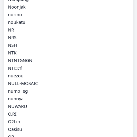
NoonJak
norino
noukatu
NR
NRS
NSH
NTK
NTNTGNGN
NTロボ
nuezou
NULL-MOSAIC
numb leg
nunnya
NUWARU
O.RI
O2Lin
Oasisu
OB