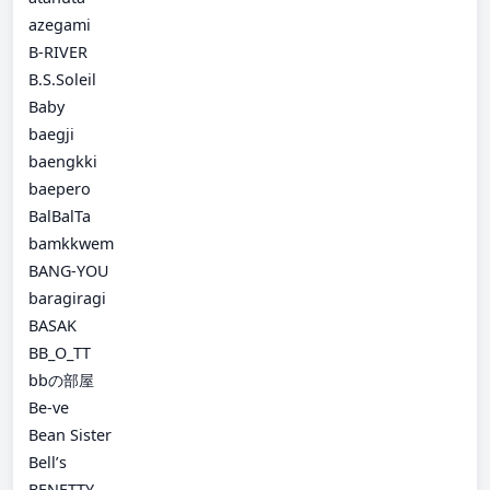
azegami
B-RIVER
B.S.Soleil
Baby
baegji
baengkki
baepero
BalBalTa
bamkkwem
BANG-YOU
baragiragi
BASAK
BB_O_TT
bbの部屋
Be-ve
Bean Sister
Bell’s
BENETTY