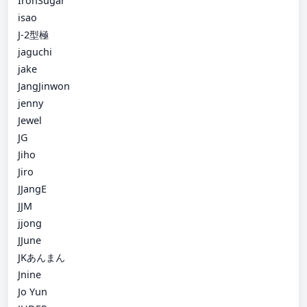
IronSugar
isao
J-2型極
jaguchi
jake
JangJinwon
jenny
Jewel
JG
Jiho
Jiro
JJangE
JJM
jjong
JJune
JKあんまん
Jnine
Jo Yun