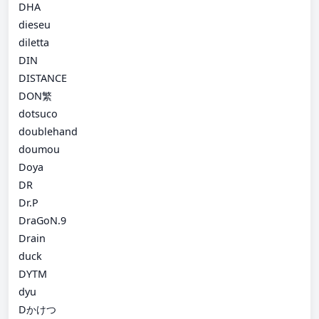
DHA
dieseu
diletta
DIN
DISTANCE
DON繁
dotsuco
doublehand
doumou
Doya
DR
Dr.P
DraGoN.9
Drain
duck
DYTM
dyu
Dかけつ