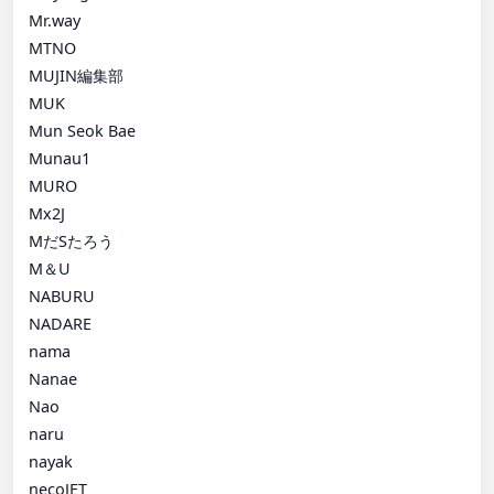
Mr.way
MTNO
MUJIN編集部
MUK
Mun Seok Bae
Munau1
MURO
Mx2J
MだSたろう
M＆U
NABURU
NADARE
nama
Nanae
Nao
naru
nayak
necoJET