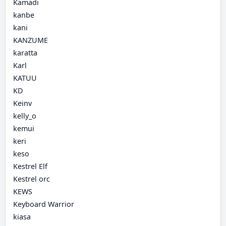
Kamadi
kanbe
kani
KANZUME
karatta
Karl
KATUU
KD
Keinv
kelly_o
kemui
keri
keso
Kestrel Elf
Kestrel orc
KEWS
Keyboard Warrior
kiasa