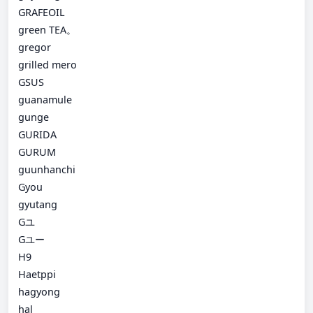
GRAFEOIL
green TEA。
gregor
grilled mero
GSUS
guanamule
gunge
GURIDA
GURUM
guunhanchi
Gyou
gyutang
Gユ
Gユー
H9
Haetppi
hagyong
hal