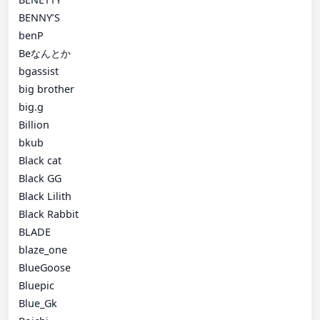
BENNY’S
benP
Beなんとか
bgassist
big brother
big.g
Billion
bkub
Black cat
Black GG
Black Lilith
Black Rabbit
BLADE
blaze_one
BlueGoose
Bluepic
Blue_Gk