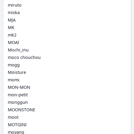
miruto
miska
MJA
MK
mk2
MOAI
Mochi_inu
moco chouchou
mogg
Moisture
momi
MON-MON
mon-petit
monggun
MOONSTONE
moot
MOTGINI
moyang