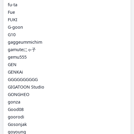
fu-ta
Fue
FUKI
G-goon
G10
gaggeummichim
gamuteにゃ子
gemu555
GEN
GENKAi
GGGGGGGGGG
GIGATOON Studio
GONGHEO
gonza
Good08
goorodi
Gosonjak
goyoung