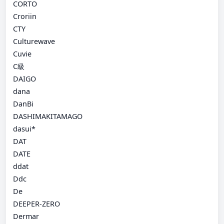
CORTO
Croriin
CTY
Culturewave
Cuvie
C級
DAIGO
dana
DanBi
DASHIMAKITAMAGO
dasui*
DAT
DATE
ddat
Ddc
De
DEEPER-ZERO
Dermar