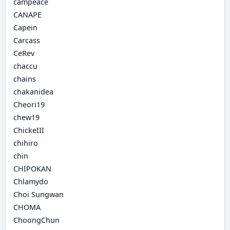
campeace
CANAPE
Capein
Carcass
CeRev
chaccu
chains
chakanidea
Cheori19
chew19
ChickeIII
chihiro
chin
CHIPOKAN
Chlamydo
Choi Sungwan
CHOMA
ChoongChun