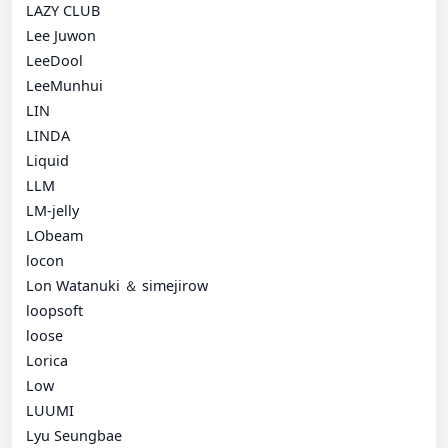
LAZY CLUB
Lee Juwon
LeeDool
LeeMunhui
LIN
LINDA
Liquid
LLM
LM-jelly
LObeam
locon
Lon Watanuki ＆ simejirow
loopsoft
loose
Lorica
Low
LUUMI
Lyu Seungbae