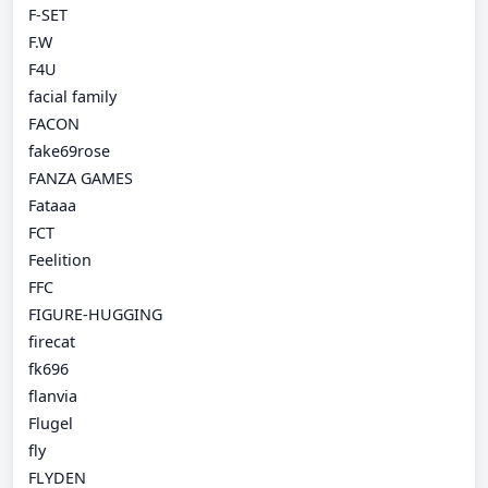
F-SET
F.W
F4U
facial family
FACON
fake69rose
FANZA GAMES
Fataaa
FCT
Feelition
FFC
FIGURE-HUGGING
firecat
fk696
flanvia
Flugel
fly
FLYDEN