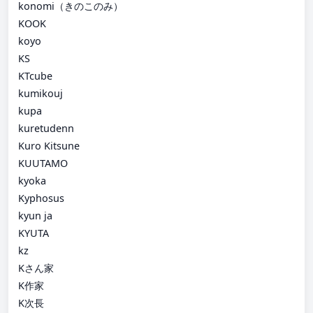
konomi（きのこのみ）
KOOK
koyo
KS
KTcube
kumikouj
kupa
kuretudenn
Kuro Kitsune
KUUTAMO
kyoka
Kyphosus
kyun ja
KYUTA
kz
Kさん家
K作家
K次長