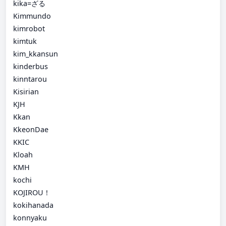
kika=ざる
Kimmundo
kimrobot
kimtuk
kim_kkansun
kinderbus
kinntarou
Kisirian
KJH
Kkan
KkeonDae
KKIC
Kloah
KMH
kochi
KOJIROU！
kokihanada
konnyaku