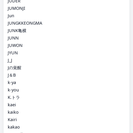
JUDER
JUMONJI
Jun
JUNGKKEONGMA
JUNK亀横
JUNN
JUWON
JYUN
J_J
Jの覚醒
J＆B
k-ya
k-you
K.トラ
kaei
kaiko
Kairi
kakao