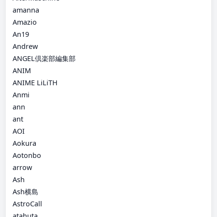
amanna
Amazio
An19
Andrew
ANGEL倶楽部編集部
ANIM
ANIME LiLiTH
Anmi
ann
ant
AOI
Aokura
Aotonbo
arrow
Ash
Ash横島
AstroCall
atahuta