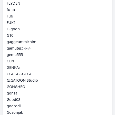
FLYDEN
fu-ta
Fue
FUKI
G-goon
G10
gaggeummichim
gamuteにゃ子
gemu555
GEN
GENKAi
GGGGGGGGGG
GIGATOON Studio
GONGHEO
gonza
Good08
goorodi
Gosonjak