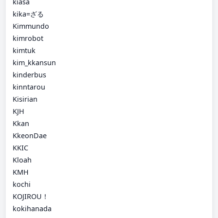
kiasa
kika=ざる
Kimmundo
kimrobot
kimtuk
kim_kkansun
kinderbus
kinntarou
Kisirian
KJH
Kkan
KkeonDae
KKIC
Kloah
KMH
kochi
KOJIROU！
kokihanada