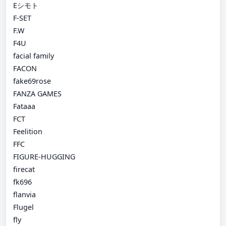
Eシモト
F-SET
F.W
F4U
facial family
FACON
fake69rose
FANZA GAMES
Fataaa
FCT
Feelition
FFC
FIGURE-HUGGING
firecat
fk696
flanvia
Flugel
fly