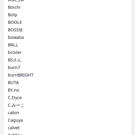
Boichi
Bolp
BOOLE
BOSS珍
bowalia
BRLL
broiler
BSさん
burn7
burnBRIGHT
BUTA
BY.no
C.Dyce
C.みーこ
cabin
Caguya
calvet