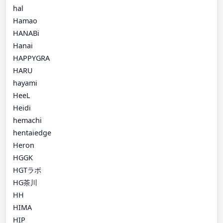
hal
Hamao
HANABi
Hanai
HAPPYGRA
HARU
hayami
HeeL
Heidi
hemachi
hentaiedge
Heron
HGGK
HGTラボ
HG茶川
HH
HIMA
HIP