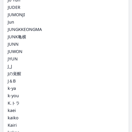
JUDER
JUMONJI
Jun
JUNGKKEONGMA
JUNK亀横
JUNN
JUWON
JYUN
J_J
Jの覚醒
J＆B
k-ya
k-you
K.トラ
kaei
kaiko
Kairi