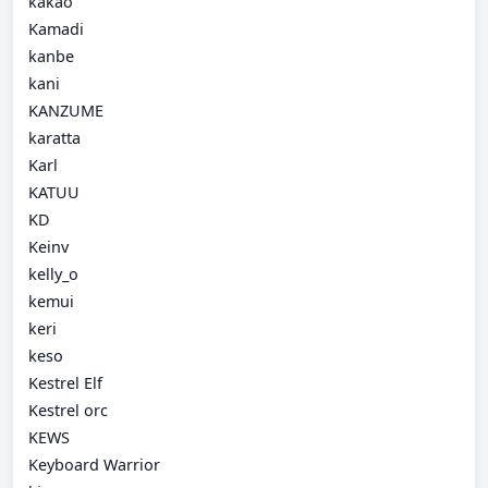
kakao
Kamadi
kanbe
kani
KANZUME
karatta
Karl
KATUU
KD
Keinv
kelly_o
kemui
keri
keso
Kestrel Elf
Kestrel orc
KEWS
Keyboard Warrior