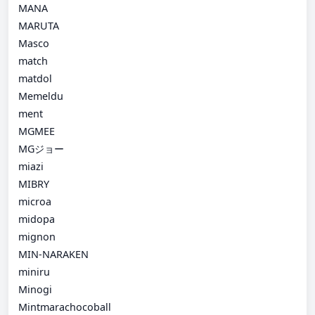
MANA
MARUTA
Masco
match
matdol
Memeldu
ment
MGMEE
MGジョー
miazi
MIBRY
microa
midopa
mignon
MIN-NARAKEN
miniru
Minogi
Mintmarachocoball