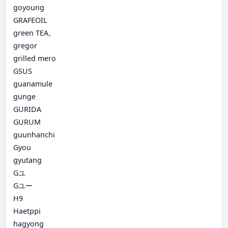
goyoung
GRAFEOIL
green TEA。
gregor
grilled mero
GSUS
guanamule
gunge
GURIDA
GURUM
guunhanchi
Gyou
gyutang
Gユ
Gユー
H9
Haetppi
hagyong