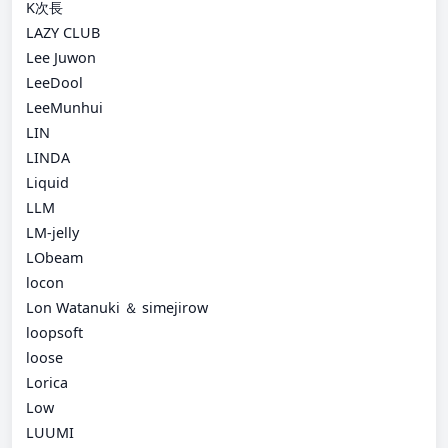
K次長
LAZY CLUB
Lee Juwon
LeeDool
LeeMunhui
LIN
LINDA
Liquid
LLM
LM-jelly
LObeam
locon
Lon Watanuki ＆ simejirow
loopsoft
loose
Lorica
Low
LUUMI