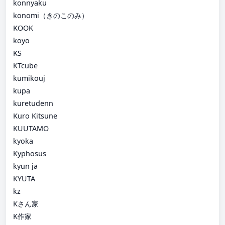
konnyaku
konomi（きのこのみ）
KOOK
koyo
KS
KTcube
kumikouj
kupa
kuretudenn
Kuro Kitsune
KUUTAMO
kyoka
Kyphosus
kyun ja
KYUTA
kz
Kさん家
K作家