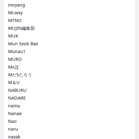
moyang
Mr.way
MTNO
MUJIN編集部
MUK
Mun Seok Bae
Munau1
MURO
Mx2J
MだSたろう
M＆U
NABURU
NADARE
nama
Nanae
Nao
naru
nayak