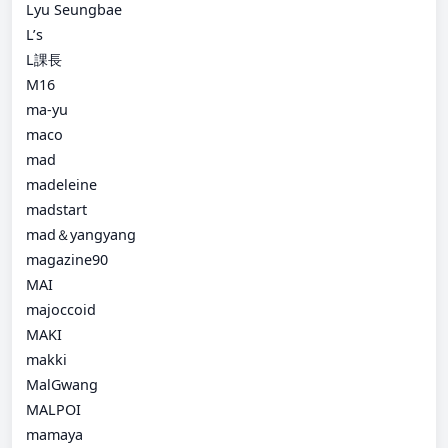
Lyu Seungbae
L’s
L課長
M16
ma-yu
maco
mad
madeleine
madstart
mad＆yangyang
magazine90
MAI
majoccoid
MAKI
makki
MalGwang
MALPOI
mamaya