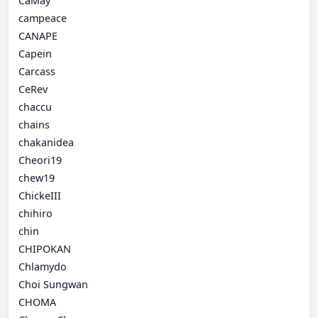
CaMay
campeace
CANAPE
Capein
Carcass
CeRev
chaccu
chains
chakanidea
Cheori19
chew19
ChickeIII
chihiro
chin
CHIPOKAN
Chlamydo
Choi Sungwan
CHOMA