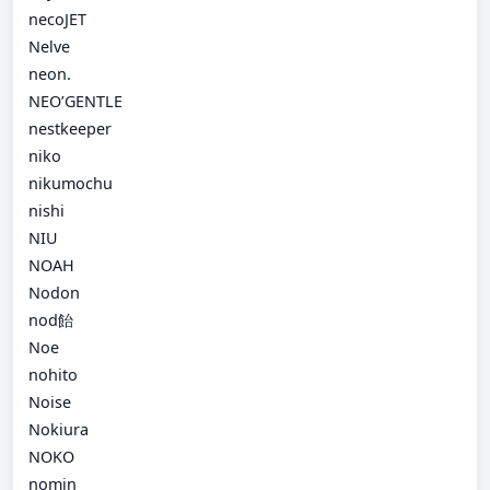
necoJET
Nelve
neon.
NEO’GENTLE
nestkeeper
niko
nikumochu
nishi
NIU
NOAH
Nodon
nod飴
Noe
nohito
Noise
Nokiura
NOKO
nomin