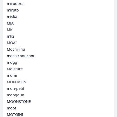
mirudora
miruto
miska
MJA
MK
mk2
MOAI
Mochi_inu
moco chouchou
mogg
Moisture
momi
MON-MON
mon-petit
monggun
MOONSTONE
moot
MOTGINI