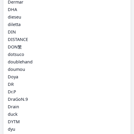
Dermar
DHA
dieseu
diletta
DIN
DISTANCE
DON繁
dotsuco
doublehand
doumou
Doya
DR
Dr.P
DraGoN.9
Drain
duck
DYTM
dyu