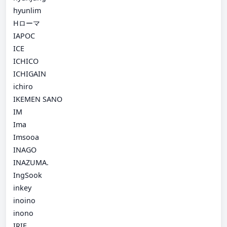
hyunlim
Hローマ
IAPOC
ICE
ICHICO
ICHIGAIN
ichiro
IKEMEN SANO
IM
Ima
Imsooa
INAGO
INAZUMA.
IngSook
inkey
inoino
inono
IRIE