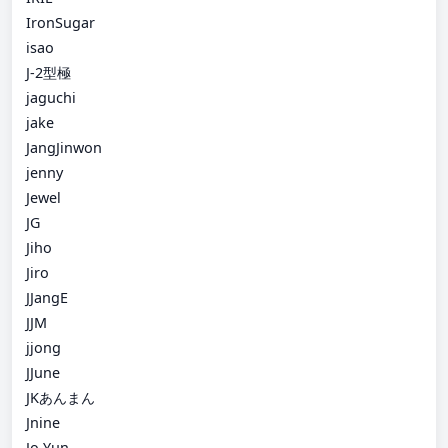
IronSugar
isao
J-2型極
jaguchi
jake
JangJinwon
jenny
Jewel
JG
Jiho
Jiro
JJangE
JJM
jjong
JJune
JKあんまん
Jnine
Jo Yun