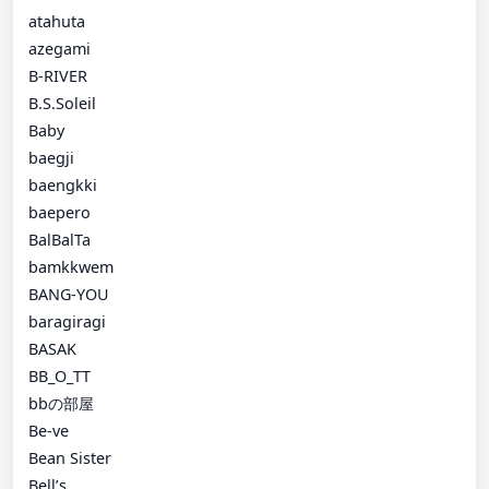
atahuta
azegami
B-RIVER
B.S.Soleil
Baby
baegji
baengkki
baepero
BalBalTa
bamkkwem
BANG-YOU
baragiragi
BASAK
BB_O_TT
bbの部屋
Be-ve
Bean Sister
Bell’s