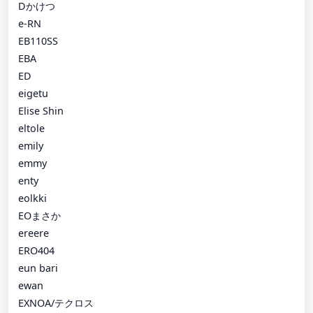
Dかけつ
e-RN
EB110SS
EBA
ED
eigetu
Elise Shin
eltole
emily
emmy
enty
eolkki
EOまさか
ereere
ERO404
eun bari
ewan
EXNOA/テクロス