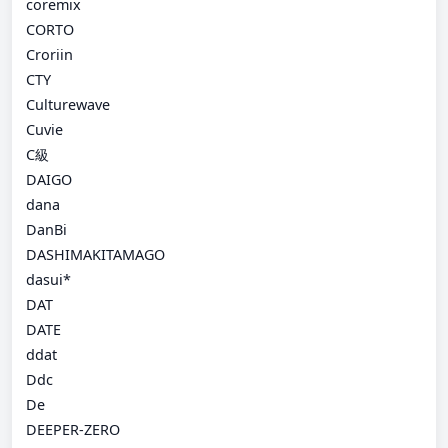
coremix
CORTO
Croriin
CTY
Culturewave
Cuvie
C級
DAIGO
dana
DanBi
DASHIMAKITAMAGO
dasui*
DAT
DATE
ddat
Ddc
De
DEEPER-ZERO