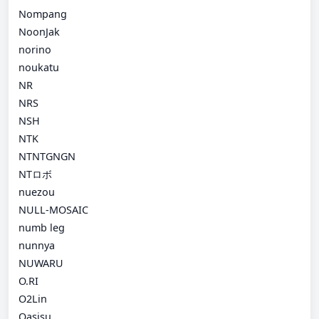
Nompang
NoonJak
norino
noukatu
NR
NRS
NSH
NTK
NTNTGNGN
NTロボ
nuezou
NULL-MOSAIC
numb leg
nunnya
NUWARU
O.RI
O2Lin
Oasisu