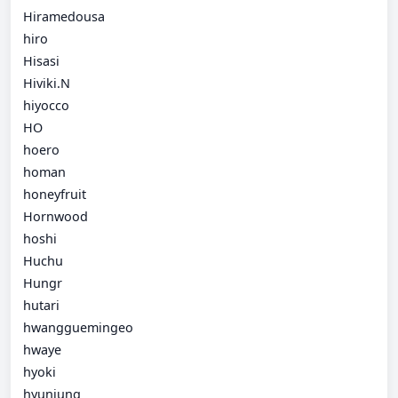
Hiramedousa
hiro
Hisasi
Hiviki.N
hiyocco
HO
hoero
homan
honeyfruit
Hornwood
hoshi
Huchu
Hungr
hutari
hwangguemingeo
hwaye
hyoki
hyunjung