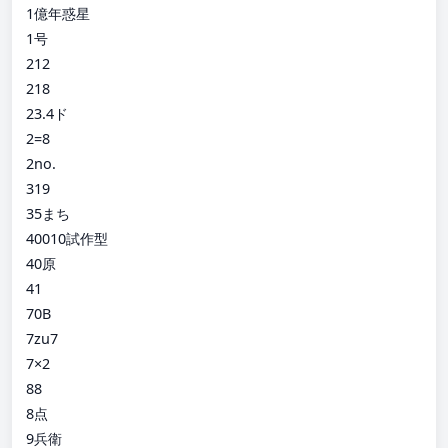
1億年惑星
1号
212
218
23.4ド
2=8
2no.
319
35まち
40010試作型
40原
41
70B
7zu7
7×2
88
8点
9兵衛