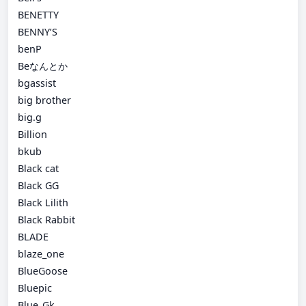
BENETTY
BENNY’S
benP
Beなんとか
bgassist
big brother
big.g
Billion
bkub
Black cat
Black GG
Black Lilith
Black Rabbit
BLADE
blaze_one
BlueGoose
Bluepic
Blue_Gk