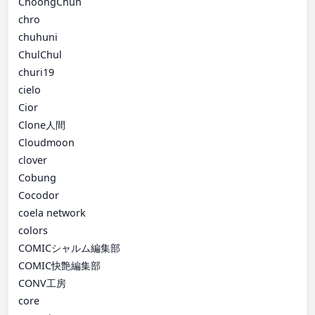
ChoongChun
chro
chuhuni
ChulChul
churi19
cielo
Cior
Clone人間
Cloudmoon
clover
Cobung
Cocodor
coela network
colors
COMICシャルム編集部
COMIC快艶編集部
CONV工房
core