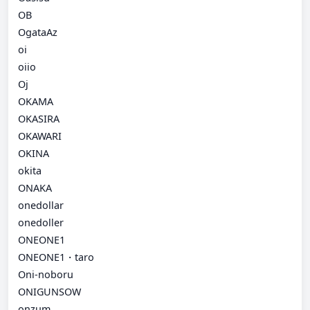
OB
OgataAz
oi
oiio
Oj
OKAMA
OKASIRA
OKAWARI
OKINA
okita
ONAKA
onedollar
onedoller
ONEONE1
ONEONE1・taro
Oni-noboru
ONIGUNSOW
onzum