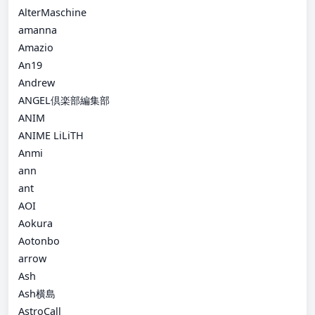
AlterMaschine
amanna
Amazio
An19
Andrew
ANGEL倶楽部編集部
ANIM
ANIME LiLiTH
Anmi
ann
ant
AOI
Aokura
Aotonbo
arrow
Ash
Ash横島
AstroCall