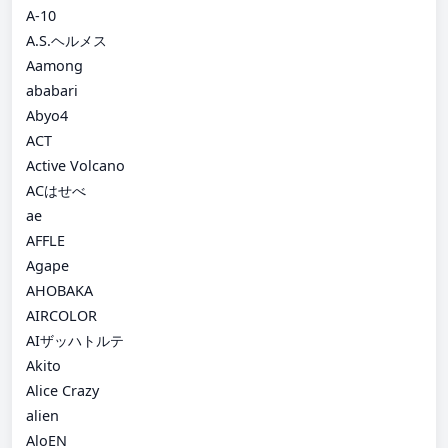
A-10
A.S.ヘルメス
Aamong
ababari
Abyo4
ACT
Active Volcano
ACはせべ
ae
AFFLE
Agape
AHOBAKA
AIRCOLOR
AIザッハトルテ
Akito
Alice Crazy
alien
AloEN