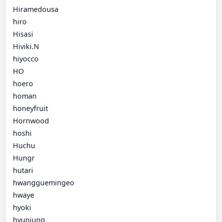
Hiramedousa
hiro
Hisasi
Hiviki.N
hiyocco
HO
hoero
homan
honeyfruit
Hornwood
hoshi
Huchu
Hungr
hutari
hwangguemingeo
hwaye
hyoki
hyunjung