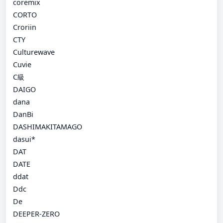
coremix
CORTO
Croriin
CTY
Culturewave
Cuvie
C級
DAIGO
dana
DanBi
DASHIMAKITAMAGO
dasui*
DAT
DATE
ddat
Ddc
De
DEEPER-ZERO