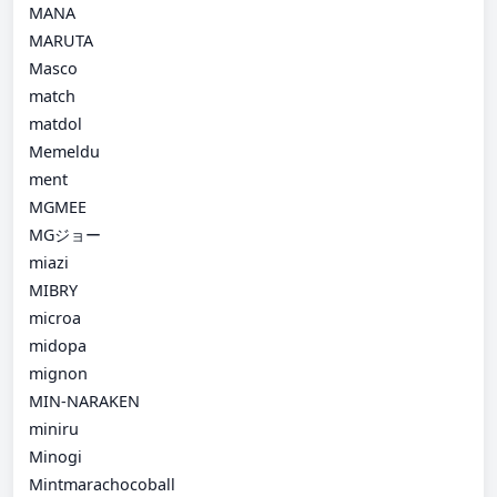
MANA
MARUTA
Masco
match
matdol
Memeldu
ment
MGMEE
MGジョー
miazi
MIBRY
microa
midopa
mignon
MIN-NARAKEN
miniru
Minogi
Mintmarachocoball