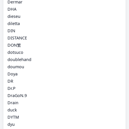
Dermar
DHA
dieseu
diletta
DIN
DISTANCE
DON繁
dotsuco
doublehand
doumou
Doya
DR
Dr.P
DraGoN.9
Drain
duck
DYTM
dyu