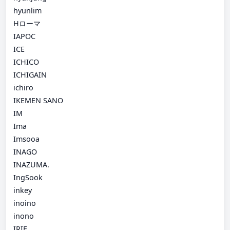
hyunlim
Hローマ
IAPOC
ICE
ICHICO
ICHIGAIN
ichiro
IKEMEN SANO
IM
Ima
Imsooa
INAGO
INAZUMA.
IngSook
inkey
inoino
inono
IRIE