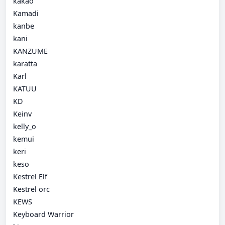
kakao
Kamadi
kanbe
kani
KANZUME
karatta
Karl
KATUU
KD
Keinv
kelly_o
kemui
keri
keso
Kestrel Elf
Kestrel orc
KEWS
Keyboard Warrior