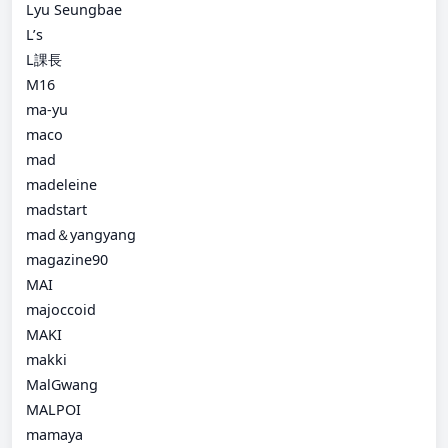
Lyu Seungbae
L’s
L課長
M16
ma-yu
maco
mad
madeleine
madstart
mad＆yangyang
magazine90
MAI
majoccoid
MAKI
makki
MalGwang
MALPOI
mamaya