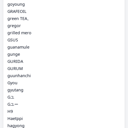
goyoung
GRAFEOIL
green TEA。
gregor
grilled mero
GSUS
guanamule
gunge
GURIDA
GURUM
guunhanchi
Gyou
gyutang
Gユ
Gユー
H9
Haetppi
hagyong