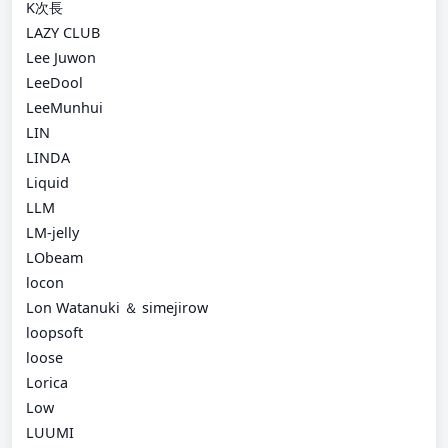
K次長
LAZY CLUB
Lee Juwon
LeeDool
LeeMunhui
LIN
LINDA
Liquid
LLM
LM-jelly
LObeam
locon
Lon Watanuki ＆ simejirow
loopsoft
loose
Lorica
Low
LUUMI