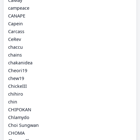
CaMay
campeace
CANAPE
Capein
Carcass
CeRev
chaccu
chains
chakanidea
Cheori19
chew19
ChickeIII
chihiro
chin
CHIPOKAN
Chlamydo
Choi Sungwan
CHOMA