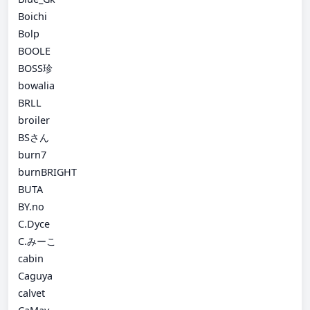
Boichi
Bolp
BOOLE
BOSS珍
bowalia
BRLL
broiler
BSさん
burn7
burnBRIGHT
BUTA
BY.no
C.Dyce
C.みーこ
cabin
Caguya
calvet