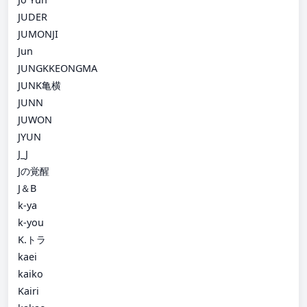
JUDER
JUMONJI
Jun
JUNGKKEONGMA
JUNK亀横
JUNN
JUWON
JYUN
J_J
Jの覚醒
J＆B
k-ya
k-you
K.トラ
kaei
kaiko
Kairi