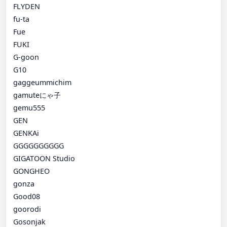
FLYDEN
fu-ta
Fue
FUKI
G-goon
G10
gaggeummichim
gamuteにゃ子
gemu555
GEN
GENKAi
GGGGGGGGGG
GIGATOON Studio
GONGHEO
gonza
Good08
goorodi
Gosonjak