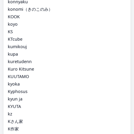
konnyaku
konomi（きのこのみ）
KOOK
koyo
KS
KTcube
kumikouj
kupa
kuretudenn
Kuro Kitsune
KUUTAMO
kyoka
Kyphosus
kyun ja
KYUTA
kz
Kさん家
K作家