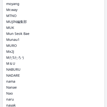
moyang
Mr.way
MTNO
MUJIN編集部
MUK
Mun Seok Bae
Munau1
MURO
Mx2J
MだSたろう
M＆U
NABURU
NADARE
nama
Nanae
Nao
naru
nayak