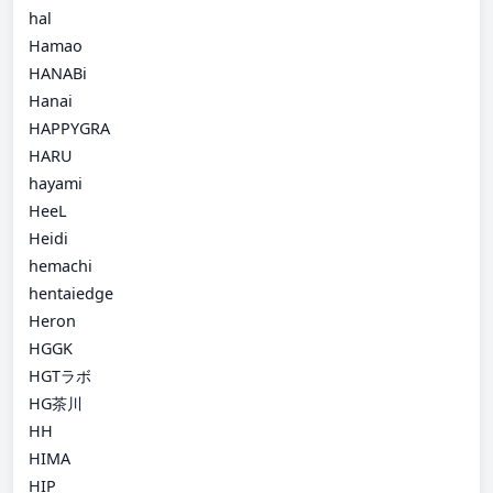
hal
Hamao
HANABi
Hanai
HAPPYGRA
HARU
hayami
HeeL
Heidi
hemachi
hentaiedge
Heron
HGGK
HGTラボ
HG茶川
HH
HIMA
HIP