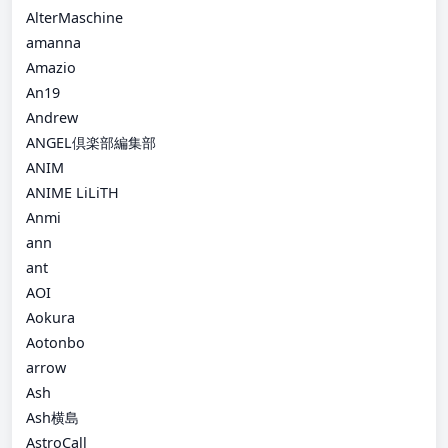
AlterMaschine
amanna
Amazio
An19
Andrew
ANGEL倶楽部編集部
ANIM
ANIME LiLiTH
Anmi
ann
ant
AOI
Aokura
Aotonbo
arrow
Ash
Ash横島
AstroCall