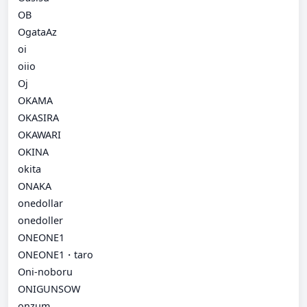
OB
OgataAz
oi
oiio
Oj
OKAMA
OKASIRA
OKAWARI
OKINA
okita
ONAKA
onedollar
onedoller
ONEONE1
ONEONE1・taro
Oni-noboru
ONIGUNSOW
onzum