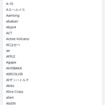
A-10
A.S.ヘルメス
Aamong
ababari
Abyo4
ACT
Active Volcano
ACはせべ
ae
AFFLE
Agape
AHOBAKA
AIRCOLOR
AIザッハトルテ
Akito
Alice Crazy
alien
AloEN