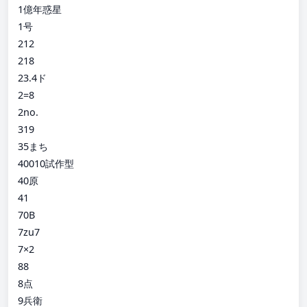
1億年惑星
1号
212
218
23.4ド
2=8
2no.
319
35まち
40010試作型
40原
41
70B
7zu7
7×2
88
8点
9兵衛