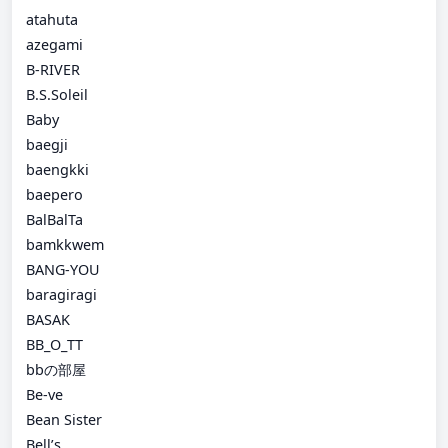
atahuta
azegami
B-RIVER
B.S.Soleil
Baby
baegji
baengkki
baepero
BalBalTa
bamkkwem
BANG-YOU
baragiragi
BASAK
BB_O_TT
bbの部屋
Be-ve
Bean Sister
Bell’s