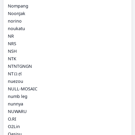
Nompang
NoonJak
norino
noukatu
NR
NRS
NSH
NTK
NTNTGNGN
NTロボ
nuezou
NULL-MOSAIC
numb leg
nunnya
NUWARU
O.RI
O2Lin
Oasisu