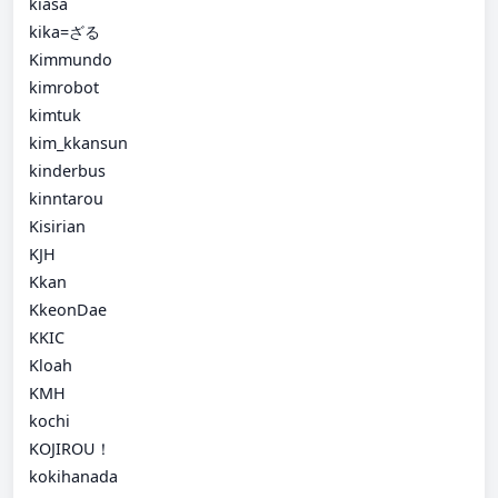
kiasa
kika=ざる
Kimmundo
kimrobot
kimtuk
kim_kkansun
kinderbus
kinntarou
Kisirian
KJH
Kkan
KkeonDae
KKIC
Kloah
KMH
kochi
KOJIROU！
kokihanada