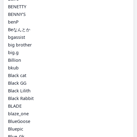
BENETTY
BENNY’S
benP
Beなんとか
bgassist
big brother
big.g
Billion
bkub
Black cat
Black GG
Black Lilith
Black Rabbit
BLADE
blaze_one
BlueGoose
Bluepic
Blue_Gk