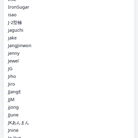
IronSugar
isao
J-2型極
jaguchi
jake
JangJinwon
jenny
Jewel
JG
Jiho
Jiro
JJangE
JJM
jjong
JJune
JKあんまん
Jnine
Jo Yun