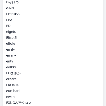
Dかけつ
e-RN
EB110SS
EBA
ED
eigetu
Elise Shin
eltole
emily
emmy
enty
eolkki
EOまさか
ereere
ERO404
eun bari
ewan
EXNOA/テクロス