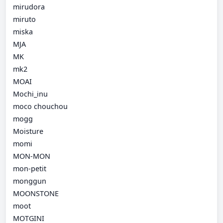
mirudora
miruto
miska
MJA
MK
mk2
MOAI
Mochi_inu
moco chouchou
mogg
Moisture
momi
MON-MON
mon-petit
monggun
MOONSTONE
moot
MOTGINI