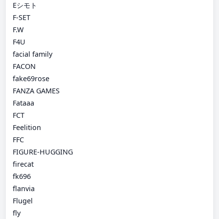
Eシモト
F-SET
F.W
F4U
facial family
FACON
fake69rose
FANZA GAMES
Fataaa
FCT
Feelition
FFC
FIGURE-HUGGING
firecat
fk696
flanvia
Flugel
fly