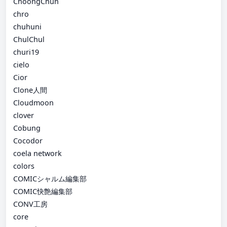
ChoongChun
chro
chuhuni
ChulChul
churi19
cielo
Cior
Clone人間
Cloudmoon
clover
Cobung
Cocodor
coela network
colors
COMICシャルム編集部
COMIC快艶編集部
CONV工房
core