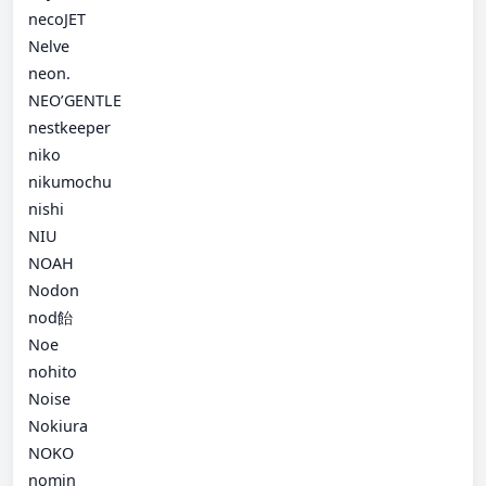
necoJET
Nelve
neon.
NEO’GENTLE
nestkeeper
niko
nikumochu
nishi
NIU
NOAH
Nodon
nod飴
Noe
nohito
Noise
Nokiura
NOKO
nomin