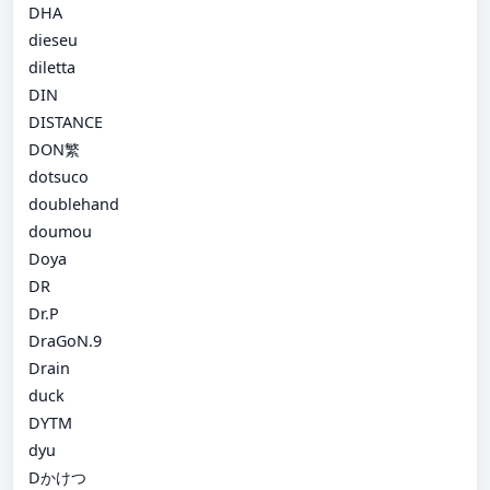
DHA
dieseu
diletta
DIN
DISTANCE
DON繁
dotsuco
doublehand
doumou
Doya
DR
Dr.P
DraGoN.9
Drain
duck
DYTM
dyu
Dかけつ