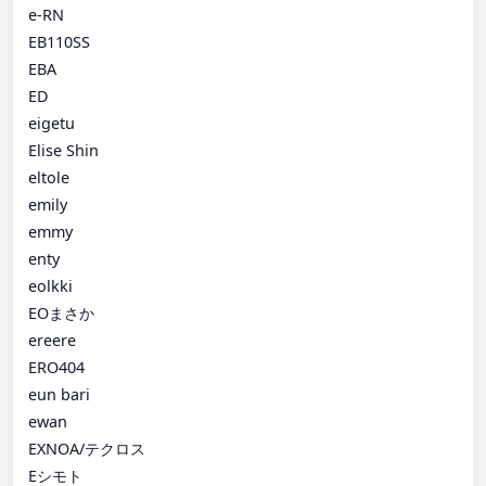
e-RN
EB110SS
EBA
ED
eigetu
Elise Shin
eltole
emily
emmy
enty
eolkki
EOまさか
ereere
ERO404
eun bari
ewan
EXNOA/テクロス
Eシモト