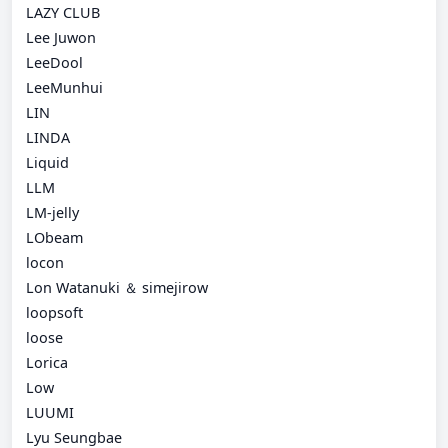
LAZY CLUB
Lee Juwon
LeeDool
LeeMunhui
LIN
LINDA
Liquid
LLM
LM-jelly
LObeam
locon
Lon Watanuki ＆ simejirow
loopsoft
loose
Lorica
Low
LUUMI
Lyu Seungbae