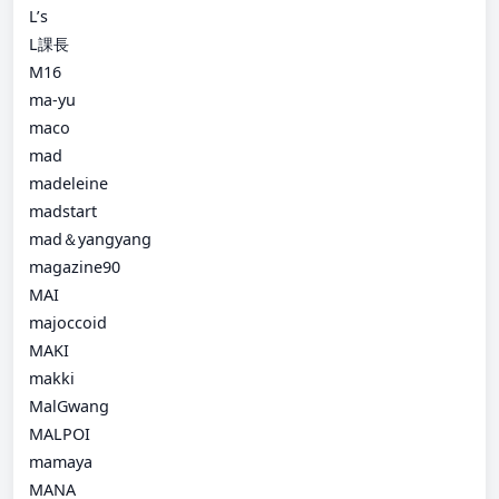
L’s
L課長
M16
ma-yu
maco
mad
madeleine
madstart
mad＆yangyang
magazine90
MAI
majoccoid
MAKI
makki
MalGwang
MALPOI
mamaya
MANA