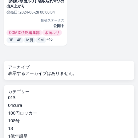
【拘束×水面ルリ】寝取られマゾの
出来上がり
発売日:
2024-08-28 00:00:04
投稿ステータス
公開中
COMIC快艶編集部
水面ルリ
+46
3P・4P
M男
SM
アーカイブ
表示するアーカイブはありません。
カテゴリー
013
04cura
100円ロッカー
108号
13
1億年惑星