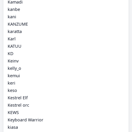
Kamadi
kanbe
kani
KANZUME
karatta
Karl
KATUU
KD
Keinv
kelly_o
kemui
keri
keso
Kestrel Elf
Kestrel orc
KEWS
Keyboard Warrior
kiasa