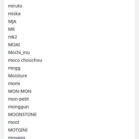
miruto
miska
MJA
MK
mk2
MOAI
Mochi_inu
moco chouchou
mogg
Moisture
momi
MON-MON
mon-petit
monggun
MOONSTONE
moot
MOTGINI
moyang