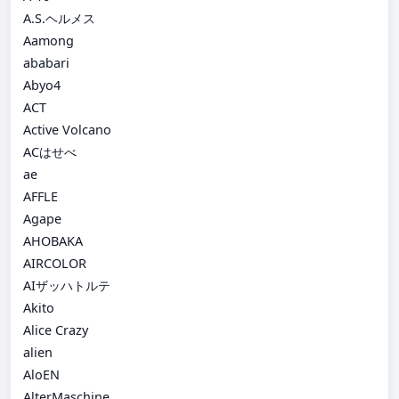
A.S.ヘルメス
Aamong
ababari
Abyo4
ACT
Active Volcano
ACはせべ
ae
AFFLE
Agape
AHOBAKA
AIRCOLOR
AIザッハトルテ
Akito
Alice Crazy
alien
AloEN
AlterMaschine