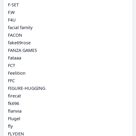
F-SET
F.W
F4U
facial family
FACON
fake69rose
FANZA GAMES
Fataaa
FCT
Feelition
FFC
FIGURE-HUGGING
firecat
fk696
flanvia
Flugel
fly
FLYDEN