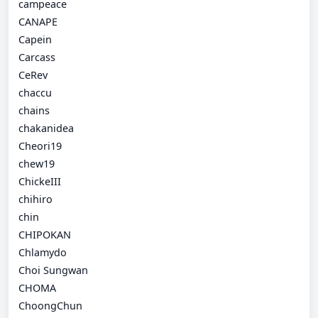
campeace
CANAPE
Capein
Carcass
CeRev
chaccu
chains
chakanidea
Cheori19
chew19
ChickeIII
chihiro
chin
CHIPOKAN
Chlamydo
Choi Sungwan
CHOMA
ChoongChun