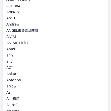
amanna
Amazio
An19
Andrew
ANGEL倶楽部編集部
ANIM
ANIME LiLiTH
Anmi
ann
ant
AOI
Aokura
Aotonbo
arrow
Ash
Ash横島
AstroCall
atahuta