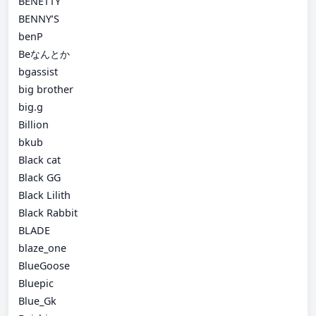
BENETTY
BENNY’S
benP
Beなんとか
bgassist
big brother
big.g
Billion
bkub
Black cat
Black GG
Black Lilith
Black Rabbit
BLADE
blaze_one
BlueGoose
Bluepic
Blue_Gk