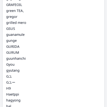
GRAFEOIL
green TEA。
gregor
grilled mero
GSUS
guanamule
gunge
GURIDA
GURUM
guunhanchi
Gyou
gyutang
Gユ
Gユー
H9
Haetppi
hagyong
hal