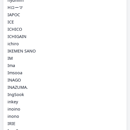
hyunlim
Hローマ
IAPOC
ICE
ICHICO
ICHIGAIN
ichiro
IKEMEN SANO
IM
Ima
Imsooa
INAGO
INAZUMA.
IngSook
inkey
inoino
inono
IRIE