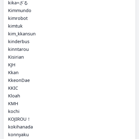
kika=ざる
Kimmundo
kimrobot
kimtuk
kim_kkansun
kinderbus
kinntarou
Kisirian
KJH
Kkan
KkeonDae
KKIC
Kloah
KMH
kochi
KOJIROU！
kokihanada
konnyaku