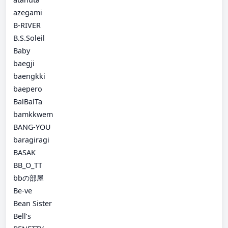
azegami
B-RIVER
B.S.Soleil
Baby
baegji
baengkki
baepero
BalBalTa
bamkkwem
BANG-YOU
baragiragi
BASAK
BB_O_TT
bbの部屋
Be-ve
Bean Sister
Bell’s