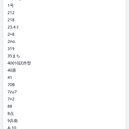
1号
212
218
23.4ド
2=8
2no.
319
35まち
40010試作型
40原
41
70B
7zu7
7×2
88
8点
9兵衛
A-10