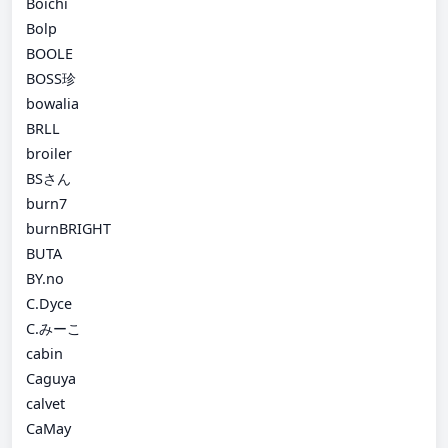
Boichi
Bolp
BOOLE
BOSS珍
bowalia
BRLL
broiler
BSさん
burn7
burnBRIGHT
BUTA
BY.no
C.Dyce
C.みーこ
cabin
Caguya
calvet
CaMay