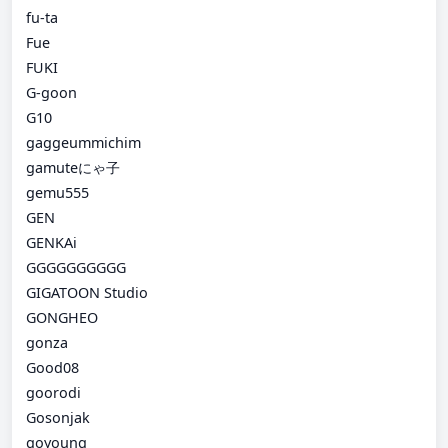
fu-ta
Fue
FUKI
G-goon
G10
gaggeummichim
gamuteにゃ子
gemu555
GEN
GENKAi
GGGGGGGGGG
GIGATOON Studio
GONGHEO
gonza
Good08
goorodi
Gosonjak
goyoung