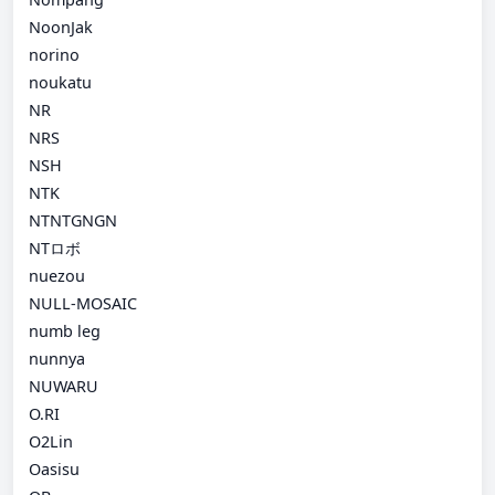
NoonJak
norino
noukatu
NR
NRS
NSH
NTK
NTNTGNGN
NTロボ
nuezou
NULL-MOSAIC
numb leg
nunnya
NUWARU
O.RI
O2Lin
Oasisu