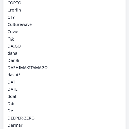
CORTO
Croriin
CTY
Culturewave
Cuvie
C級
DAIGO
dana
DanBi
DASHIMAKITAMAGO
dasui*
DAT
DATE
ddat
Ddc
De
DEEPER-ZERO
Dermar