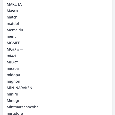
MARUTA
Masco
match
matdol
Memeldu
ment
MGMEE
MGジョー
miazi
MIBRY
microa
midopa
mignon
MIN-NARAKEN
miniru
Minogi
Mintmarachocoball
mirudora