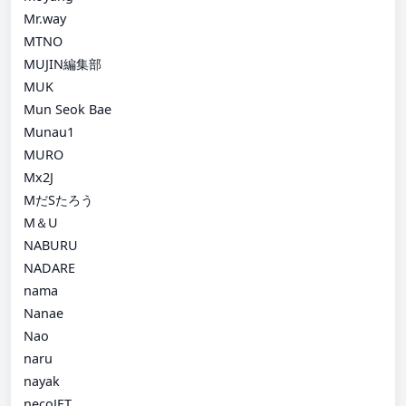
Mr.way
MTNO
MUJIN編集部
MUK
Mun Seok Bae
Munau1
MURO
Mx2J
MだSたろう
M＆U
NABURU
NADARE
nama
Nanae
Nao
naru
nayak
necoJET