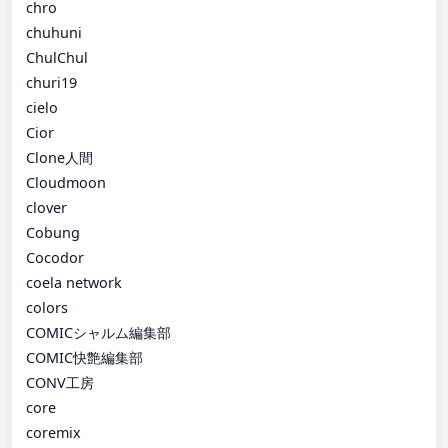
chro
chuhuni
ChulChul
churi19
cielo
Cior
Clone人間
Cloudmoon
clover
Cobung
Cocodor
coela network
colors
COMICシャルム編集部
COMIC快艶編集部
CONV工房
core
coremix