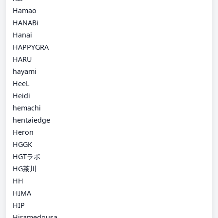
Hamao
HANABi
Hanai
HAPPYGRA
HARU
hayami
HeeL
Heidi
hemachi
hentaiedge
Heron
HGGK
HGTラボ
HG茶川
HH
HIMA
HIP
Hiramedousa