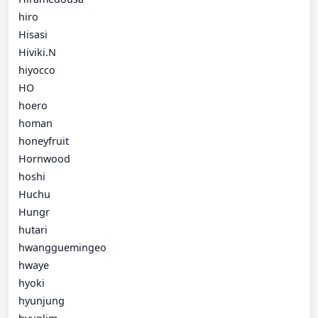
hiro
Hisasi
Hiviki.N
hiyocco
HO
hoero
homan
honeyfruit
Hornwood
hoshi
Huchu
Hungr
hutari
hwangguemingeo
hwaye
hyoki
hyunjung