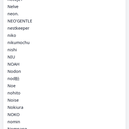
Nelve
neon.
NEO’GENTLE
nestkeeper
niko
nikumochu
nishi
NIU
NOAH
Nodon
nod飴
Noe
nohito
Noise
Nokiura
NOKO
nomin
Nompang