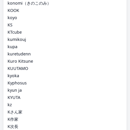
konomi（きのこのみ）
KOOK
koyo
KS
KTcube
kumikouj
kupa
kuretudenn
Kuro Kitsune
KUUTAMO
kyoka
Kyphosus
kyun ja
KYUTA
kz
Kさん家
K作家
K次長