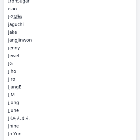
IronSugar
isao
J-2型極
jaguchi
jake
JangJinwon
jenny
Jewel
JG
Jiho
Jiro
JJangE
JJM
jjong
JJune
JKあんまん
Jnine
Jo Yun