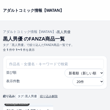
アダルトコミック情報【WATAN】
アダルトコミック情報【WATAN】
›
黒人男優
黒人男優 のFANZA商品一覧
タグ「黒人男優」で絞り込んだFANZA商品一覧です。
全
1
件中
1〜1
件を表示
並び順
表示件数
絞り込み:
タグ: 黒人男優
絞り込み解除
b092agwrk02864