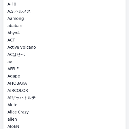
A-10
A.S.ヘルメス
Aamong
ababari
Abyo4
ACT
Active Volcano
ACはせべ
ae
AFFLE
Agape
AHOBAKA
AIRCOLOR
AIザッハトルテ
Akito
Alice Crazy
alien
AloEN