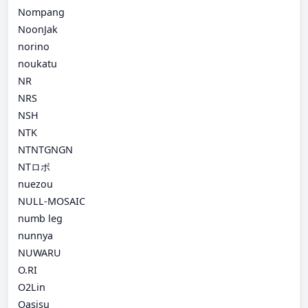
Nompang
NoonJak
norino
noukatu
NR
NRS
NSH
NTK
NTNTGNGN
NTロボ
nuezou
NULL-MOSAIC
numb leg
nunnya
NUWARU
O.RI
O2Lin
Oasisu