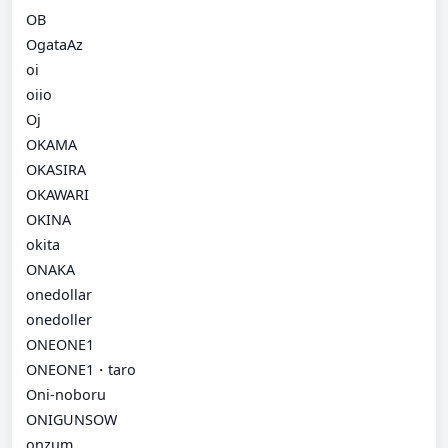
OB
OgataAz
oi
oiio
Oj
OKAMA
OKASIRA
OKAWARI
OKINA
okita
ONAKA
onedollar
onedoller
ONEONE1
ONEONE1・taro
Oni-noboru
ONIGUNSOW
onzum