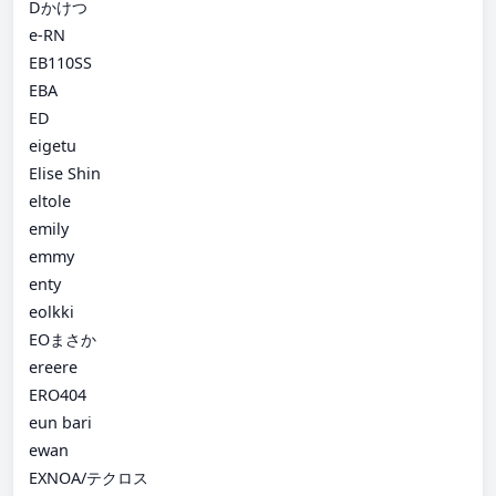
Dかけつ
e-RN
EB110SS
EBA
ED
eigetu
Elise Shin
eltole
emily
emmy
enty
eolkki
EOまさか
ereere
ERO404
eun bari
ewan
EXNOA/テクロス