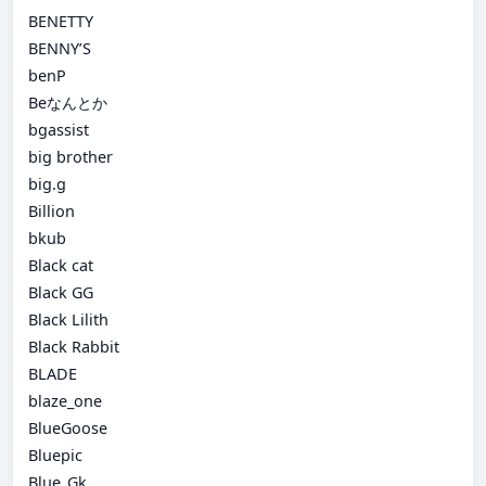
BENETTY
BENNY’S
benP
Beなんとか
bgassist
big brother
big.g
Billion
bkub
Black cat
Black GG
Black Lilith
Black Rabbit
BLADE
blaze_one
BlueGoose
Bluepic
Blue_Gk