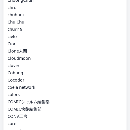
ChoongChun
chro
chuhuni
ChulChul
churi19
cielo
Cior
Clone人間
Cloudmoon
clover
Cobung
Cocodor
coela network
colors
COMICシャルム編集部
COMIC快艶編集部
CONV工房
core