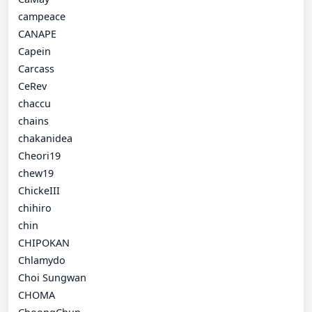
campeace
CANAPE
Capein
Carcass
CeRev
chaccu
chains
chakanidea
Cheori19
chew19
ChickeIII
chihiro
chin
CHIPOKAN
Chlamydo
Choi Sungwan
CHOMA