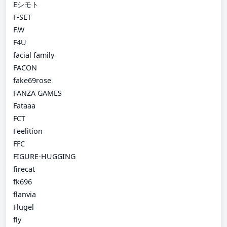
Eシモト
F-SET
F.W
F4U
facial family
FACON
fake69rose
FANZA GAMES
Fataaa
FCT
Feelition
FFC
FIGURE-HUGGING
firecat
fk696
flanvia
Flugel
fly