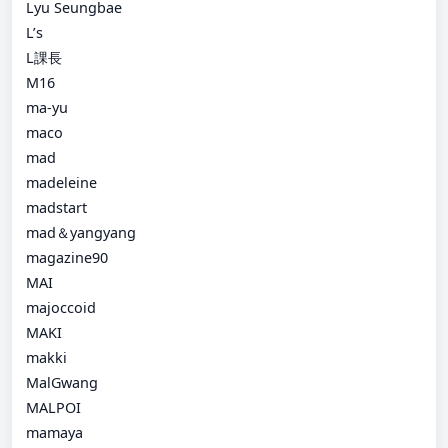
Lyu Seungbae
L’s
L課長
M16
ma-yu
maco
mad
madeleine
madstart
mad＆yangyang
magazine90
MAI
majoccoid
MAKI
makki
MalGwang
MALPOI
mamaya