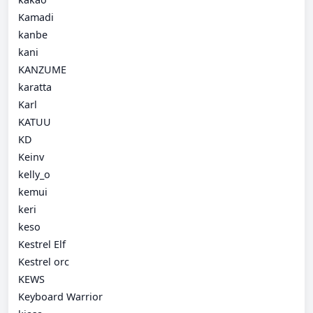
Kamadi
kanbe
kani
KANZUME
karatta
Karl
KATUU
KD
Keinv
kelly_o
kemui
keri
keso
Kestrel Elf
Kestrel orc
KEWS
Keyboard Warrior