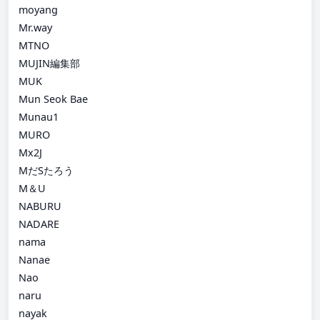
moyang
Mr.way
MTNO
MUJIN編集部
MUK
Mun Seok Bae
Munau1
MURO
Mx2J
MだSたろう
M＆U
NABURU
NADARE
nama
Nanae
Nao
naru
nayak