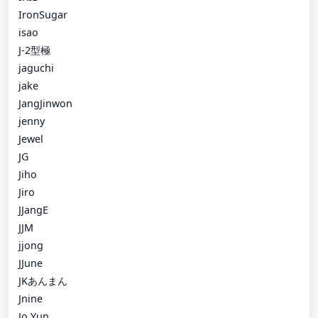
IronSugar
isao
J-2型極
jaguchi
jake
JangJinwon
jenny
Jewel
JG
Jiho
Jiro
JJangE
JJM
jjong
JJune
JKあんまん
Jnine
Jo Yun