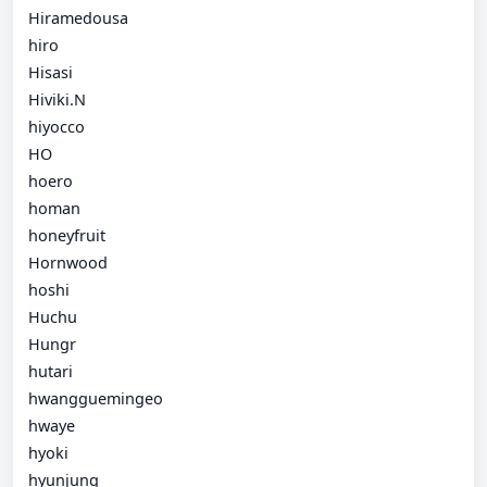
Hiramedousa
hiro
Hisasi
Hiviki.N
hiyocco
HO
hoero
homan
honeyfruit
Hornwood
hoshi
Huchu
Hungr
hutari
hwangguemingeo
hwaye
hyoki
hyunjung