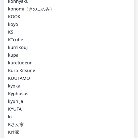
konnyaku
konomi（きのこのみ）
KOOK
koyo
KS
KTcube
kumikouj
kupa
kuretudenn
Kuro Kitsune
KUUTAMO
kyoka
Kyphosus
kyun ja
KYUTA
kz
Kさん家
K作家