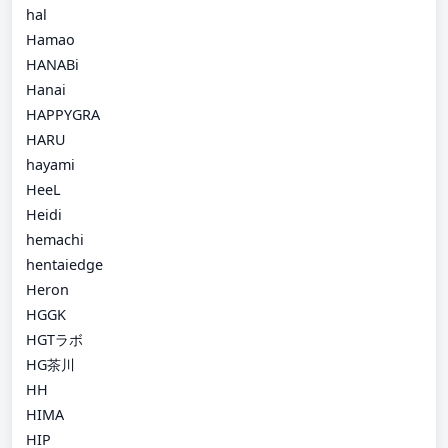
hal
Hamao
HANABi
Hanai
HAPPYGRA
HARU
hayami
HeeL
Heidi
hemachi
hentaiedge
Heron
HGGK
HGTラボ
HG茶川
HH
HIMA
HIP