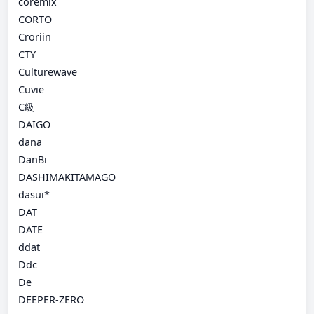
coremix
CORTO
Croriin
CTY
Culturewave
Cuvie
C級
DAIGO
dana
DanBi
DASHIMAKITAMAGO
dasui*
DAT
DATE
ddat
Ddc
De
DEEPER-ZERO