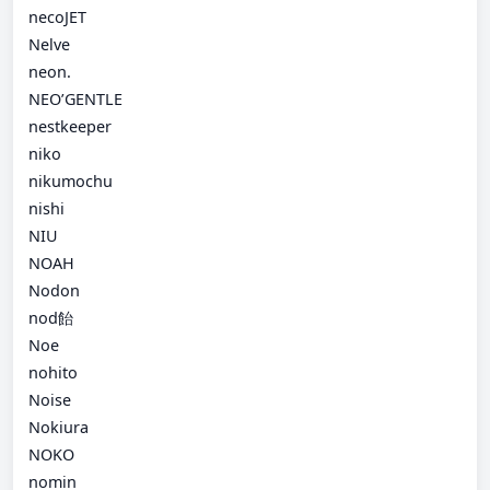
necoJET
Nelve
neon.
NEO’GENTLE
nestkeeper
niko
nikumochu
nishi
NIU
NOAH
Nodon
nod飴
Noe
nohito
Noise
Nokiura
NOKO
nomin