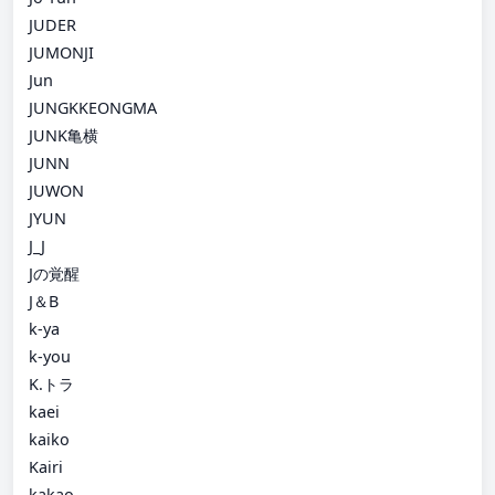
JUDER
JUMONJI
Jun
JUNGKKEONGMA
JUNK亀横
JUNN
JUWON
JYUN
J_J
Jの覚醒
J＆B
k-ya
k-you
K.トラ
kaei
kaiko
Kairi
kakao