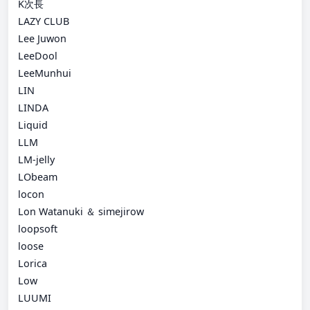
K次長
LAZY CLUB
Lee Juwon
LeeDool
LeeMunhui
LIN
LINDA
Liquid
LLM
LM-jelly
LObeam
locon
Lon Watanuki ＆ simejirow
loopsoft
loose
Lorica
Low
LUUMI