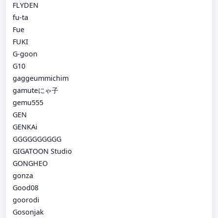
FLYDEN
fu-ta
Fue
FUKI
G-goon
G10
gaggeummichim
gamuteにゃ子
gemu555
GEN
GENKAi
GGGGGGGGGG
GIGATOON Studio
GONGHEO
gonza
Good08
goorodi
Gosonjak