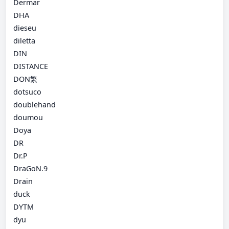
Dermar
DHA
dieseu
diletta
DIN
DISTANCE
DON繁
dotsuco
doublehand
doumou
Doya
DR
Dr.P
DraGoN.9
Drain
duck
DYTM
dyu