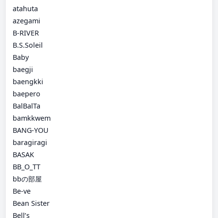
atahuta
azegami
B-RIVER
B.S.Soleil
Baby
baegji
baengkki
baepero
BalBalTa
bamkkwem
BANG-YOU
baragiragi
BASAK
BB_O_TT
bbの部屋
Be-ve
Bean Sister
Bell’s