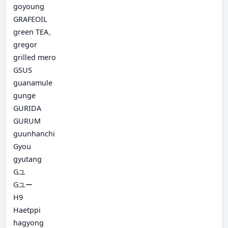
goyoung
GRAFEOIL
green TEA。
gregor
grilled mero
GSUS
guanamule
gunge
GURIDA
GURUM
guunhanchi
Gyou
gyutang
Gユ
Gユー
H9
Haetppi
hagyong