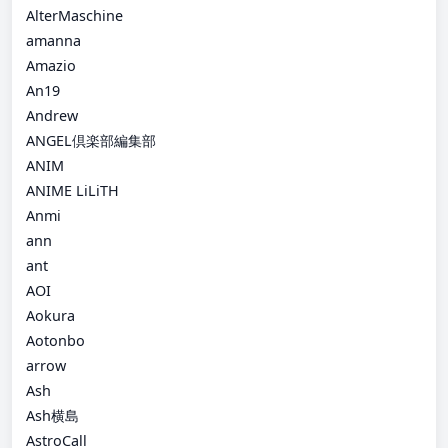
AlterMaschine
amanna
Amazio
An19
Andrew
ANGEL倶楽部編集部
ANIM
ANIME LiLiTH
Anmi
ann
ant
AOI
Aokura
Aotonbo
arrow
Ash
Ash横島
AstroCall