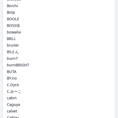
Boichi
Bolp
BOOLE
BOSS珍
bowalia
BRLL
broiler
BSさん
burn7
burnBRIGHT
BUTA
BY.no
C.Dyce
C.みーこ
cabin
Caguya
calvet
CaMay