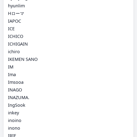
hyunlim
Hローマ
IAPOC
ICE
ICHICO
ICHIGAIN
ichiro
IKEMEN SANO
IM
Ima
Imsooa
INAGO
INAZUMA.
IngSook
inkey
inoino
inono
IRIE