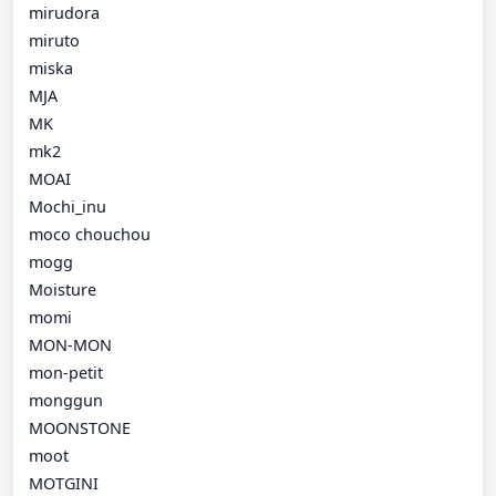
mirudora
miruto
miska
MJA
MK
mk2
MOAI
Mochi_inu
moco chouchou
mogg
Moisture
momi
MON-MON
mon-petit
monggun
MOONSTONE
moot
MOTGINI