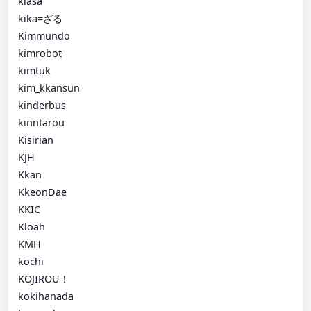
kiasa
kika=ざる
Kimmundo
kimrobot
kimtuk
kim_kkansun
kinderbus
kinntarou
Kisirian
KJH
Kkan
KkeonDae
KKIC
Kloah
KMH
kochi
KOJIROU！
kokihanada