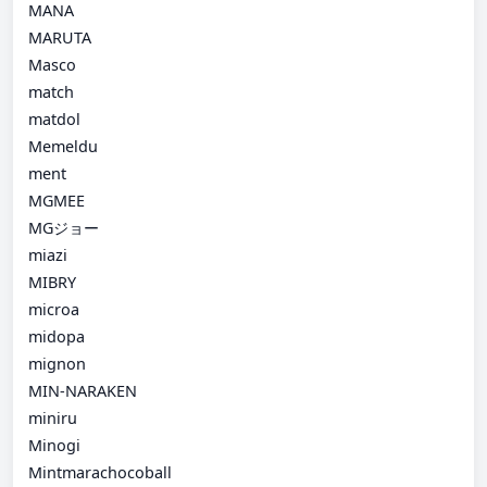
MANA
MARUTA
Masco
match
matdol
Memeldu
ment
MGMEE
MGジョー
miazi
MIBRY
microa
midopa
mignon
MIN-NARAKEN
miniru
Minogi
Mintmarachocoball