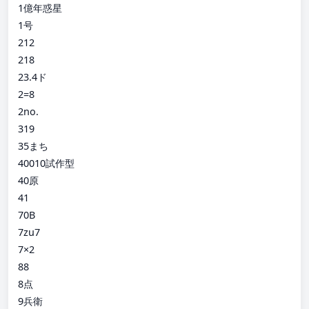
1億年惑星
1号
212
218
23.4ド
2=8
2no.
319
35まち
40010試作型
40原
41
70B
7zu7
7×2
88
8点
9兵衛