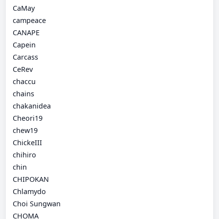
CaMay
campeace
CANAPE
Capein
Carcass
CeRev
chaccu
chains
chakanidea
Cheori19
chew19
ChickeIII
chihiro
chin
CHIPOKAN
Chlamydo
Choi Sungwan
CHOMA