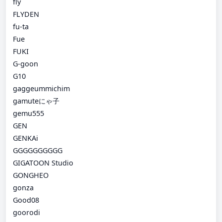
fly
FLYDEN
fu-ta
Fue
FUKI
G-goon
G10
gaggeummichim
gamuteにゃ子
gemu555
GEN
GENKAi
GGGGGGGGGG
GIGATOON Studio
GONGHEO
gonza
Good08
goorodi