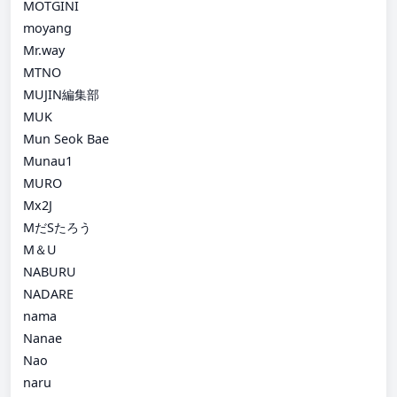
MOTGINI
moyang
Mr.way
MTNO
MUJIN編集部
MUK
Mun Seok Bae
Munau1
MURO
Mx2J
MだSたろう
M＆U
NABURU
NADARE
nama
Nanae
Nao
naru