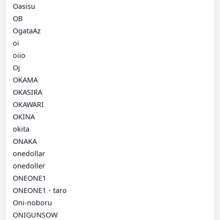
Oasisu
OB
OgataAz
oi
oiio
Oj
OKAMA
OKASIRA
OKAWARI
OKINA
okita
ONAKA
onedollar
onedoller
ONEONE1
ONEONE1・taro
Oni-noboru
ONIGUNSOW