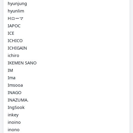
hyunjung
hyunlim
Hローマ
IAPOC
ICE
ICHICO
ICHIGAIN
ichiro
IKEMEN SANO
IM
Ima
Imsooa
INAGO
INAZUMA.
IngSook
inkey
inoino
inono