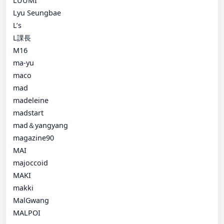
LUUMI
Lyu Seungbae
L’s
L課長
M16
ma-yu
maco
mad
madeleine
madstart
mad＆yangyang
magazine90
MAI
majoccoid
MAKI
makki
MalGwang
MALPOI