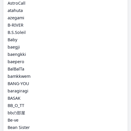
AstroCall
atahuta
azegami
B-RIVER
B.S.Soleil
Baby
baegji
baengkki
baepero
BalBalTa
bamkkwem
BANG-YOU
baragiragi
BASAK
BB_O_TT
bbの部屋
Be-ve
Bean Sister