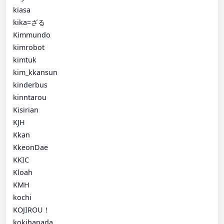
kiasa
kika=ざる
Kimmundo
kimrobot
kimtuk
kim_kkansun
kinderbus
kinntarou
Kisirian
KJH
Kkan
KkeonDae
KKIC
Kloah
KMH
kochi
KOJIROU！
kokihanada