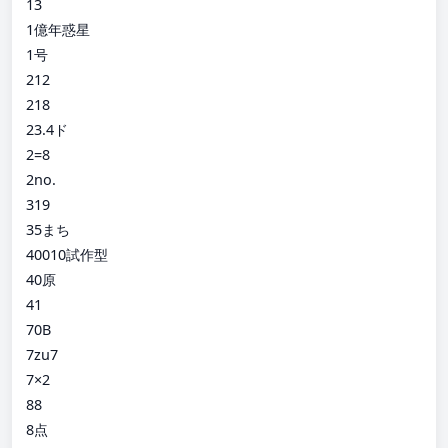
13
1億年惑星
1号
212
218
23.4ド
2=8
2no.
319
35まち
40010試作型
40原
41
70B
7zu7
7×2
88
8点