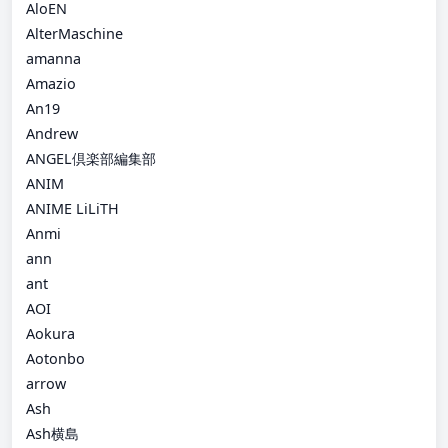
AloEN
AlterMaschine
amanna
Amazio
An19
Andrew
ANGEL倶楽部編集部
ANIM
ANIME LiLiTH
Anmi
ann
ant
AOI
Aokura
Aotonbo
arrow
Ash
Ash横島