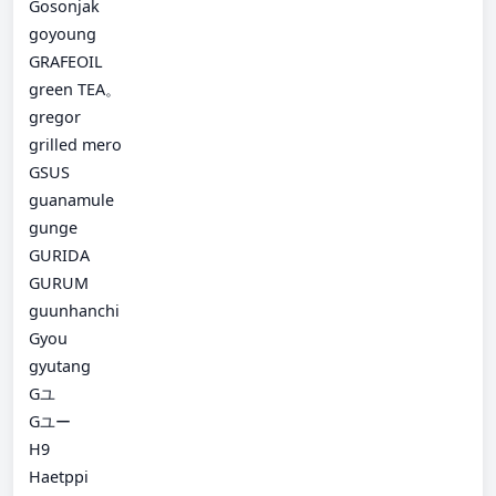
Gosonjak
goyoung
GRAFEOIL
green TEA。
gregor
grilled mero
GSUS
guanamule
gunge
GURIDA
GURUM
guunhanchi
Gyou
gyutang
Gユ
Gユー
H9
Haetppi