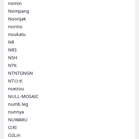
nomin
Nompang
NoonJak
norino
noukatu
NR
NRS
NSH
NTK
NTNTGNGN
NTロボ
nuezou
NULL-MOSAIC
numb leg
nunnya
NUWARU
O.RI
O2Lin