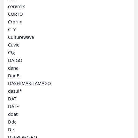
coremix
CORTO
Croriin
CTY
Culturewave
Cuvie
C級
DAIGO
dana
DanBi
DASHIMAKITAMAGO
dasui*
DAT
DATE
ddat
Ddc
De
DEEPER-ZERO