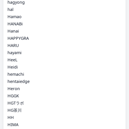
hagyong
hal
Hamao
HANABi
Hanai
HAPPYGRA
HARU
hayami
HeeL
Heidi
hemachi
hentaiedge
Heron
HGGK
HGTラボ
HG茶川
HH
HIMA