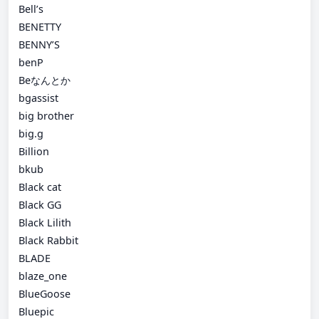
Bell’s
BENETTY
BENNY’S
benP
Beなんとか
bgassist
big brother
big.g
Billion
bkub
Black cat
Black GG
Black Lilith
Black Rabbit
BLADE
blaze_one
BlueGoose
Bluepic