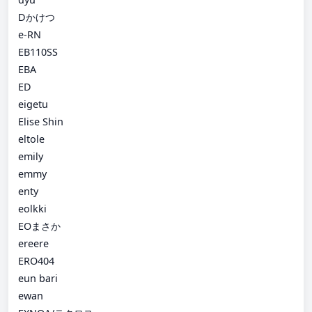
Dかけつ
e-RN
EB110SS
EBA
ED
eigetu
Elise Shin
eltole
emily
emmy
enty
eolkki
EOまさか
ereere
ERO404
eun bari
ewan