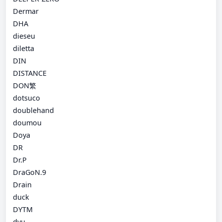
Dermar
DHA
dieseu
diletta
DIN
DISTANCE
DON繁
dotsuco
doublehand
doumou
Doya
DR
Dr.P
DraGoN.9
Drain
duck
DYTM
dyu