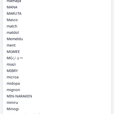
mamaya
MANA
MARUTA
Masco
match
matdol
Memeldu
ment
MGMEE
MGジョー
miazi
MIBRY
microa
midopa
mignon
MIN-NARAKEN
miniru
Minogi