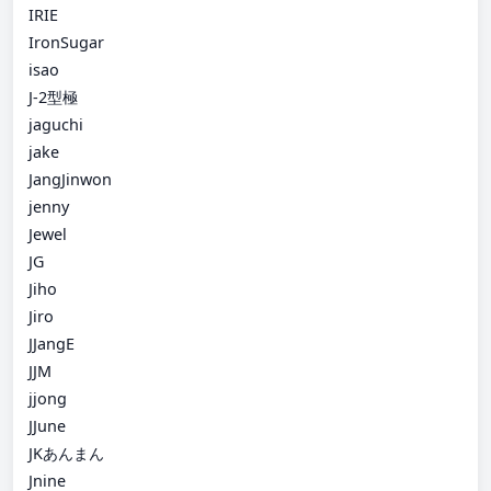
IRIE
IronSugar
isao
J-2型極
jaguchi
jake
JangJinwon
jenny
Jewel
JG
Jiho
Jiro
JJangE
JJM
jjong
JJune
JKあんまん
Jnine