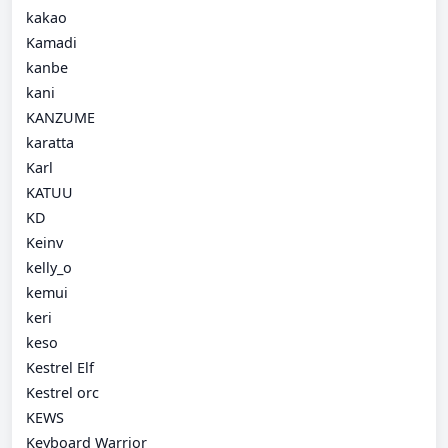
kakao
Kamadi
kanbe
kani
KANZUME
karatta
Karl
KATUU
KD
Keinv
kelly_o
kemui
keri
keso
Kestrel Elf
Kestrel orc
KEWS
Keyboard Warrior