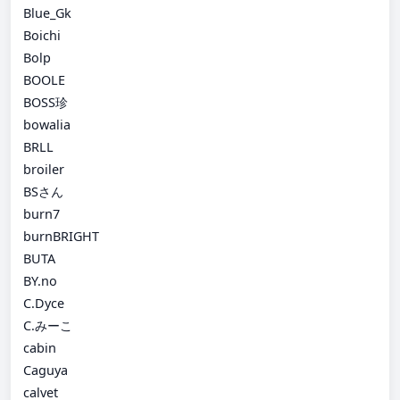
Blue_Gk
Boichi
Bolp
BOOLE
BOSS珍
bowalia
BRLL
broiler
BSさん
burn7
burnBRIGHT
BUTA
BY.no
C.Dyce
C.みーこ
cabin
Caguya
calvet