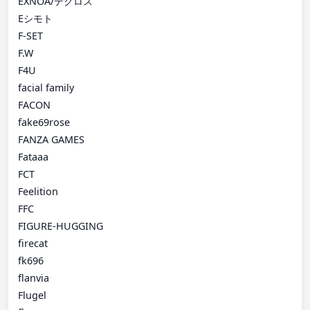
EXNOA/テクロス
Eシモト
F-SET
F.W
F4U
facial family
FACON
fake69rose
FANZA GAMES
Fataaa
FCT
Feelition
FFC
FIGURE-HUGGING
firecat
fk696
flanvia
Flugel