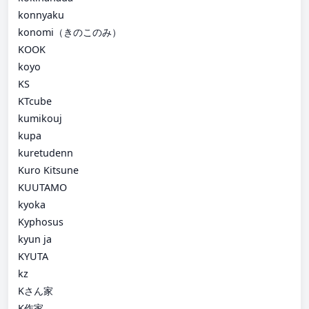
konnyaku
konomi（きのこのみ）
KOOK
koyo
KS
KTcube
kumikouj
kupa
kuretudenn
Kuro Kitsune
KUUTAMO
kyoka
Kyphosus
kyun ja
KYUTA
kz
Kさん家
K作家