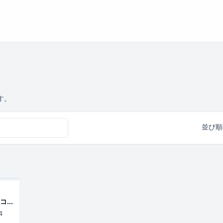
す。
並び順
もコ
【デ
4