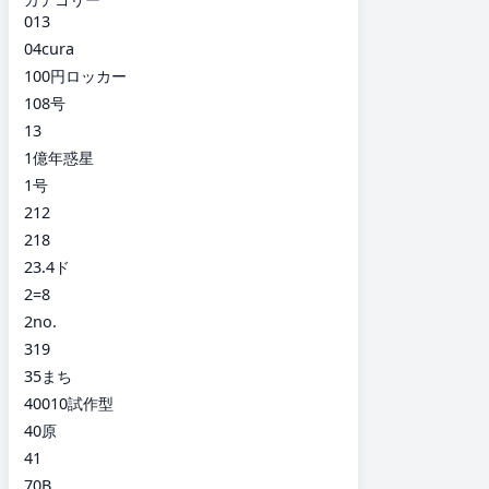
013
04cura
100円ロッカー
108号
13
1億年惑星
1号
212
218
23.4ド
2=8
2no.
319
35まち
40010試作型
40原
41
70B