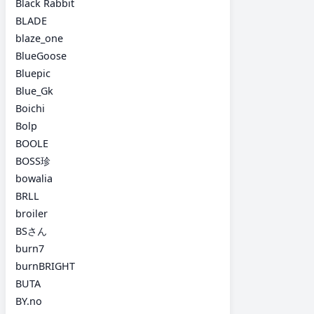
Black Rabbit
BLADE
blaze_one
BlueGoose
Bluepic
Blue_Gk
Boichi
Bolp
BOOLE
BOSS珍
bowalia
BRLL
broiler
BSさん
burn7
burnBRIGHT
BUTA
BY.no