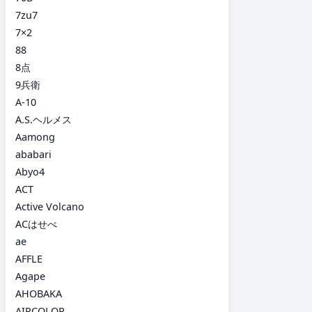
7zu7
7×2
88
8点
9兵衛
A-10
A.S.ヘルメス
Aamong
ababari
Abyo4
ACT
Active Volcano
ACはせべ
ae
AFFLE
Agape
AHOBAKA
AIRCOLOR