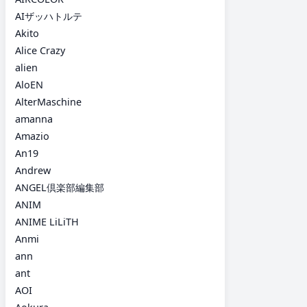
AIザッハトルテ
Akito
Alice Crazy
alien
AloEN
AlterMaschine
amanna
Amazio
An19
Andrew
ANGEL倶楽部編集部
ANIM
ANIME LiLiTH
Anmi
ann
ant
AOI