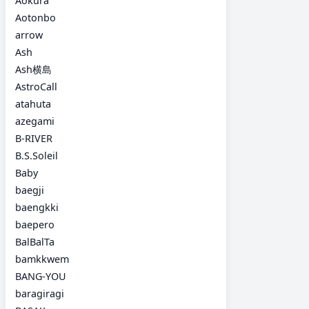
Aokura
Aotonbo
arrow
Ash
Ash横島
AstroCall
atahuta
azegami
B-RIVER
B.S.Soleil
Baby
baegji
baengkki
baepero
BalBalTa
bamkkwem
BANG-YOU
baragiragi