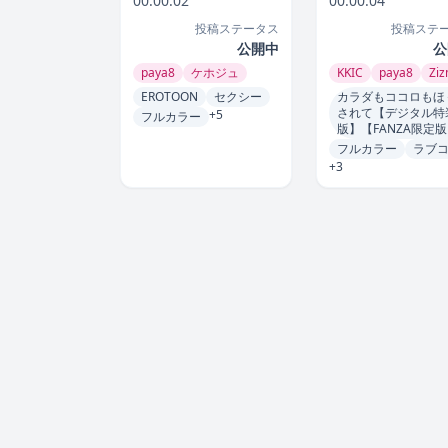
00:00:02
00:00:04
【FANZA限定版】
投稿ステータス
投稿ステ
公開中
公
paya8
ケホジュ
KKIC
paya8
Zi
EROTOON
セクシー
カラダもココロもほ
されて【デジタル特
+5
フルカラー
版】【FANZA限定
フルカラー
ラブ
+3