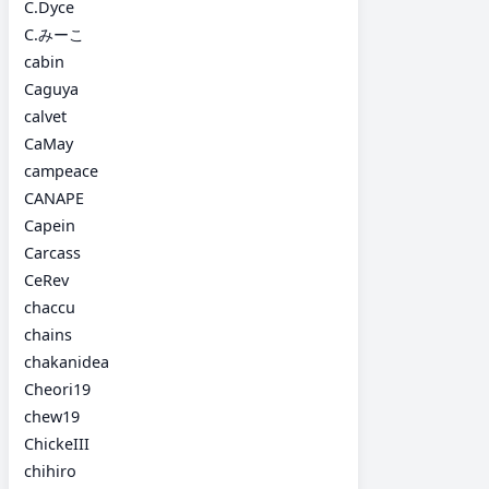
C.Dyce
C.みーこ
cabin
Caguya
calvet
CaMay
campeace
CANAPE
Capein
Carcass
CeRev
chaccu
chains
chakanidea
Cheori19
chew19
ChickeIII
chihiro