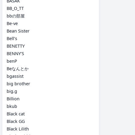
BASAK
BB_O_TT
bbの部屋
Be-ve
Bean Sister
Bell’s
BENETTY
BENNY’S
benP
Beなんとか
bgassist
big brother
big.g
Billion
bkub
Black cat
Black GG
Black Lilith