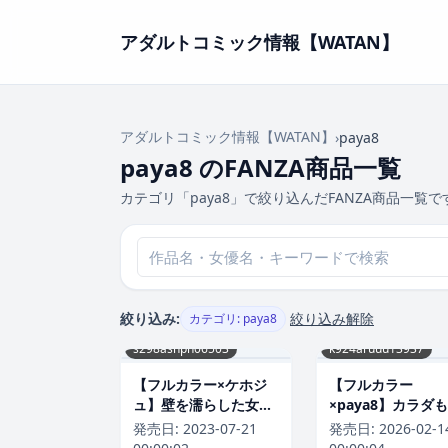
アダルトコミック情報【WATAN】
アダルトコミック情報【WATAN】
›
paya8
paya8 のFANZA商品一覧
カテゴリ「paya8」で絞り込んだFANZA商品一覧で
絞り込み:
絞り込み解除
カテゴリ: paya8
s298asnph06503
k924aruuu13937
【フルカラー×ケホジ
【フルカラー
ュ】壁を濡らした女
×paya8】カラダ
【完全版】
コロもほぐされて
発売日:
2023-07-21
発売日:
2026-02-1
ジタル特装版】