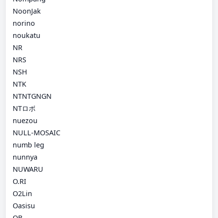
NoonJak
norino
noukatu
NR
NRS
NSH
NTK
NTNTGNGN
NTロボ
nuezou
NULL-MOSAIC
numb leg
nunnya
NUWARU
O.RI
O2Lin
Oasisu
OB