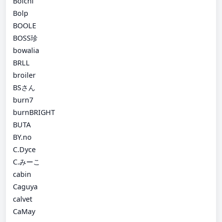
Boichi
Bolp
BOOLE
BOSS珍
bowalia
BRLL
broiler
BSさん
burn7
burnBRIGHT
BUTA
BY.no
C.Dyce
C.みーこ
cabin
Caguya
calvet
CaMay