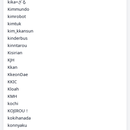
kika=ざる
Kimmundo
kimrobot
kimtuk
kim_kkansun
kinderbus
kinntarou
Kisirian
KJH
Kkan
KkeonDae
KKIC
Kloah
KMH
kochi
KOJIROU！
kokihanada
konnyaku