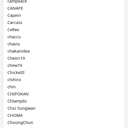
campeace
CANAPE
Capein
Carcass
CeRev
chaccu
chains
chakanidea
Cheori19
chew19
ChickeIII
chihiro
chin
CHIPOKAN
Chlamydo
Choi Sungwan
CHOMA
ChoongChun