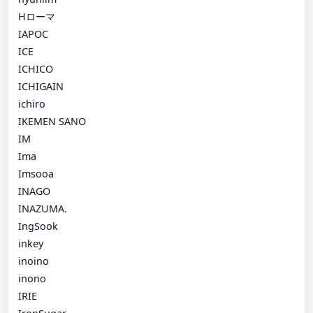
Hローマ
IAPOC
ICE
ICHICO
ICHIGAIN
ichiro
IKEMEN SANO
IM
Ima
Imsooa
INAGO
INAZUMA.
IngSook
inkey
inoino
inono
IRIE