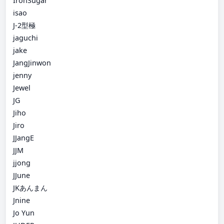
IronSugar
isao
J-2型極
jaguchi
jake
JangJinwon
jenny
Jewel
JG
Jiho
Jiro
JJangE
JJM
jjong
JJune
JKあんまん
Jnine
Jo Yun