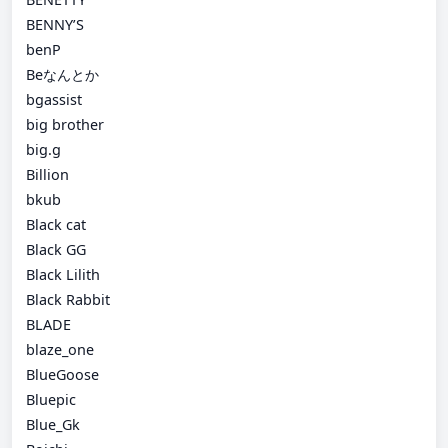
BENNY’S
benP
Beなんとか
bgassist
big brother
big.g
Billion
bkub
Black cat
Black GG
Black Lilith
Black Rabbit
BLADE
blaze_one
BlueGoose
Bluepic
Blue_Gk