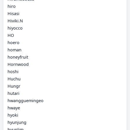
hiro
Hisasi
Hiviki.N
hiyocco
HO
hoero
homan
honeyfruit
Hornwood
hoshi
Huchu
Hungr
hutari
hwangguemingeo
hwaye
hyoki
hyunjung
hyunlim