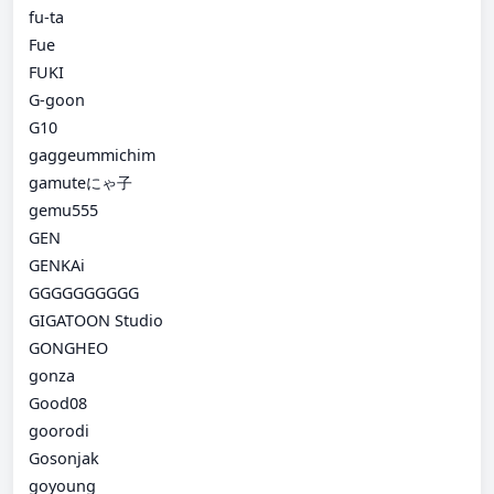
fu-ta
Fue
FUKI
G-goon
G10
gaggeummichim
gamuteにゃ子
gemu555
GEN
GENKAi
GGGGGGGGGG
GIGATOON Studio
GONGHEO
gonza
Good08
goorodi
Gosonjak
goyoung