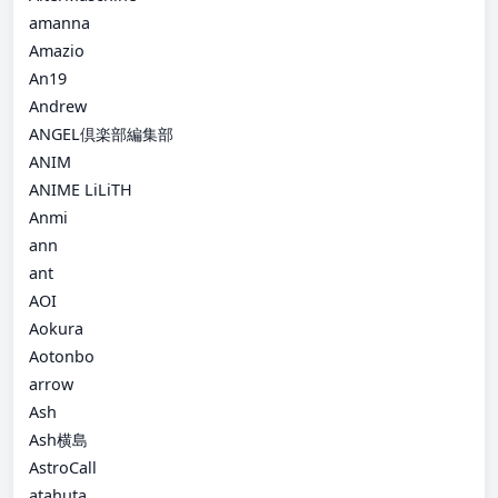
amanna
Amazio
An19
Andrew
ANGEL倶楽部編集部
ANIM
ANIME LiLiTH
Anmi
ann
ant
AOI
Aokura
Aotonbo
arrow
Ash
Ash横島
AstroCall
atahuta