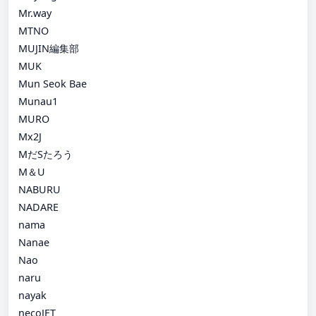
Mr.way
MTNO
MUJIN編集部
MUK
Mun Seok Bae
Munau1
MURO
Mx2J
MだSたろう
M＆U
NABURU
NADARE
nama
Nanae
Nao
naru
nayak
necoJET