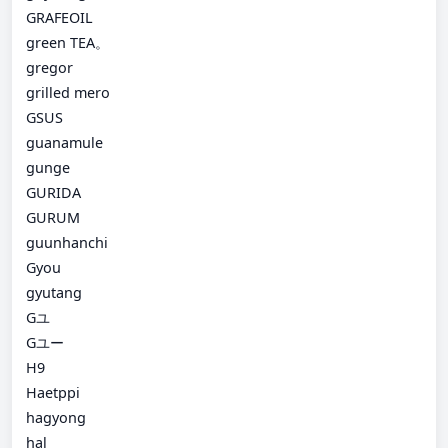
GRAFEOIL
green TEA。
gregor
grilled mero
GSUS
guanamule
gunge
GURIDA
GURUM
guunhanchi
Gyou
gyutang
Gユ
Gユー
H9
Haetppi
hagyong
hal