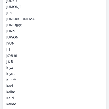
JUDER
JUMONJI
Jun
JUNGKKEONGMA
JUNK亀横
JUNN
JUWON
JYUN
J_J
Jの覚醒
J＆B
k-ya
k-you
K.トラ
kaei
kaiko
Kairi
kakao