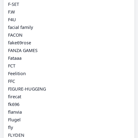
F-SET
F.W
F4U
facial family
FACON
fake69rose
FANZA GAMES
Fataaa
FCT
Feelition
FFC
FIGURE-HUGGING
firecat
fk696
flanvia
Flugel
fly
FLYDEN