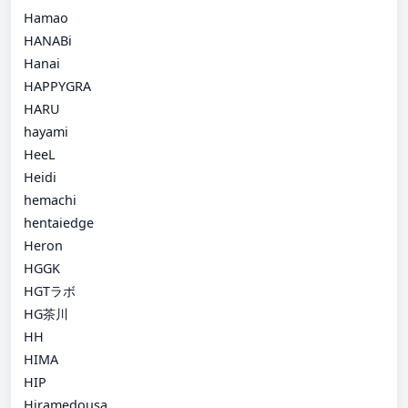
Hamao
HANABi
Hanai
HAPPYGRA
HARU
hayami
HeeL
Heidi
hemachi
hentaiedge
Heron
HGGK
HGTラボ
HG茶川
HH
HIMA
HIP
Hiramedousa