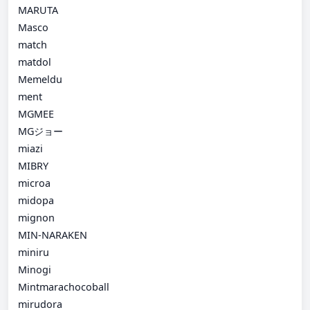
MARUTA
Masco
match
matdol
Memeldu
ment
MGMEE
MGジョー
miazi
MIBRY
microa
midopa
mignon
MIN-NARAKEN
miniru
Minogi
Mintmarachocoball
mirudora