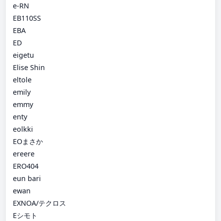
e-RN
EB110SS
EBA
ED
eigetu
Elise Shin
eltole
emily
emmy
enty
eolkki
EOまさか
ereere
ERO404
eun bari
ewan
EXNOA/テクロス
Eシモト