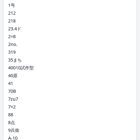
1号
212
218
23.4ド
2=8
2no.
319
35まち
40010試作型
40原
41
70B
7zu7
7×2
88
8点
9兵衛
A-10