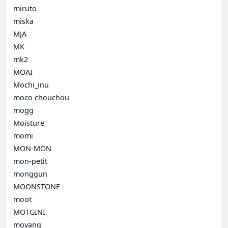
miruto
miska
MJA
MK
mk2
MOAI
Mochi_inu
moco chouchou
mogg
Moisture
momi
MON-MON
mon-petit
monggun
MOONSTONE
moot
MOTGINI
moyang