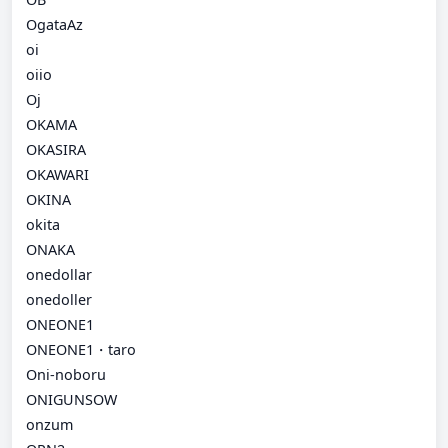
OgataAz
oi
oiio
Oj
OKAMA
OKASIRA
OKAWARI
OKINA
okita
ONAKA
onedollar
onedoller
ONEONE1
ONEONE1・taro
Oni-noboru
ONIGUNSOW
onzum