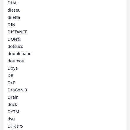
DHA
dieseu
diletta
DIN
DISTANCE
DON繁
dotsuco
doublehand
doumou
Doya
DR
Dr.P
DraGoN.9
Drain
duck
DYTM
dyu
Dかけつ