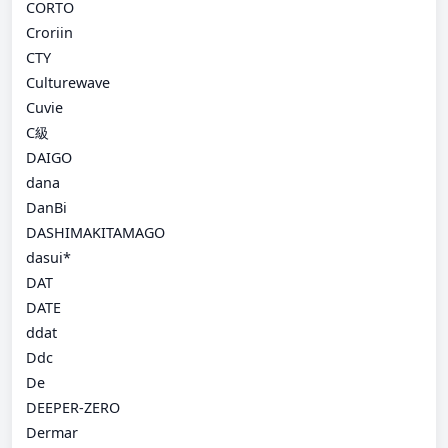
CORTO
Croriin
CTY
Culturewave
Cuvie
C級
DAIGO
dana
DanBi
DASHIMAKITAMAGO
dasui*
DAT
DATE
ddat
Ddc
De
DEEPER-ZERO
Dermar