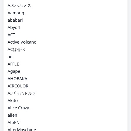
A.S.ヘルメス
Aamong
ababari
Abyo4
ACT
Active Volcano
ACはせべ
ae
AFFLE
Agape
AHOBAKA
AIRCOLOR
AIザッハトルテ
Akito
Alice Crazy
alien
AloEN
AlterMaschine