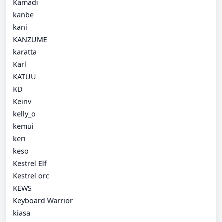
Kamadi
kanbe
kani
KANZUME
karatta
Karl
KATUU
KD
Keinv
kelly_o
kemui
keri
keso
Kestrel Elf
Kestrel orc
KEWS
Keyboard Warrior
kiasa