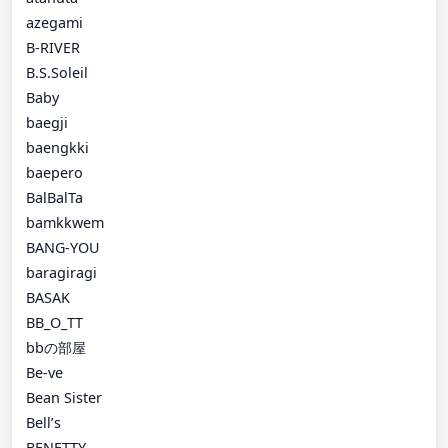
azegami
B-RIVER
B.S.Soleil
Baby
baegji
baengkki
baepero
BalBalTa
bamkkwem
BANG-YOU
baragiragi
BASAK
BB_O_TT
bbの部屋
Be-ve
Bean Sister
Bell’s
BENETTY