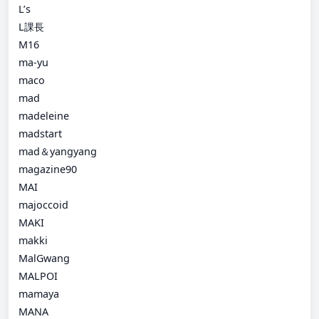
L’s
L課長
M16
ma-yu
maco
mad
madeleine
madstart
mad＆yangyang
magazine90
MAI
majoccoid
MAKI
makki
MalGwang
MALPOI
mamaya
MANA