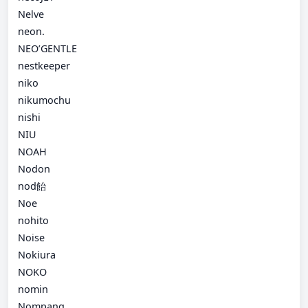
Nelve
neon.
NEO’GENTLE
nestkeeper
niko
nikumochu
nishi
NIU
NOAH
Nodon
nod飴
Noe
nohito
Noise
Nokiura
NOKO
nomin
Nompang