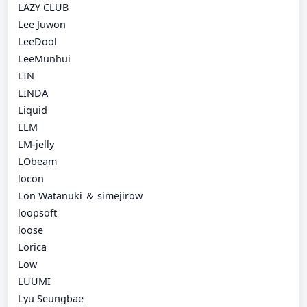
LAZY CLUB
Lee Juwon
LeeDool
LeeMunhui
LIN
LINDA
Liquid
LLM
LM-jelly
LObeam
locon
Lon Watanuki ＆ simejirow
loopsoft
loose
Lorica
Low
LUUMI
Lyu Seungbae