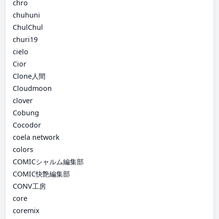
chro
chuhuni
ChulChul
churi19
cielo
Cior
Clone人間
Cloudmoon
clover
Cobung
Cocodor
coela network
colors
COMICシャルム編集部
COMIC快艶編集部
CONV工房
core
coremix