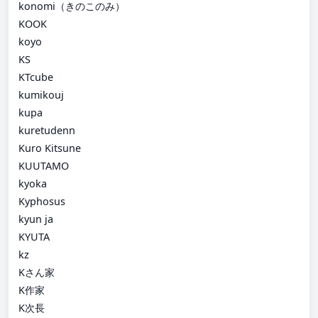
konomi（きのこのみ）
KOOK
koyo
KS
KTcube
kumikouj
kupa
kuretudenn
Kuro Kitsune
KUUTAMO
kyoka
Kyphosus
kyun ja
KYUTA
kz
Kさん家
K作家
K次長