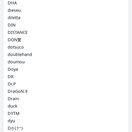
DHA
dieseu
diletta
DIN
DISTANCE
DON繁
dotsuco
doublehand
doumou
Doya
DR
Dr.P
DraGoN.9
Drain
duck
DYTM
dyu
Dかけつ