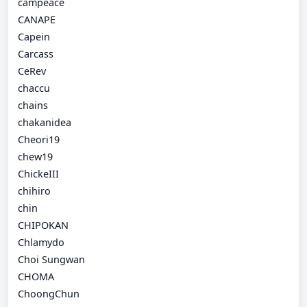
campeace
CANAPE
Capein
Carcass
CeRev
chaccu
chains
chakanidea
Cheori19
chew19
ChickeIII
chihiro
chin
CHIPOKAN
Chlamydo
Choi Sungwan
CHOMA
ChoongChun