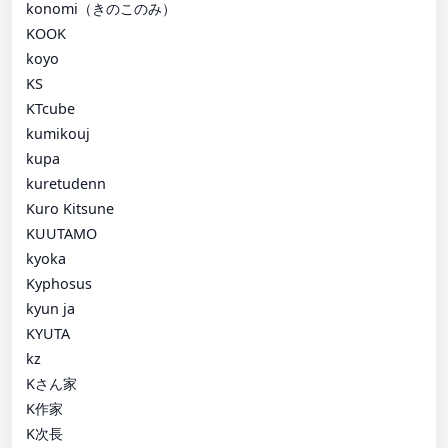
konomi（きのこのみ）
KOOK
koyo
KS
KTcube
kumikouj
kupa
kuretudenn
Kuro Kitsune
KUUTAMO
kyoka
Kyphosus
kyun ja
KYUTA
kz
Kさん家
K作家
K次長