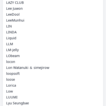
LAZY CLUB
Lee Juwon
LeeDool
LeeMunhui
LIN
LINDA
Liquid
LLM
LM-jelly
LObeam
locon
Lon Watanuki ＆ simejirow
loopsoft
loose
Lorica
Low
LUUMI
Lyu Seungbae