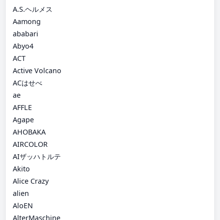
A.S.ヘルメス
Aamong
ababari
Abyo4
ACT
Active Volcano
ACはせべ
ae
AFFLE
Agape
AHOBAKA
AIRCOLOR
AIザッハトルテ
Akito
Alice Crazy
alien
AloEN
AlterMaschine