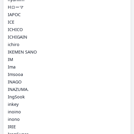
Hローマ
IAPOC
ICE
ICHICO
ICHIGAIN
ichiro
IKEMEN SANO
IM
Ima
Imsooa
INAGO
INAZUMA.
IngSook
inkey
inoino
inono
IRIE