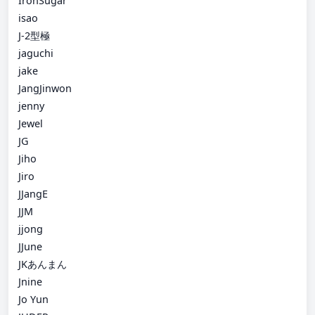
IronSugar
isao
J-2型極
jaguchi
jake
JangJinwon
jenny
Jewel
JG
Jiho
Jiro
JJangE
JJM
jjong
JJune
JKあんまん
Jnine
Jo Yun