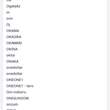
OgataAz
oi
oiio
Oj
OKAMA
OKASIRA
OKAWARI
OKINA
okita
ONAKA
onedollar
onedoller
ONEONE1
ONEONE1・taro
Oni-noboru
ONIGUNSOW
onzum