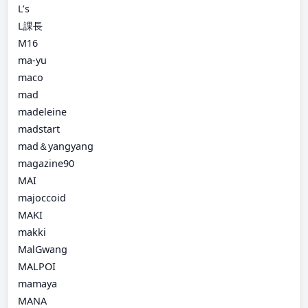
L’s
L課長
M16
ma-yu
maco
mad
madeleine
madstart
mad＆yangyang
magazine90
MAI
majoccoid
MAKI
makki
MalGwang
MALPOI
mamaya
MANA