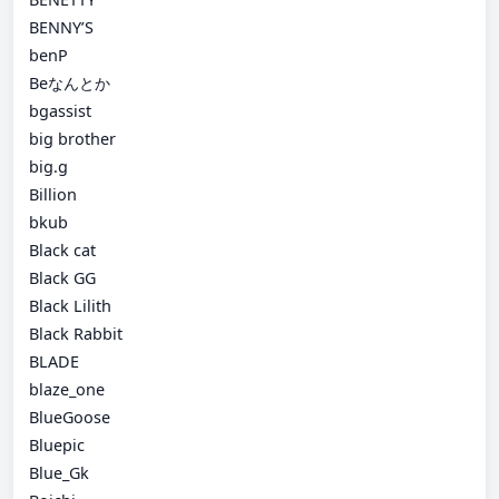
BENNY’S
benP
Beなんとか
bgassist
big brother
big.g
Billion
bkub
Black cat
Black GG
Black Lilith
Black Rabbit
BLADE
blaze_one
BlueGoose
Bluepic
Blue_Gk