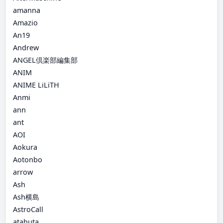
amanna
Amazio
An19
Andrew
ANGEL倶楽部編集部
ANIM
ANIME LiLiTH
Anmi
ann
ant
AOI
Aokura
Aotonbo
arrow
Ash
Ash横島
AstroCall
atahuta