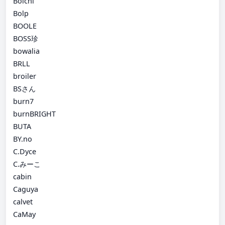
Boichi
Bolp
BOOLE
BOSS珍
bowalia
BRLL
broiler
BSさん
burn7
burnBRIGHT
BUTA
BY.no
C.Dyce
C.みーこ
cabin
Caguya
calvet
CaMay