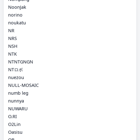
NoonJak
norino
noukatu
NR
NRS
NSH
NTK
NTNTGNGN
NTロボ
nuezou
NULL-MOSAIC
numb leg
nunnya
NUWARU
O.RI
O2Lin
Oasisu
OB