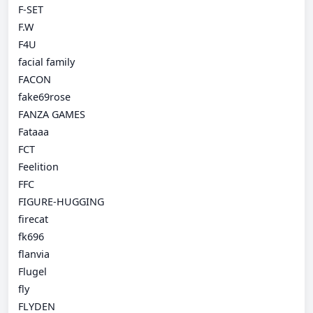
F-SET
F.W
F4U
facial family
FACON
fake69rose
FANZA GAMES
Fataaa
FCT
Feelition
FFC
FIGURE-HUGGING
firecat
fk696
flanvia
Flugel
fly
FLYDEN