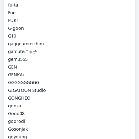
fu-ta
Fue
FUKI
G-goon
G10
gaggeummichim
gamuteにゃ子
gemu555
GEN
GENKAi
GGGGGGGGGG
GIGATOON Studio
GONGHEO
gonza
Good08
goorodi
Gosonjak
goyoung