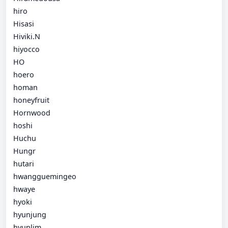
hiro
Hisasi
Hiviki.N
hiyocco
HO
hoero
homan
honeyfruit
Hornwood
hoshi
Huchu
Hungr
hutari
hwangguemingeo
hwaye
hyoki
hyunjung
hyunlim