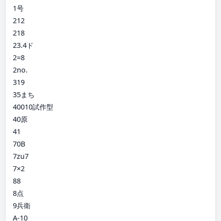
1号
212
218
23.4ド
2=8
2no.
319
35まち
40010試作型
40原
41
70B
7zu7
7×2
88
8点
9兵衛
A-10