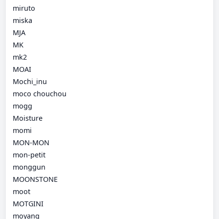
miruto
miska
MJA
MK
mk2
MOAI
Mochi_inu
moco chouchou
mogg
Moisture
momi
MON-MON
mon-petit
monggun
MOONSTONE
moot
MOTGINI
moyang