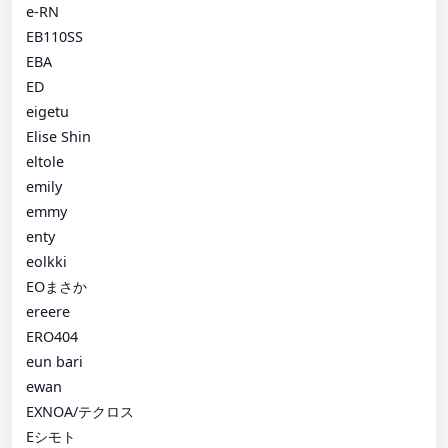
e-RN
EB110SS
EBA
ED
eigetu
Elise Shin
eltole
emily
emmy
enty
eolkki
EOまさか
ereere
ERO404
eun bari
ewan
EXNOA/テクロス
Eシモト