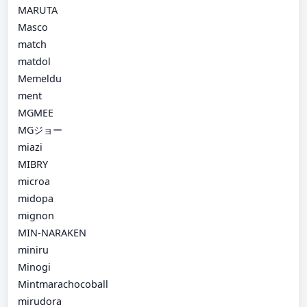
MARUTA
Masco
match
matdol
Memeldu
ment
MGMEE
MGジョー
miazi
MIBRY
microa
midopa
mignon
MIN-NARAKEN
miniru
Minogi
Mintmarachocoball
mirudora