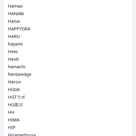
Hamao
HANABi
Hanai
HAPPYGRA
HARU
hayami
HeeL
Heidi
hemachi
hentaiedge
Heron
HGGK
HGTラボ
HG茶川
HH
HIMA
HIP
Hiramedousa