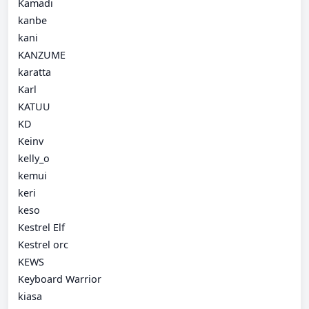
Kamadi
kanbe
kani
KANZUME
karatta
Karl
KATUU
KD
Keinv
kelly_o
kemui
keri
keso
Kestrel Elf
Kestrel orc
KEWS
Keyboard Warrior
kiasa