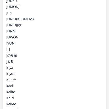
JUDER
JUMONJI
Jun
JUNGKKEONGMA
JUNK亀横
JUNN
JUWON
JYUN
J_J
Jの覚醒
J＆B
k-ya
k-you
K.トラ
kaei
kaiko
Kairi
kakao