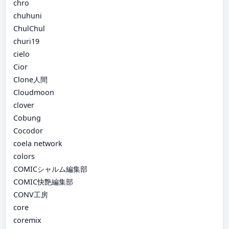
chro
chuhuni
ChulChul
churi19
cielo
Cior
Clone人間
Cloudmoon
clover
Cobung
Cocodor
coela network
colors
COMICシャルム編集部
COMIC快艶編集部
CONV工房
core
coremix