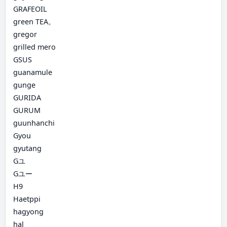
GRAFEOIL
green TEA。
gregor
grilled mero
GSUS
guanamule
gunge
GURIDA
GURUM
guunhanchi
Gyou
gyutang
Gユ
Gユー
H9
Haetppi
hagyong
hal