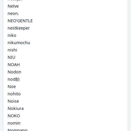
Nelve
neon.
NEO’GENTLE
nestkeeper
niko
nikumochu
nishi
NIU
NOAH
Nodon
nod飴
Noe
nohito
Noise
Nokiura
NOKO
nomin
Nompang