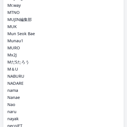
Mr.way
MTNO
MUJIN編集部
MUK
Mun Seok Bae
Munau1
MURO
Mx2J
MだSたろう
M＆U
NABURU
NADARE
nama
Nanae
Nao
naru
nayak
necoJET