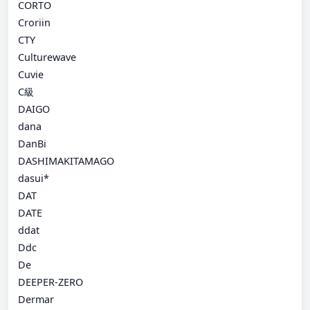
CORTO
Croriin
CTY
Culturewave
Cuvie
C級
DAIGO
dana
DanBi
DASHIMAKITAMAGO
dasui*
DAT
DATE
ddat
Ddc
De
DEEPER-ZERO
Dermar