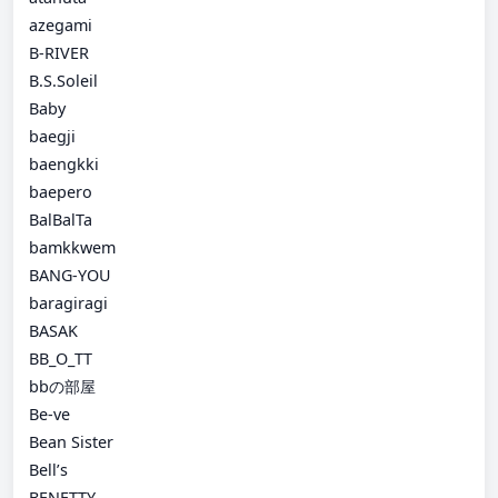
azegami
B-RIVER
B.S.Soleil
Baby
baegji
baengkki
baepero
BalBalTa
bamkkwem
BANG-YOU
baragiragi
BASAK
BB_O_TT
bbの部屋
Be-ve
Bean Sister
Bell’s
BENETTY