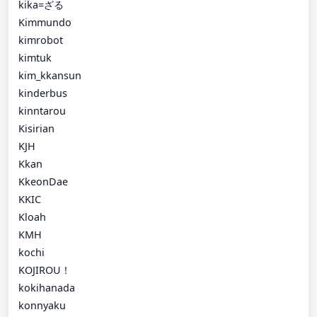
kika=ざる
Kimmundo
kimrobot
kimtuk
kim_kkansun
kinderbus
kinntarou
Kisirian
KJH
Kkan
KkeonDae
KKIC
Kloah
KMH
kochi
KOJIROU！
kokihanada
konnyaku